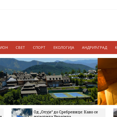
ГИОН
СВЕТ
СПОРТ
ЕКОЛОГИЈА
АНДРИЋГРАД
Од „Олује“ до Сребренице: Како се
и
изјаснила Украјина