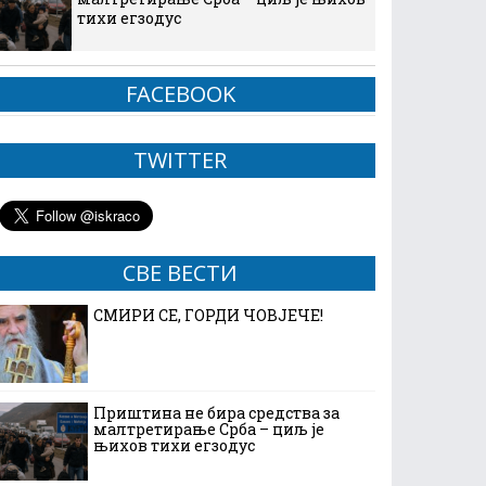
тихи егзодус
FACEBOOK
TWITTER
СВЕ ВЕСТИ
СМИРИ СЕ, ГОРДИ ЧОВЈЕЧЕ!
Приштина не бира средства за
малтретирање Срба – циљ је
њихов тихи егзодус