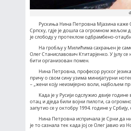
Ф
Рускиња Нина Петровна Мјазина каже Ср
Српску, гдје је дошла са огромном жељом да
је слободу у протеклом одбрамбено-отаџб
На гробљу у Милићима сахрањен је сам
Олег Станиславович Ктитарјенко. У јулу се
бити организован помен.
Нина Петровна, професор руског језика 
причу о свом сину узима минијатурни нотес
– „жени коју неизмјерно воли, најбољем пр
Када је у Русији одслужио двије године 
отац и дједа били војни пилоти, са огро
запутио се у октобру 1994. године у Србију
Нина Петровна испричала је Срни да ни
је то сазнала тек када јој се Олег јавио из 