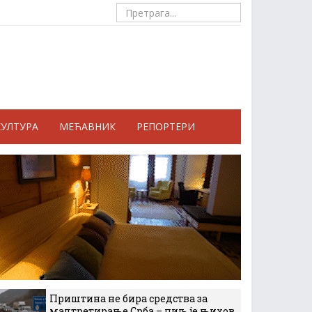
КУЛТУРА
МЕЋАВНИК
РЕПОРТЕРИ
Приштина не бира средства за
малтретирање Срба – циљ је њихов