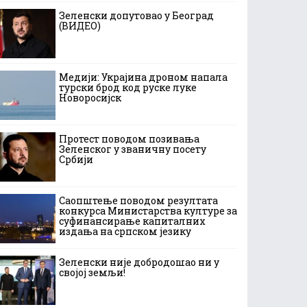
Зеленски допутовао у Београд
(ВИДЕО)
Медији: Украјина дроном напала
турски брод код руске луке
Новоросијск
Протест поводом позивања
Зеленског у званичну посету
Србији
Саопштење поводом резултата
конкурса Министарства културе за
суфинансирање капиталних
издања на српском језику
Зеленски није добродошао ни у
својој земљи!