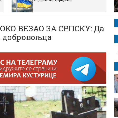
КО ВЕЗАО ЗА СРПСКУ: Да
а добровољца