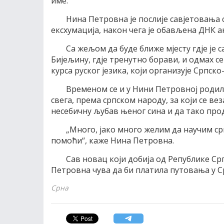
име.
Нина Петровна је послије савјетовања
ексхумација, након чега је обављена ДНК ан
Са жељом да буде ближе мјесту гдје је 
Бијељину, гдје тренутно борави, и одмах 
курса руског језика, који организује Српско
Временом се и у Нини Петровној родил
свега, према српском народу, за који се ве
несебичну љубав њеног сина и да тако про
„Много, јако много желим да научим срп
помоћи“, каже Нина Петровна.
Сав новац који добија од Републике Ср
Петровна чува да би платила путовања у С
Срна