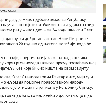
ото: Срна
ни да ју је живот дубоко везао за Републику
 научи српски језик и зближи се са људима за чију
инском рату живот дао њен 24-годишњи син Олег.
о један руски добровољац, син Нине Петровне –
 навршава 20 година од његове погибије, када ће
у пензији, енергична и јака жена, када почиње
 у којем је он некада записао пјесму посвећену њој
ијатељу, без које би био ништа на овом свијету“…
војске, Олег Станиславович Ктитарјенко, чији су и
мном жељом да помогне православном народу
, одакле је отишао на ратиште у Републику Српску.
је знала да ће њен син отићи у добровољце и да
Новог Сада.