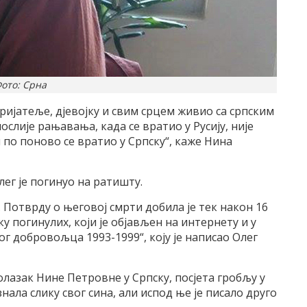
ото: Срна
пријатеље, дјевојку и свим срцем живио са српским
слије рањавања, када се вратио у Русију, није
 по поново се вратио у Српску“, каже Нина
лег је погинуо на ратишту.
 Потврду о његовој смрти добила је тек након 16
ку погинулих, који је објављен на интернету и у
г добровољца 1993-1999“, коју је написао Олег
долазак Нине Петровне у Српску, посјета гробљу у
нала слику свог сина, али испод ње је писало друго