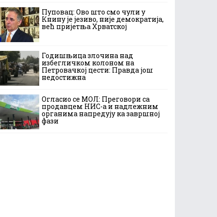
Пуповац: Ово што смо чули у
Книну је језиво, није демократија,
већ пријетња Хрватској
Годишњица злочина над
избегличком колоном на
Петровачкој цести: Правда још
недостижна
Огласио се МОЛ: Преговори са
продавцем НИС-а и надлежним
органима напредују ка завршној
фази