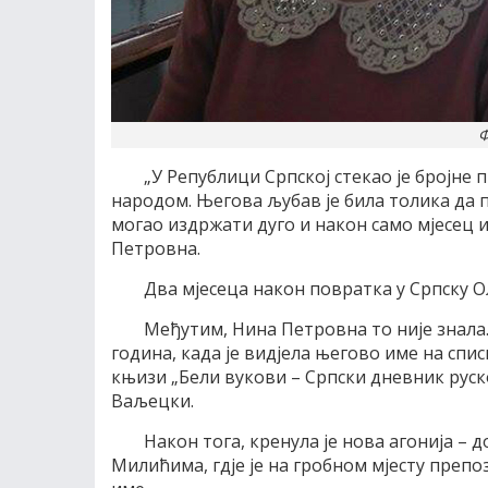
Ф
„У Републици Српској стекао је бројне 
народом. Његова љубав је била толика да по
могао издржати дуго и након само мјесец и
Петровна.
Два мјесеца након повратка у Српску О
Међутим, Нина Петровна то није знала.
година, када је видјела његово име на спис
књизи „Бели вукови – Српски дневник руско
Ваљецки.
Након тога, кренула је нова агонија – 
Милићима, гдје је на гробном мјесту препоз