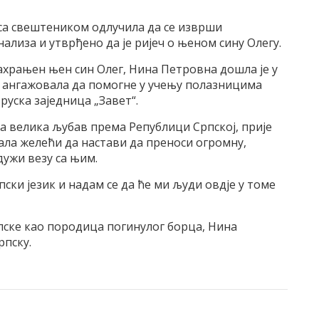
 са свештеником одлучила да се изврши
ализа и утврђено да је ријеч о њеном сину Олегу.
сахрањен њен син Олег, Нина Петровна дошла је у
се ангажовала да помогне у учењу полазницима
-руска заједница „Завет“.
а велика љубав према Републици Српској, прије
зала желећи да настави да преноси огромну,
дужи везу са њим.
ски језик и надам се да ће ми људи овдје у томе
пске као породица погинулог борца, Нина
рпску.