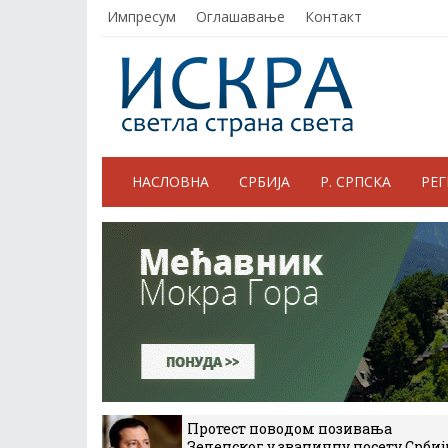
Импресум
Оглашавање
Контакт
НАСЛОВНА
СРБИЈА
Р. СРПСКА
РЕ
Протест поводом позивања
Зеленског у званичну посету Србиј