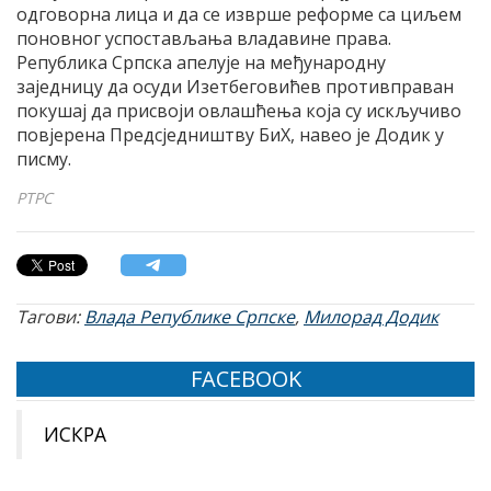
одговорна лица и да се изврше реформе са циљем
поновног успостављања владавине права.
Република Српска апелује на међународну
заједницу да осуди Изетбеговићев противправан
покушај да присвоји овлашћења која су искључиво
повјерена Предсједништву БиХ, навео је Додик у
писму.
РТРС
Тагови:
Влада Републике Српске
,
Милорад Додик
FACEBOOK
ИСКРА