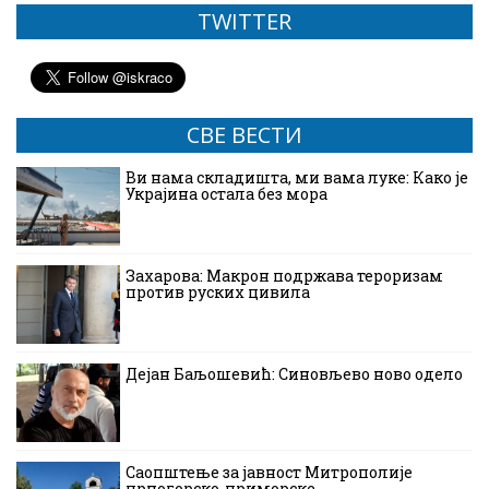
TWITTER
СВЕ ВЕСТИ
Ви нама складишта, ми вама луке: Како је
Украјина остала без мора
Захарова: Макрон подржава тероризам
против руских цивила
Дејан Баљошевић: Синовљево ново одело
Саопштење за јавност Митрополије
црногорско-приморске