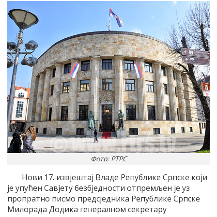
Фото: РТРС
Нови 17. извјештај Владе Републике Српске који
је упућен Савјету безбједности отпремљен је уз
пропратно писмо предсједника Републике Српске
Милорада Додика генералном секретару