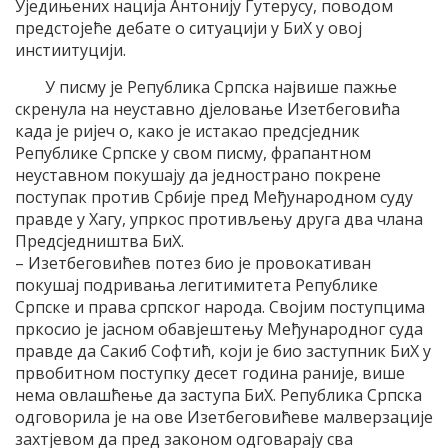
Уједињених нација Антонију Гутерусу, поводом
предстојеће дебате о ситуацији у БиХ у овој
инстиитуцији.
У писму је Република Српска највише пажње
скренула на неуставно дјеловање Изетбеговића
када је ријеч о, како је истакао предсједник
Републике Српске у свом писму, фрапантном
неуставном покушају да једнострано покрене
поступак против Србије пред Међународном суду
правде у Хагу, упркос противљењу друга два члана
Предсједништва БиХ.
– Изетбеговићев потез био је провокативан
покушај подривања легитимитета Републике
Српске и права српског народа. Својим поступцима
пркосио је јасном обавјештењу Међународног суда
правде да Сакиб Софтић, који је био заступник БиХ у
првобитном поступку десет година раније, више
нема овлашћење да заступа БиХ. Република Српска
одговорила је на ове Изетбеговићеве малверзације
захтјевом да пред законом одговарају сва