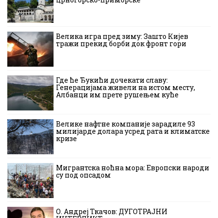
Велика игра пред зиму: Зашто Кијев
тражи прекид борби док фронт гори
Где ће Ђукићи дочекати славу:
Генерацијама живели на истом месту,
Албанци им прете рушењем куће
Велике нафтне компаније зарадиле 93
милијарде долара усред рата и климатске
кризе
Мигрантска ноћна мора: Европски народи
су под опсадом
О. Андреј Ткачов: ДУГОТРАЈНИ