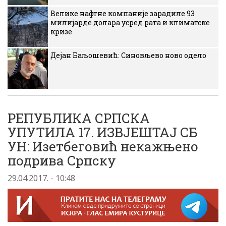
Велике нафтне компаније зарадиле 93
милијарде долара усред рата и климатске
кризе
Дејан Баљошевић: Синовљево ново одело
РЕПУБЛИКА СРПСКА
УПУТИЛА 17. ИЗВЈЕШТАЈ СБ
УН: Изетбеговић некажњено
подрива Српску
29.04.2017. - 10:48