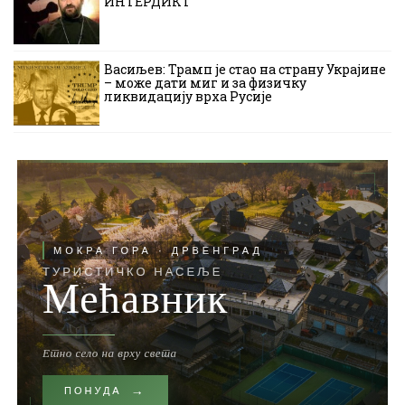
ИНТЕРДИКТ
Васиљев: Трамп је стао на страну Украјине
– може дати миг и за физичку
ликвидацију врха Русије