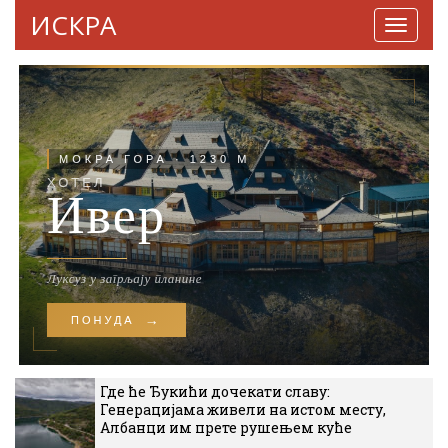
ИСКРА
Навига
Где ће Ђукићи дочекати славу:
Генерацијама живели на истом месту,
Албанци им прете рушењем куће