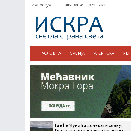
Импресум
Оглашавање
Контакт
НАСЛОВНА
СРБИЈА
Р. СРПСКА
РЕ
Где ће Ђукићи дочекати славу:
Генерацијама живели на истом