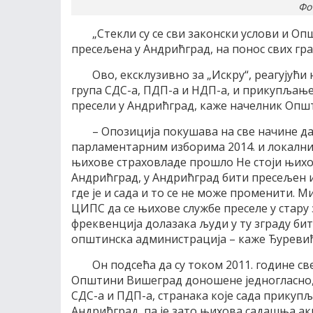
Фо
„Стекли су се сви законски услови и 
пресељена у Андрићград, на понос свих гра
Ово, ексклузивно за „Искру“, реагујући
група СДС-а, ПДП-а и НДП-а, и прикупљањ
пресели у Андрићград, каже начелник Опш
– Опозиција покушава на све начине да
парламентарним изборима 2014. и локалним
њихове страховладе прошло Не стоји њих
Андрићград, у Андрићград бити пресељен и
где је и сада и то се не може променити. 
ЦИПС да се њихове службе преселе у стару
фреквенција долазака људи у ту зграду бити
општинска администрација – каже Ђуревић
Он подсећа да су током 2011. године с
Општини Вишеград доношене једногласно, 
СДС-а и ПДП-а, странака које сада прику
Андрићград, па је зато њихова садашња акц