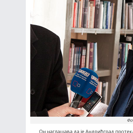
Фо
Он наглашава да је Андрићград протекл