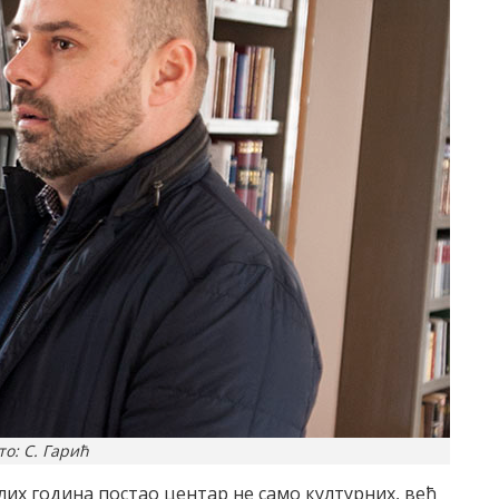
то: С. Гарић
их година постао центар не само културних, већ