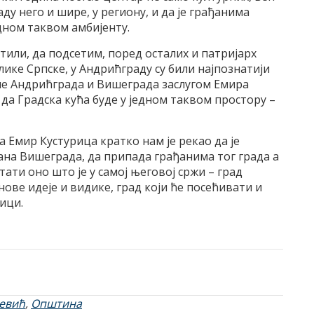
у него и шире, у региону, и да је грађанима
дном таквом амбијенту.
тили, да подсетим, поред осталих и патријарх
лике Српске, у Андрићграду су били најпознатији
име Андрићграда и Вишеграда заслугом Емира
 да Градска кућа буде у једном таквом простору –
 Емир Кустурица кратко нам је рекао да је
ђана Вишеграда, да припада грађанима тог града а
тати оно што је у самој његовој сржи – град
нове идеје и видике, град који ће посећивати и
ици.
евић
,
Општина