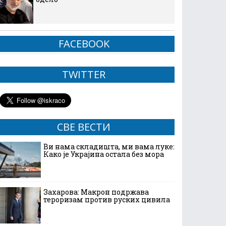
FACEBOOK
TWITTER
СВЕ ВЕСТИ
Ви нама складишта, ми вама луке:
Како је Украјина остала без мора
Захарова: Макрон подржава
тероризам против руских цивила