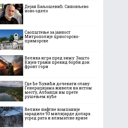
Дејан Баљошевић: Синовљево
ново одело
Саопштење за јавност
Митрополије црногорско-
приморске
Велика игра пред зиму: Зашто
Кијев тражи прекид борби док
фронт гори
Где ће Ђукићи дочекати славу:
Генерацијама живели на истом
месту, Албанци им прете
рушењем куће
Велике нафтне компаније
зарадиле 93 милијарде долара
усред рата и климатске кризе