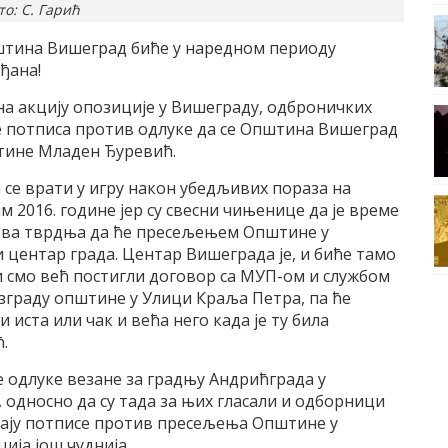
то: С. Гарић
Општина Вишеград биће у наредном периоду
ђана!
 на акцију опозиције у Вишеграду, одброничких
е потписа против одлуке да се Општина Вишеград
тине Младен Ђуревић.
 се врати у игру након убедљивих пораза на
 2016. године јер су свесни чињенице да је време
ова тврдња да ће пресељењем Општине у
 центар града. Центар Вишеграда је, и биће тамо
Ми смо већ постигли договор са МУП-ом и службом
 зграду општине у Улици Краља Петра, па ће
 иста или чак и већа него када је ту била
.
ве одлуке везане за градњу Андрићграда у
односно да су тада за њих гласали и одборници
пљају потписе против пресељења Општине у
ија још чуднија.