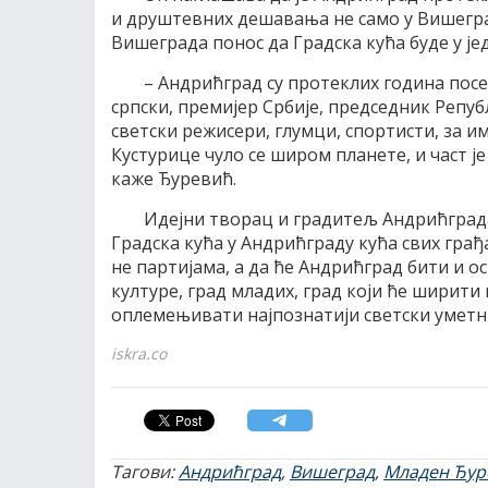
и друштевних дешавања не само у Вишеград
Вишеграда понос да Градска кућа буде у је
– Андрићград су протеклих година посе
српски, премијер Србије, председник Репуб
светски режисери, глумци, спортисти, за 
Кустурице чуло се широм планете, и част је
каже Ђуревић.
Идејни творац и градитељ Андрићграда
Градска кућа у Андрићграду кућа свих гра
не партијама, а да ће Андрићград бити и ос
културе, град младих, град који ће ширити 
оплемењивати најпознатији светски уметн
iskra.co
Тагови:
Андрићград
,
Вишеград
,
Младен Ђур