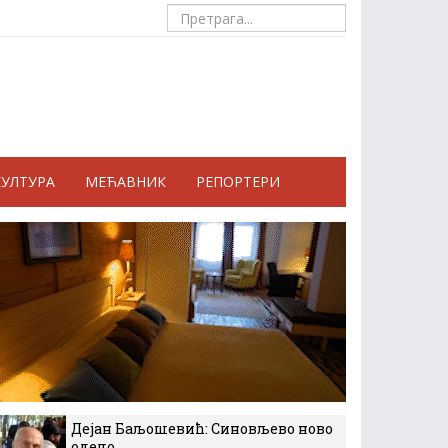
КУЛТУРА
МЕЋАВНИК
РЕПОРТЕРИ
Дејан Баљошевић: Синовљево ново
одело