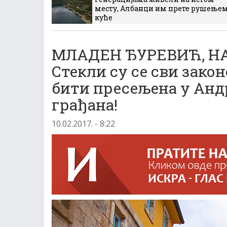
месту, Албанци им прете рушење
куће
МЛАДЕН ЂУРЕВИЋ, Н
Стекли су се сви зако
бити пресељена у Анд
грађана!
10.02.2017. - 8:22