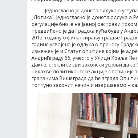
– Једногласно је донета одлука о уст
„Лотика“, једногласно је донета одлука о 
регулације био је на јавној расправи токо
предвиђено је да Градска кућа буде у Андри
2012. годину о финансирању градње Градс
године усвојена је одлука о преносу Градс
измењен је и Статут општине којим је адре
Андрићграду бб, уместо у Улици Краља Петр
Дакле, стекли се сви законски услови да 
никакве политикантске акције опозиције т
грађанима Вишеграда да ће зграда Општин
потпуно законит начин и извршавамо – ка