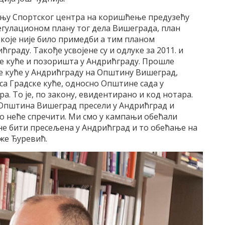
упању Спортског центра на коришћење предузећу
Регулационом плану тог дела Вишеграда, план
м које није било примедби а тим планом
ћграду. Такође усвојене су и одлуке за 2011. и
ке куће и позоришта у Андрићграду. Прошле
ке куће у Андрићграду на Општину Вишеград,
са Градске куће, односно Општине сада у
а. То је, по закону, евидентирано и код нотара.
се Општина Вишеград пресели у Андрићград и
о неће спречити. Ми смо у кампањи обећали
е бити пресељена у Андрићград и то обећање на
же Ђуревић.