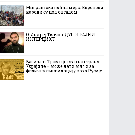
Мигрантска ноћна мора: Европски
народи су под опсадом
О. Андреј Ткачов: ДУГОТРАЈНИ
ИНТЕРДИКТ
Васиљев: Трамп је стао на страну
Украјине – може дати миг и за
физичку ликвидацију врха Русије