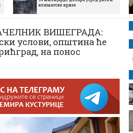
м
климатске кризе
АЧЕЛНИК ВИШЕГРАДА:
нски услови, општина ће
рићград, на понос