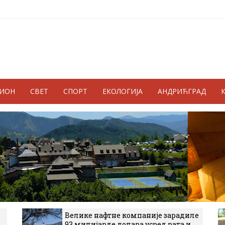
ГИОН
СВЕТ
СПОРТ
ЕКОЛОГИЈА
АНДРИЋГРАД
Велике нафтне компаније зарадиле
93 милијарде долара усред рата и