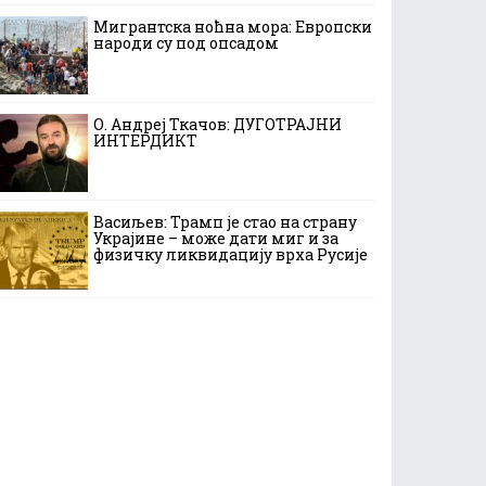
Мигрантска ноћна мора: Европски
народи су под опсадом
О. Андреј Ткачов: ДУГОТРАЈНИ
ИНТЕРДИКТ
Васиљев: Трамп је стао на страну
Украјине – може дати миг и за
физичку ликвидацију врха Русије