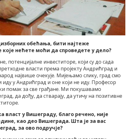
дизборних обећања, бити најтеже
е које нећете моћи да спроведете у дело?
не, потенцијалне инвеститоре, који су до сада
претходне власти према пројекту Андрићград и
 народ највише очекује. Мијењамо слику, град смо
и иду у Андрићград и оне који не иду. Професор
ики помак за све грађане. Ми покушавамо
ад, да дођу, да стварају, да утичу на позитивне
ститоре.
 власт у Вишеграду, благо речено, није
дине, као део Вишеграда. Шта је за вас
еград, за ово подручје?