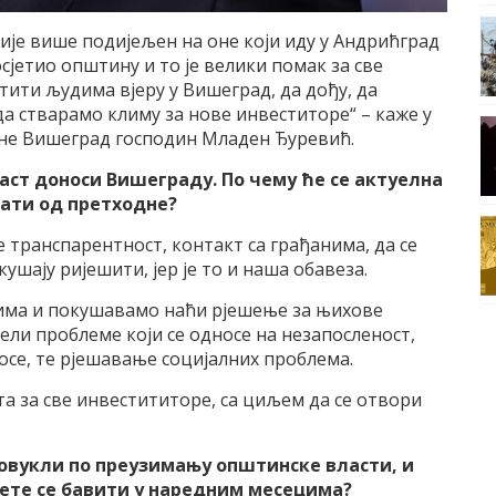
није више подијељен на оне који иду у Андрићград
осјетио општину и то је велики помак за све
ити људима вјеру у Вишеград, да дођу, да
 да стварамо климу за нове инвеститоре“ – каже у
ине Вишеград господин Младен Ђуревић.
ласт доноси Вишеграду. По чему ће се актуелна
ати од претходне?
е транспарентност, контакт са грађанима, да се
ушају ријешити, јер је то и наша обавеза.
нима и покушавамо наћи рјешење за њихове
јели проблеме који се односе на незапосленост,
се, те рјешавање социјалних проблема.
а за све инвестититоре, са циљем да се отвори
 повукли по преузимању општинске власти, и
ћете се бавити у наредним месецима?