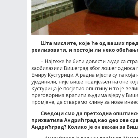
Шта мислите, које ће од ваших пре
реализовати, и постоји ли неко обећањ
– Најтеже ће бити довести људе са стра
заобилазили Вишеград због лошег односа 
Емиру Кустурици. А радна мјеста су та која
ујединили, није више подијељен на оне кој
Кустурица је посјетио општину и то је вел
преговорима вратити људима вјеру у Вишегр
промјене, да стварамо климу за нове инве
Сведоци смо да претходна општинска
прихватила Андрићград као део ове сре
Андрићград? Колико је он важан за Виш