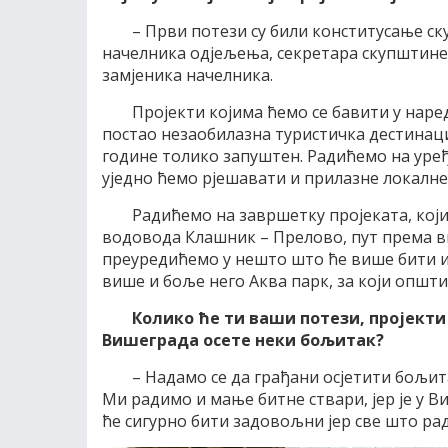
– Први потези су били конститусање 
начелника одјељења, секретара скупштине,
замјеника начелника.
Пројекти којима ћемо се бавити у наре
постао незаобилазна туристичка дестинациј
године толико запуштен. Радићемо на уређ
уједно ћемо рјешавати и прилазне локалне 
Радићемо на завршетку пројеката, који 
водовода Клашник – Прелово, пут према ви
преуредићемо у нешто што ће више бити и
више и боље него Аква парк, за који општ
Колико ће ти ваши потези, пројекти
Вишеграда осете неки бољитак?
– Надамо се да грађани осјетити бољит
Ми радимо и мање битне ствари, јер је у 
ће сигурно бити задовољни јер све што рад