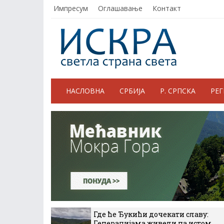
Импресум
Оглашавање
Контакт
НАСЛОВНА
СРБИЈА
Р. СРПСКА
РЕ
Где ће Ђукићи дочекати славу:
Генерацијама живели на истом