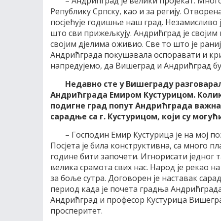
– Андрићград је велики пројекат. Мног
Републику Српску, као и за регију. Отворен
посјећује годишње наш град. Незамисливо 
што сви прижељкују. Андрићград је својим
својим дјелима оживио. Све то што је рани
Андрићграда покушавала оспоравати и кри
напредујемо, да Вишеград и Андрићград буду
Недавно сте у Вишеграду разговара
Андрићграда Емиром Кустурицом. Колико
подигне град попут Андрићграда важна 
сарадње са г. Кустурицом, који су могу
– Господин Емир Кустурица је на мој по
Посјета је била конструктивна, са много п
године бити започети. Игнорисати једног т
велика срамота свих нас. Народ је рекао н
за боље сутра. Договорен је наставак сарадњ
период када је почета градња Андрићград
Андрићград и професор Кустурица Вишеград
просперитет.