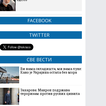
FACEBOOK
TWITTER
СВЕ ВЕСТИ
Ви нама складишта, ми вама луке:
Како је Украјина остала без мора
Захарова: Макрон подржава
тероризам против руских цивила