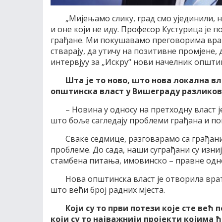
„Мијењамо слику, град смо ујединили, 
и оне који не иду. Професор Кустурица је п
грађане. Ми покушавамо преговорима врат
стварају, да утичу на позитивне промјене,
интервјуу за „Искру“ нови начелник општ
Шта је то ново, што нова локална в
општинска власт у Вишеграду разликов
– Новина у односу на претходну власт ј
што боље сагледају проблеми грађана и пок
Сваке седмице, разговарамо са грађа
проблеме. До сада, наши суграђани су изни
стамбена питања, имовинско – правне одно
Нова општинска власт је отворила врат
што већи број радних мјеста.
Који су то први потези које сте већ
који су то најважнији пројекти којима 