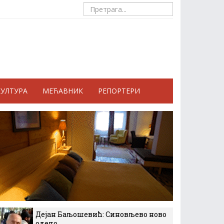
КУЛТУРА
МЕЋАВНИК
РЕПОРТЕРИ
Дејан Баљошевић: Синовљево ново
одело