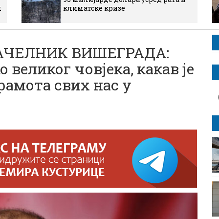
м
климатске кризе
АЧЕЛНИК ВИШЕГРАДА:
 великог човјека, какав је
срамота свих нас у