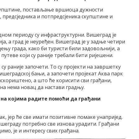
скупштине, постављање вршиоца дужности
 предсједника и потпредсјеника скупштине и
дном периоду су инфраструктурни. Вишеград је
а, а град је неуређен. Вишеград је у задње четири
ењу града, како би туристи били задовољнији, а
путеве који су раније требали бити ријешени.
су раније започети. То су пројекти на завршетку
шеградској бањи, а започети пројекат Аква парк
скориштено, а што ће корисити сви грађани,
ина нема новац да настави градњу.
 на којима радите помоћи да грађани
ак, јер ће све имати позитивне помаке унапријед.
Вишеграду потребно све изнова урадити. Грађани
имо, је и интересу свих грађана.