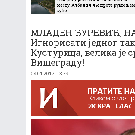
месту, Албанци им прете рушење
куће
МЛАДЕН ЂУРЕВИЋ, Н
Игнорисати једног тако
Кустурица, велика је 
Вишеграду!
04.01.2017. - 8:33