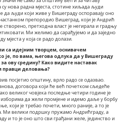
о значи не само за општину већ и за читаву
а су нова радна мјеста, стотине хиљада људи
је да људи који живе у Вишеграду оспоравају оно
 настанком препородио Вишеград, који је Андрић
је створено, претходна власт је негирала и градњу
тиковати. Ми желимо да сарађујемо и да заједно
 мјеста у која се радо долази.
ли са идејним творцем, оснивачем
 је, по вама, његова одлука да у Вишеграду
за ову средину? Како видите наставак
ћи правци деловања?
зив посјетио општину, врло радо се одазвао.
ланова, договора који ће већ почетком сљедеће
ако великог човјека последње четири године је
а изборима да жели промјене и идемо даље у борбу
е, који је требао почети, много раније, а то је
а. Ми велики подршку пружамо Андрићграду, а
у и то је оно што сви грађани желе, јединство и