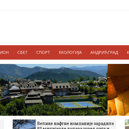
ГИОН
СВЕТ
СПОРТ
ЕКОЛОГИЈА
АНДРИЋГРАД
Велике нафтне компаније зарадиле
93 милијарде долара усред рата и