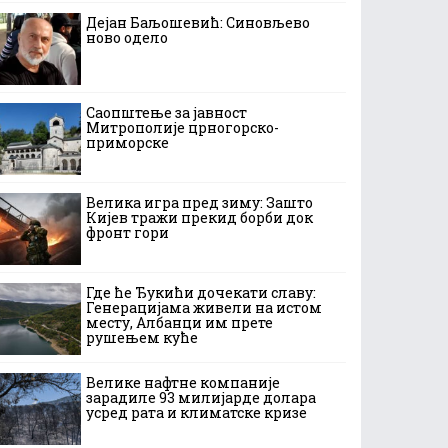
Дејан Баљошевић: Синовљево
ново одело
Саопштење за јавност
Митрополије црногорско-
приморске
Велика игра пред зиму: Зашто
Кијев тражи прекид борби док
фронт гори
Где ће Ђукићи дочекати славу:
Генерацијама живели на истом
месту, Албанци им прете
рушењем куће
Велике нафтне компаније
зарадиле 93 милијарде долара
усред рата и климатске кризе