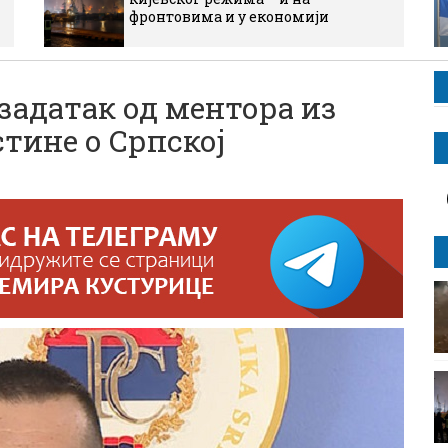
фронтовима и у економији
задатак од ментора из
стине о Српској