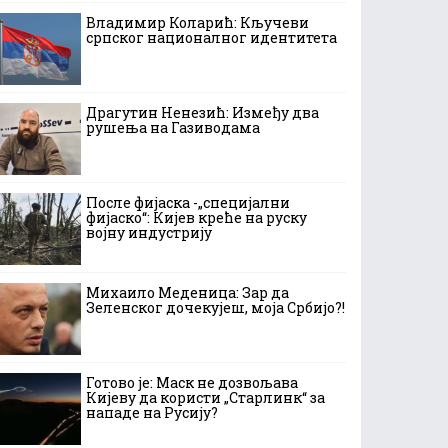
Владимир Коларић: Кључеви
српског националног идентитета
Драгутин Ненезић: Између два
рушења на Газиводама
После фијаска -„специјални
фијаско“: Кијев креће на руску
војну индустрију
Михаило Меденица: Зар да
Зеленског дочекујеш, моја Србијо?!
Готово је: Маск не дозвољава
Кијеву да користи „Старлинк“ за
нападе на Русију?