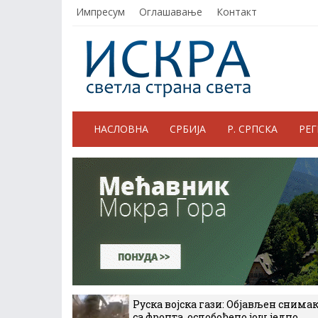
Импресум
Оглашавање
Контакт
НАСЛОВНА
СРБИЈА
Р. СРПСКА
РЕ
Руска војска гази: Објављен снима
са фронта, ослобођено још једно