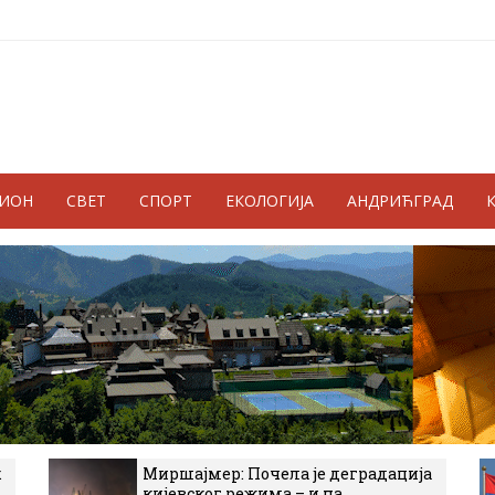
ГИОН
СВЕТ
СПОРТ
ЕКОЛОГИЈА
АНДРИЋГРАД
к
Миршајмер: Почела је деградација
кијевског режима – и на