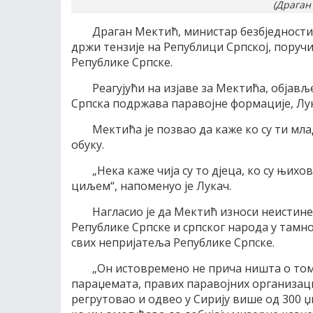
(Драган
Драган Мектић, министар безбједности 
држи тензије на Републици Српској, поруч
Републике Српске.
Реагујући на изјаве за Мектића, објавље
Српска подржава паравојне формације, Лукач
Мектића је позвао да каже ко су ти мла
обуку.
„Нека каже чија су то дјеца, ко су њихо
циљем“, напоменуо је Лукач.
Нагласио је да Мектић износи неистин
Републике Српске и српског народа у тамно
свих непријатеља Републике Српске.
„Он истовремено не прича ништа о том
параџемата, правих паравојних организација
регрутовао и одвео у Сирију више од 300 џи