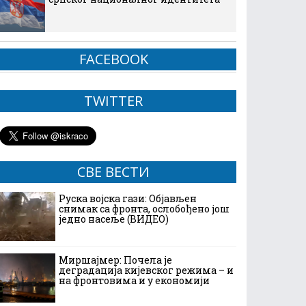
FACEBOOK
TWITTER
СВЕ ВЕСТИ
Руска војска гази: Објављен
снимак са фронта, ослобођено још
једно насеље (ВИДЕО)
Миршајмер: Почела је
деградација кијевског режима – и
на фронтовима и у економији