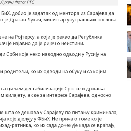
 Лукач) Фото: РТС
БиХ, добио је задатак од ментора из Сарајева да
ио је Драган Лукач, министар унутрашњих послова
не на Ројтерсу, а који је рекао да Република
 је изјавио да је ријеч о неистини.
ди Срби које неко наводно одводи у Русију на
ви родитељи, ко их одводи на обуку и са којим
е са циљем дестабилизације Српске и држања
м вилајету, а све за интересе Сарајева, односно
е шта се дешава у Сарајеву по питању криминала,
 које дјелују у ФБиХ. Не прича о томе ко је
хад-ратника, ко их сада дочекује када се враћају,