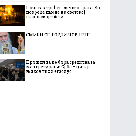
Почетак трећег светског рата: Ко
покреће пионе на светској
шаховској табли
СМИРИ СЕ, ГОРДИ ЧОВЈЕЧЕ!
Приштина не бира средства за
малтретирање Срба – циљ је
њихов тихи егзодус