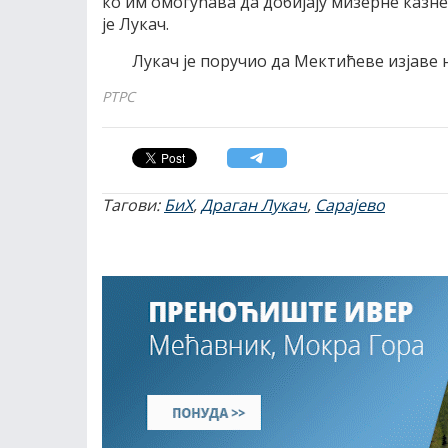
ко им омогућава да добијају мизерне казне
је Лукач.
Лукач је поручио да Мектићеве изјаве 
РТРС
Тагови:
БиХ
,
Драган Лукач
,
Сарајево