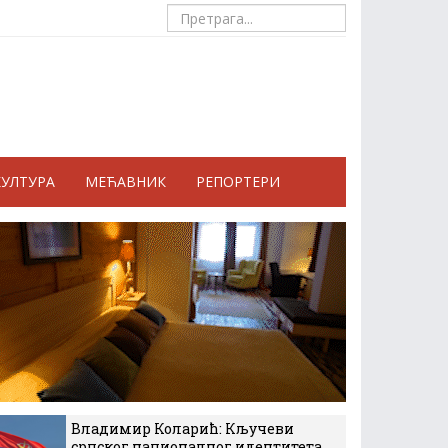
КУЛТУРА
МЕЋАВНИК
РЕПОРТЕРИ
Владимир Коларић: Кључеви
српског националног идентитета