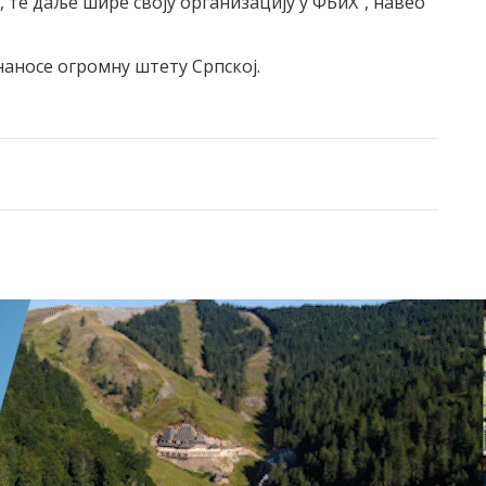
, те даље шире своју организацију у ФБиХ“, навео
наносе огромну штету Српској.