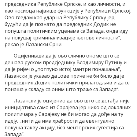
председника Републике Српске, и као личности, и
као носиоца највише функције у Републици Српској.
Ово гледам као удар на Републику Српску јер,
будући да је познато да председник Додик не
попушта политичким уценама са Запада, онда иду
на покушај криминализације његове личности“,
рекао је Лазански Срни.
Оцијенивши да је ово слично ономе што се
дешава руском предсједнику Владимиру Путину и
да је ријеч о „потпуно истој мантри понашања“,
Лазански је указао да „ове приче не би било да је
председник Додик политички прилагодљив и да се
понаша у складу са оним што траже са Запада“.
Лазански је оцијенио да ово што се догађа није
иницијатива само из Сарајева јер нико од локалних
политичара у Сарајеву не би могао да дође на ту
идеју, „нити да има храбрости да евентуално
покуша такву акцију, без менторских сугестија са
Запада“.