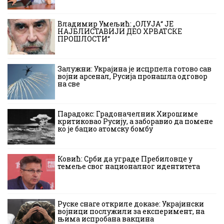
Владимир Умељић: „ОЛУЈА“ ЈЕ
НАЈБЛИСТАВИЈИ ДЕО ХРВАТСКЕ
ПРОШЛОСТИ“
Залужни: Украјина је исцрпела готово сав
војни арсенал, Русија пронашла одговор
на све
Парадокс: Градоначелник Хирошиме
критиковао Русију, а заборавио да помене
ко је бацио атомску бомбу
Ковић: Срби да уграде Пребиловце у
темеље свог националног идентитета
Руске снаге откриле доказе: Украјински
војници послужили за експеримент, на
њима испробана вакцина