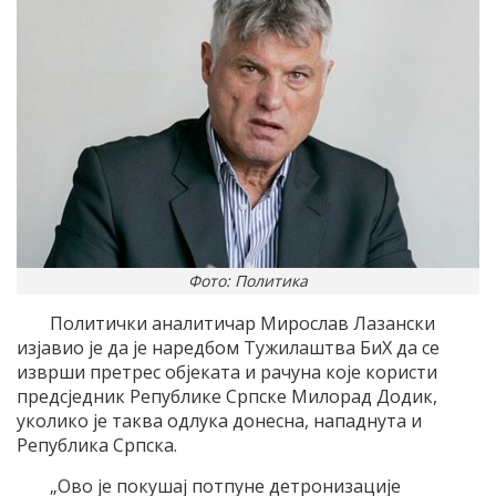
Фото: Политика
Политички аналитичар Мирослав Лазански
изјавио је да је наредбом Тужилаштва БиХ да се
изврши претрес објеката и рачуна које користи
предсједник Републике Српске Милорад Додик,
уколико је таква одлука донесна, нападнута и
Република Српска.
„Ово је покушај потпуне детронизације