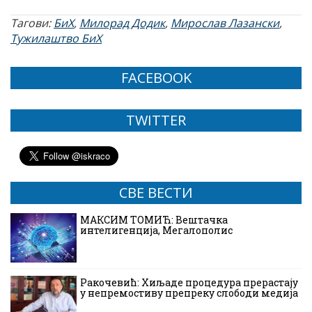
Тагови:
БиХ
,
Милорад Додик
,
Мирослав Лазански
,
Тужилаштво БиХ
FACEBOOK
TWITTER
СВЕ ВЕСТИ
МАКСИМ ТОМИЋ: Вештачка
интелигенција, Мегалополис
Ракочевић: Хиљаде процедура прерастају
у непремостиву препреку слободи медија