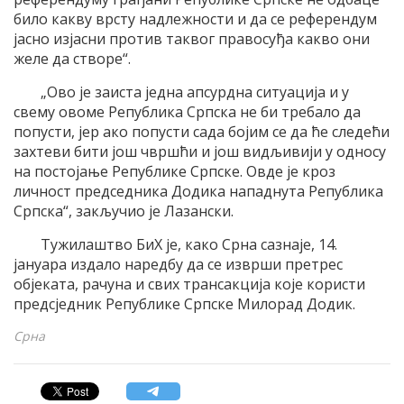
било какву врсту надлежности и да се референдум
јасно изјасни против таквог правосуђа какво они
желе да створе“.
„Ово је заиста једна апсурдна ситуација и у
свему овоме Република Српска не би требало да
попусти, јер ако попусти сада бојим се да ће следећи
захтеви бити још чвршћи и још видљивији у односу
на постојање Републике Српске. Овде је кроз
личност председника Додика нападнута Република
Српска“, закључио је Лазански.
Тужилаштво БиХ је, како Срна сазнаје, 14.
јануара издало наредбу да се изврши претрес
објеката, рачуна и свих трансакција које користи
предсједник Републике Српске Милорад Додик.
Срна