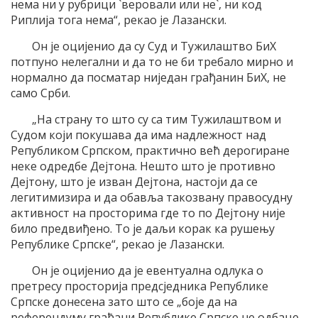
нема ни у рубрици `веровали или не`, ни код
Риплија тога нема“, рекао је Лазански.
Он је оцијенио да су Суд и Тужилаштво БиХ
потпуно нелегални и да то не би требало мирно и
нормално да посматар ниједан грађанин БиХ, не
само Срби.
„На страну то што су са тим Тужилаштвом и
Судом који покушава да има надлежност над
Републиком Српском, практично већ дерогиране
неке одредбе Дејтона. Нешто што је противно
Дејтону, што је изван Дејтона, настоји да се
легитимизира и да обавља такозвану правосудну
активност на просторима где то по Дејтону није
било предвиђено. То је даљи корак ка рушењу
Републике Српске“, рекао је Лазански.
Он је оцијенио да је евентуална одлука о
претресу просторија предсједника Републике
Српске донесена зато што се „боје да на
референдуму грађани Републике Српске не одбаце