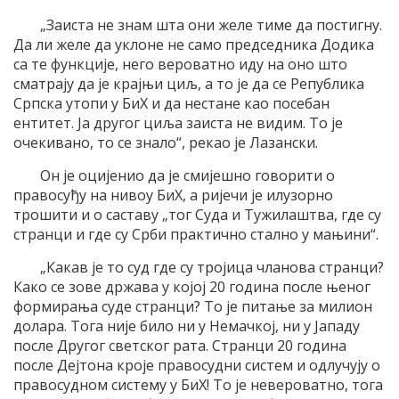
„Заиста не знам шта они желе тиме да постигну.
Да ли желе да уклоне не само председника Додика
са те функције, него вероватно иду на оно што
сматрају да је крајњи циљ, а то је да се Република
Српска утопи у БиХ и да нестане као посебан
ентитет. Ја другог циља заиста не видим. То је
очекивано, то се знало“, рекао је Лазански.
Он је оцијенио да је смијешно говорити о
правосуђу на нивоу БиХ, а ријечи је илузорно
трошити и о саставу „тог Суда и Тужилаштва, где су
странци и где су Срби практично стално у мањини“.
„Какав је то суд где су тројица чланова странци?
Како се зове држава у којој 20 година после њеног
формирања суде странци? То је питање за милион
долара. Тога није било ни у Немачкој, ни у Јападу
после Другог светског рата. Странци 20 година
после Дејтона кроје правосудни систем и одлучују о
правосудном систему у БиХ! То је невероватно, тога