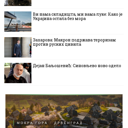
Ви нама складишта, ми вама луке: Како је
Украјина остала без мора
Захарова: Макрон подржава тероризам
против руских цивила
Дејан Баљошевић: Синовљево ново одело