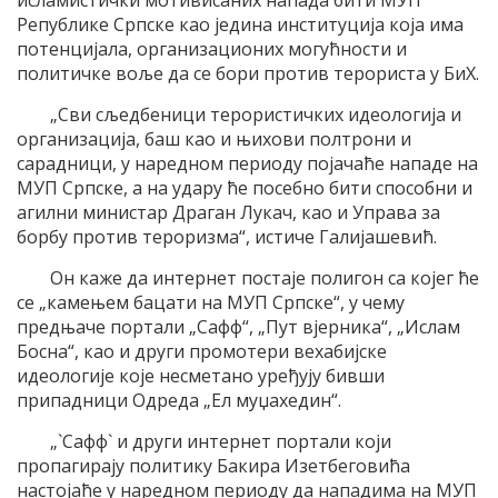
исламистички мотивисаних напада бити МУП
Републике Српске као једина институција која има
потенцијала, организационих могућности и
политичке воље да се бори против терориста у БиХ.
„Сви сљедбеници терористичких идеологија и
организација, баш као и њихови полтрони и
сарадници, у наредном периоду појачаће нападе на
МУП Српске, а на удару ће посебно бити способни и
агилни министар Драган Лукач, као и Управа за
борбу против тероризма“, истиче Галијашевић.
Он каже да интернет постаје полигон са којег ће
се „камењем бацати на МУП Српске“, у чему
предњаче портали „Сафф“, „Пут вјерника“, „Ислам
Босна“, као и други промотери вехабијске
идеологије које несметано уређују бивши
припадници Одреда „Ел муџахедин“.
„`Сафф` и други интернет портали који
пропагирају политику Бакира Изетбеговића
настојаће у наредном периоду да нападима на МУП