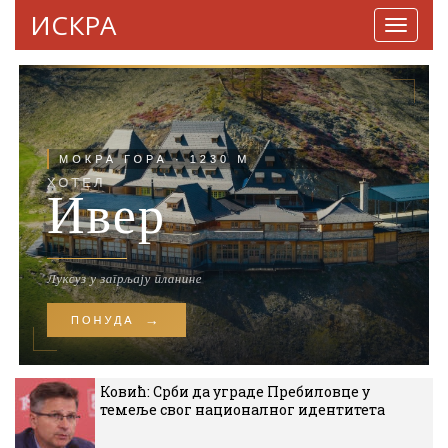
ИСКРА
Навига
Ковић: Срби да уграде Пребиловце у
темеље свог националног идентитета