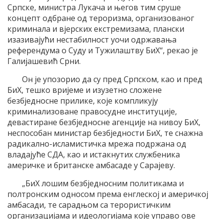
Српске, министра Лукача и његов тим сруше
концепт одбране од тероризма, организованог
криминала и вјерских екстремизама, плански
изазивајући нестабилност уочи одржавања
референдума о Суду и Тужилаштву БиХ“, рекао је
Галијашевић Срни.
Он је упозорио да су пред Српском, као и пред
БиХ, тешко вријеме и изузетно сложене
безбједносне прилике, које компликују
криминализоване правосудне институције,
девастиране безбједносне агенције на нивоу БиХ,
неспособан министар безбједности БиХ, те снажна
радикално-исламистичка мрежа подржана од
владајуће СДА, као и истакнутих службеника
америчке и британске амбасаде у Сарајеву.
„БиХ лошим безбједносним политикама и
полтронским односом према енглеској и америчкој
амбасади, те сарадњом са терористичким
организацијама и идеологијама које управо ове