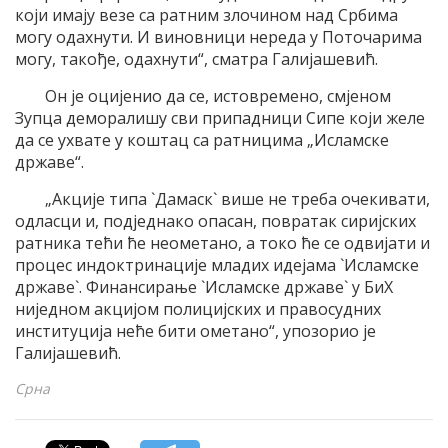
који имају везе са ратним злочином над Србима
могу одахнути. И виновници нереда у Поточарима
могу, такође, одахнути“, сматра Галијашевић.
Он је оцијенио да се, истовремено, смјеном
Зупца деморалишу сви припадници Сипе који желе
да се ухвате у коштац са ратницима „Исламске
државе“.
„Акције типа `Дамаск` више не треба очекивати,
одласци и, подједнако опасан, повратак сиријских
ратника тећи ће неометано, а токо ће се одвијати и
процес индоктринације младих идејама `Исламске
државе`. Финансирање `Исламске државе` у БиХ
ниједном акцијом полицијских и правосудних
институција неће бити ометано“, упозорио је
Галијашевић.
Срна