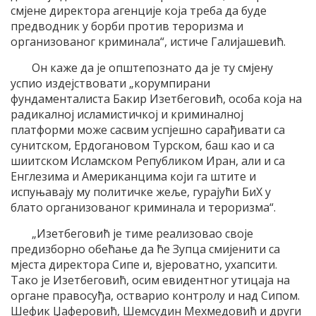
смјене директора агенције која треба да буде
предводник у борби против тероризма и
организованог криминала“, истиче Галијашевић.
Он каже да је општепознато да је ту смјену
успио издејствовати „корумпирани
фундаменталиста Бакир Изетбеговић, особа која на
радикалној исламистичкој и криминалној
платформи може сасвим успјешно сарађивати са
сунитском, Ердогановом Турском, баш као и са
шиитском Исламском Републиком Иран, али и са
Енглезима и Американцима који га штите и
испуњавају му политичке жеље, гурајући БиХ у
блато организованог криминала и тероризма“.
„Изетбеговић је тиме реализовао своје
предизборно обећање да ће Зупца смијенити са
мјеста директора Сипе и, вјероватно, ухапсити.
Тако је Изетбеговић, осим евидентног утицаја на
органе правосуђа, остварио контролу и над Сипом.
Шефик Џаферовић, Шемсудин Мехмедовић и други