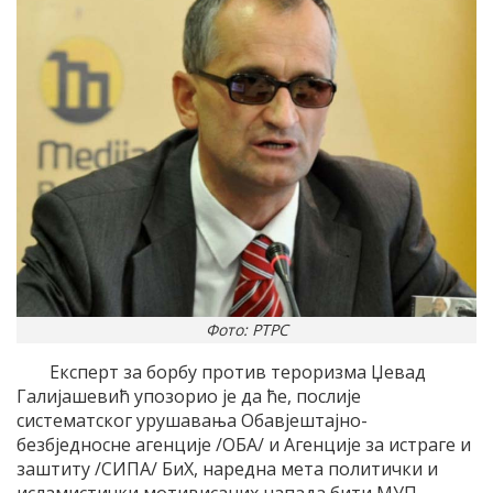
Фото: РТРС
Експерт за борбу против тероризма Џевад
Галијашевић упозорио је да ће, послије
систематског урушавања Обавјештајно-
безбједносне агенције /ОБА/ и Агенције за истраге и
заштиту /СИПА/ БиХ, наредна мета политички и