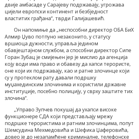
двије амбасаде у Сарајеву подржавају, угрожава
цијели европски континент и безбједност
властитих грађана“, тврди Галијашевић.
Он напомиње да „неспособни директор ОБА БиХ
Алмир Џуво потпуно незаконито, у статусу
вршиоца дужности, управља једином
обавјештајном службом, а способни директор Сипе
Горан Зубац је смијењен јер је мислио да агенција
коју води има право и обавезу да хапси терористе,
оне који их подржавају, као и ратне злочинце који
су у протеклом рату давали подршку
муџахединским злочинима и користили државне
институције, посебно полицију, у сврху заштите тих
злочина“.
„Управо Зупчев покушај да ухапси високе
функционере СДА који представљају мрежу
подршке терористима и ратним злочинцима, попут
Шемсудина Мехмедовића и Шефика Џаферовића,
довео је до незапамћене криминалне, телефонске