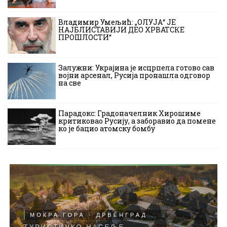
Владимир Умељић: „ОЛУЈА“ ЈЕ
НАЈБЛИСТАВИЈИ ДЕО ХРВАТСКЕ
ПРОШЛОСТИ“
Залужни: Украјина је исцрпела готово сав
војни арсенал, Русија пронашла одговор
на све
Парадокс: Градоначелник Хирошиме
критиковао Русију, а заборавио да помене
ко је бацио атомску бомбу