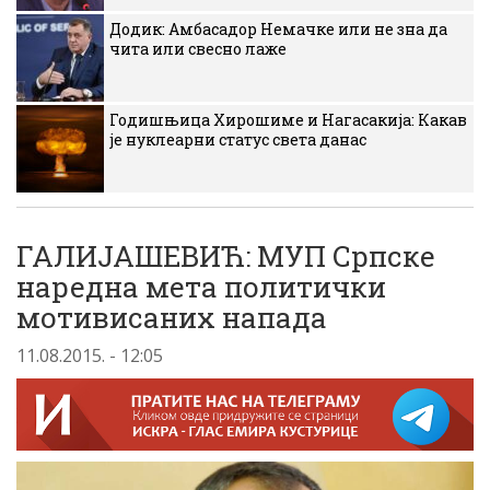
Додик: Амбасадор Немачке или не зна да
чита или свесно лаже
Годишњица Хирошиме и Нагасакија: Какав
је нуклеарни статус света данас
ГАЛИЈАШЕВИЋ: МУП Српске
наредна мета политички
мотивисаних напада
11.08.2015. - 12:05