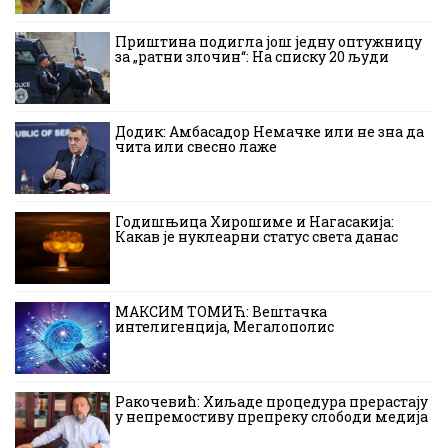
Приштина подигла још једну оптужницу
за „ратни злочин“: На списку 20 људи
Додик: Амбасадор Немачке или не зна да
чита или свесно лаже
Годишњица Хирошиме и Нагасакија:
Какав је нуклеарни статус света данас
МАКСИМ ТОМИЋ: Вештачка
интелигенција, Мегалополис
Ракочевић: Хиљаде процедура прерастају
у непремостиву препреку слободи медија