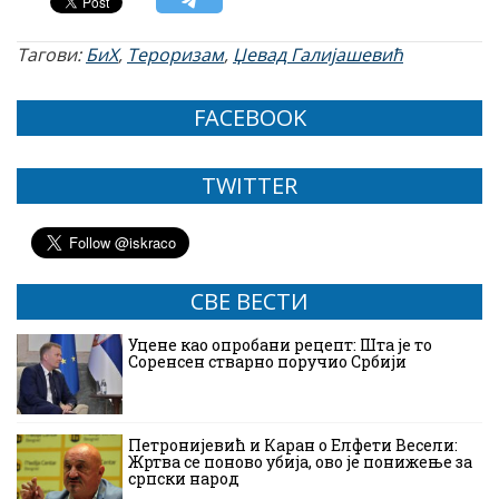
Тагови:
БиХ
,
Тероризам
,
Џевад Галијашевић
FACEBOOK
TWITTER
СВЕ ВЕСТИ
Уцене као опробани рецепт: Шта је то
Соренсен стварно поручио Србији
Петронијевић и Каран о Елфети Весели:
Жртва се поново убија, ово је понижење за
српски народ