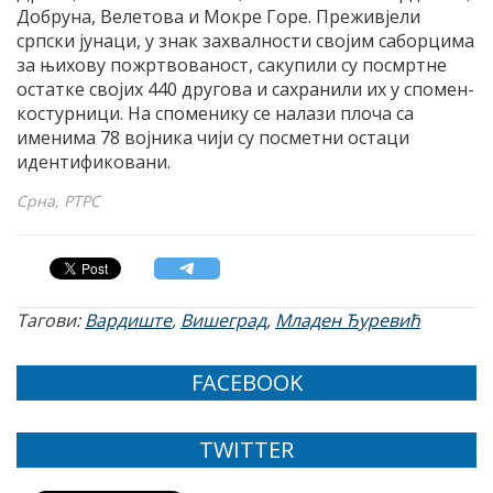
Добруна, Велетова и Мокре Горе. Преживјели
српски јунаци, у знак захвалности својим саборцима
за њихову пожртвованост, сакупили су посмртне
остатке својих 440 другова и сахранили их у спомен-
костурници. На споменику се налази плоча са
именима 78 војника чији су посметни остаци
идентификовани.
Срна, РТРС
Тагови:
Вардиште
,
Вишеград
,
Младен Ђуревић
FACEBOOK
TWITTER