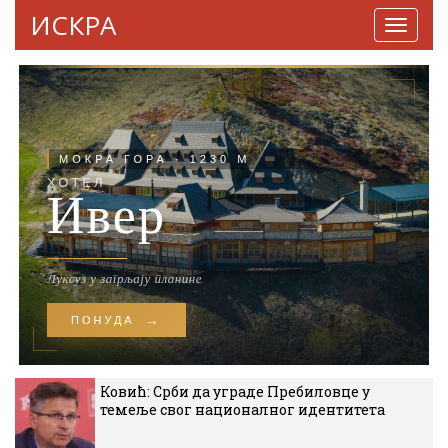
ИСКРА
Навига
Ковић: Срби да уграде Пребиловце у
темеље свог националног идентитета