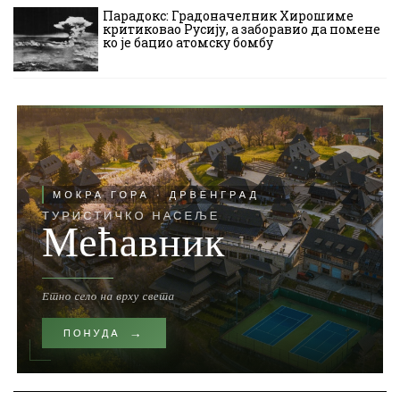
Парадокс: Градоначелник Хирошиме
критиковао Русију, а заборавио да помене
ко је бацио атомску бомбу