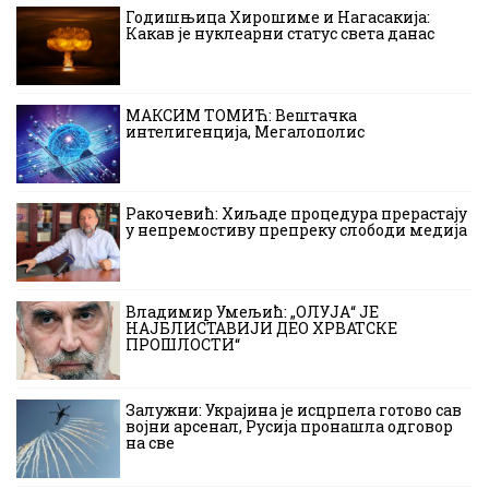
Годишњица Хирошиме и Нагасакија:
Какав је нуклеарни статус света данас
МАКСИМ ТОМИЋ: Вештачка
интелигенција, Мегалополис
Ракочевић: Хиљаде процедура прерастају
у непремостиву препреку слободи медија
Владимир Умељић: „ОЛУЈА“ ЈЕ
НАЈБЛИСТАВИЈИ ДЕО ХРВАТСКЕ
ПРОШЛОСТИ“
Залужни: Украјина је исцрпела готово сав
војни арсенал, Русија пронашла одговор
на све