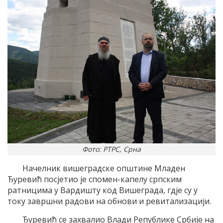
Фото: РТРС, Срна
Начелник вишеградске општине Младен
Ђуревић посјетио је спомен-капелу српским
ратницима у Вардишту код Вишеграда, гдје су у
току завршни радови на обнови и ревитализацији.
Ђуревић се захвалио Влади Републике Србије на