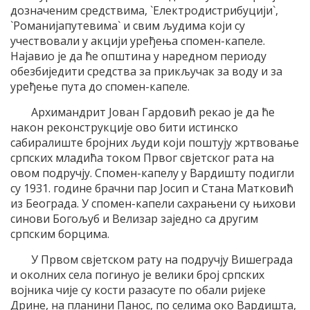
дозначеним средствима, `Електродистрибуцији`,
`Романијапутевима` и свим људима који су
учествовали у акцији уређења спомен-капеле.
Најавио је да ће општина у наредном периоду
обезбиједити средства за прикључак за воду и за
уређење пута до спомен-капеле.
Архимандрит Јован Гардовић рекао је да ће
након реконструкције ово бити истинско
сабиралиште бројних људи који поштују жртвовање
српских младића током Првог свјетског рата на
овом подручју. Спомен-капелу у Вардишту подигли
су 1931. године брачни пар Јосип и Стана Матковић
из Београда. У спомен-капели сахрањени су њихови
синови Богољуб и Велизар заједно са другим
српским борцима.
У Првом свјетском рату на подручју Вишеграда
и околних села погинуо је велики број српских
војника чије су кости разасуте по обали ријеке
Дрине, на планини Панос, по селима око Вардишта,