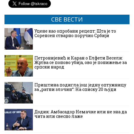
СВЕ ВЕСТИ
Уцене као опробани рецепт: Шта је то
Соренсен стварно поручио Србији
Петронијевић и Каран о Елфети Весели:
Жртва се поново убија, ово је понижење за
српски народ
Приштина подигла још једну оптужницу
за „ратни злочин“: На списку 20 људи
Додик: Амбасадор Немачке или не зна да
чита или свесно лаже