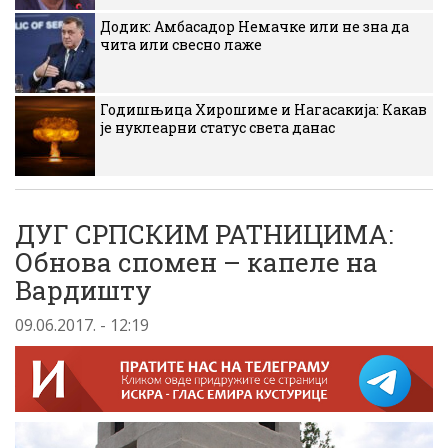
Додик: Амбасадор Немачке или не зна да
чита или свесно лаже
Годишњица Хирошиме и Нагасакија: Какав
је нуклеарни статус света данас
ДУГ СРПСКИМ РАТНИЦИМА:
Обнова спомен – капеле на
Вардишту
09.06.2017. - 12:19