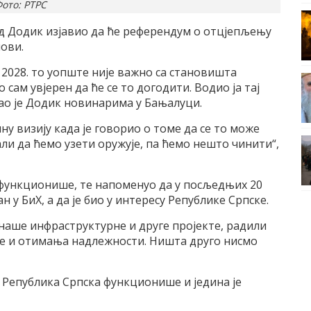
ото: РТРС
д Додик изјавио да ће референдум о отцјепљењу
лови.
е 2028. то уопште није важно са становишта
сам увјерен да ће се то догодити. Водио ја тај
екао је Додик новинарима у Бањалуци.
ну визију када је говорио о томе да се то може
ли да ћемо узети оружује, па ћемо нешто чинити“,
е функционише, те напоменуо да у посљедњих 20
н у БиХ, а да је био у интересу Републике Српске.
 наше инфраструктурне и друге пројекте, радили
је и отимања надлежности. Ништа друго нисмо
 Република Српска функционише и једина је