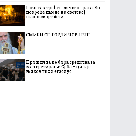
Почетак трећег светског рата: Ко
покреће пионе на светској
шаховској табли
СМИРИ СЕ, ГОРДИ ЧОВЈЕЧЕ!
Приштина не бира средства за
малтретирање Срба – циљ је
њихов тихи егзодус