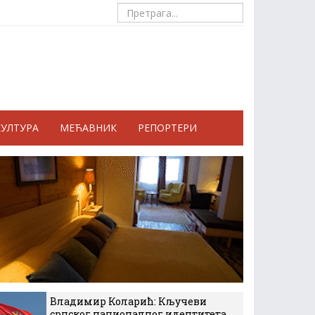
КУЛТУРА
МЕЋАВНИК
РЕПОРТЕРИ
Владимир Коларић: Кључеви
српског националног идентитета