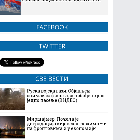
FACEBOOK
TWITTER
СВЕ ВЕСТИ
Руска војска гази: Објављен
снимак са фронта, ослобођено још
једно насеље (ВИДЕО)
Миршајмер: Почела је
деградација кијевског режима – и
на фронтовима и у економији