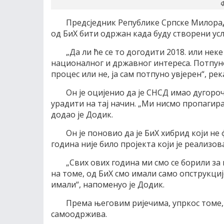
Ф
Предсједник Републике Српске Милора
од БиХ бити одржан када буду створени ус
„Да ли ће се то догодити 2018. или нек
националног и државног интереса. Потпуно 
процес или не, ја сам потпуно увјерен“, р
Он је оцијенио да је СНСД имао дугороч
урадити на тај начин. „Ми нисмо пропагира
додао је Додик.
Он је поновио да је БиХ хибрид који н
година није било пројекта који је реализова
„Свих ових година ми смо се борили за
на томе, од БиХ смо имали само опструкци
имали“, напоменуо је Додик.
Према његовим ријечима, упркос томе,
самоодржива.