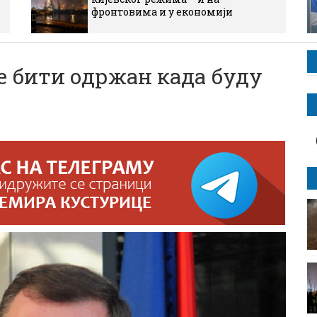
фронтовима и у економији
 бити одржан када буду