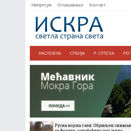
Импресум
Оглашавање
Контакт
НАСЛОВНА
СРБИЈА
Р. СРПСКА
РЕ
Руска војска гази: Објављен снима
са фронта, ослобођено још једно