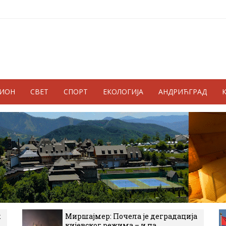
ГИОН
СВЕТ
СПОРТ
ЕКОЛОГИЈА
АНДРИЋГРАД
к
Миршајмер: Почела је деградација
кијевског режима – и на