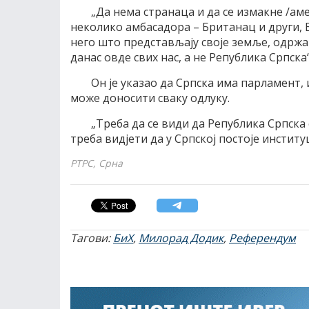
„Да нема странаца и да се измакне /а
неколико амбасадора – Британац и други, Б
него што представљају своје земље, одржа
данас овде свих нас, а не Република Српска“
Он је указао да Српска има парламент, 
може доносити сваку одлуку.
„Треба да се види да Република Српска
треба видјети да у Српској постоје институц
РТРС, Срна
Тагови:
БиХ
,
Милорад Додик
,
Референдум