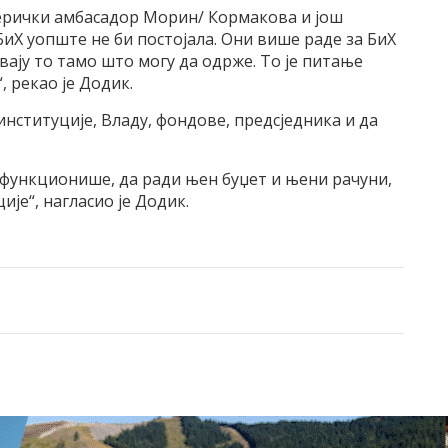
мерички амбасадор Морин/ Кормакова и још
иХ уопште не би постојала. Они више раде за БиХ
вају то тамо што могу да одрже. То је питање
, рекао је Додик.
институције, Владу, фондове, предсједника и да
 функционише, да ради њен буџет и њени рачуни,
ије“, нагласио је Додик.