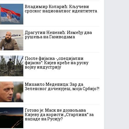
Владимир Коларић: Кључеви
српског националног идентитета
Драгутин Ненезић: Између два
рушења на Газиводама
После фијаска -„специјални
фијаско“: Кијев креће на руску
војну индустрију
Михаило Меденица: Зар да
Зеленског дочекујеш, моја Србијо?!
Готово је: Маск не дозвољава
Кијеву да користи „Старлинк“ за
нападе на Русију?