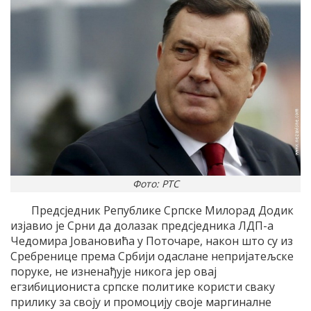
Фото: РТС
Предсједник Републике Српске Милорад Додик
изјавио је Срни да долазак предсједника ЛДП-а
Чедомира Јовановића у Поточаре, након што су из
Сребренице према Србији одаслане непријатељске
поруке, не изненађује никога јер овај
егзибициониста српске политике користи сваку
прилику за своју и промоцију своје маргиналне