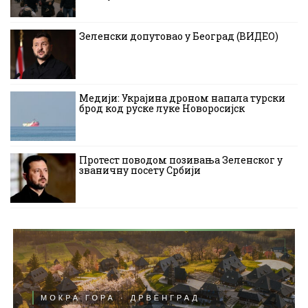
Зеленски допутовао у Београд (ВИДЕО)
Медији: Украјина дроном напала турски
брод код руске луке Новоросијск
Протест поводом позивања Зеленског у
званичну посету Србији