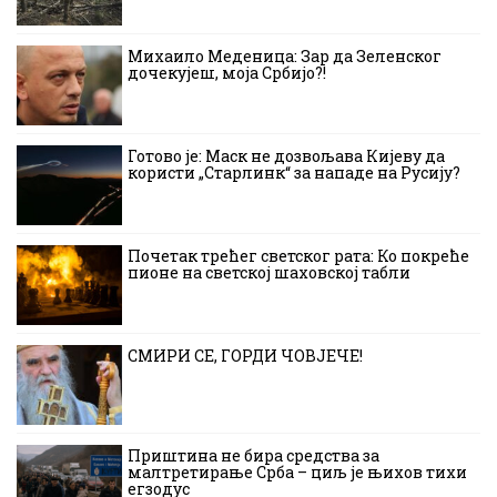
Михаило Меденица: Зар да Зеленског
дочекујеш, моја Србијо?!
Готово је: Маск не дозвољава Кијеву да
користи „Старлинк“ за нападе на Русију?
Почетак трећег светског рата: Ко покреће
пионе на светској шаховској табли
СМИРИ СЕ, ГОРДИ ЧОВЈЕЧЕ!
Приштина не бира средства за
малтретирање Срба – циљ је њихов тихи
егзодус