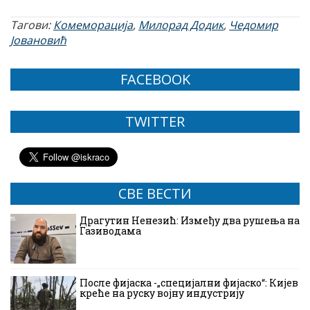
Тагови:
Комеморација
,
Милорад Додик
,
Чедомир
Јовановић
FACEBOOK
TWITTER
СВЕ ВЕСТИ
Драгутин Ненезић: Између два рушења на
Газиводама
После фијаска -„специјални фијаско“: Кијев
креће на руску војну индустрију