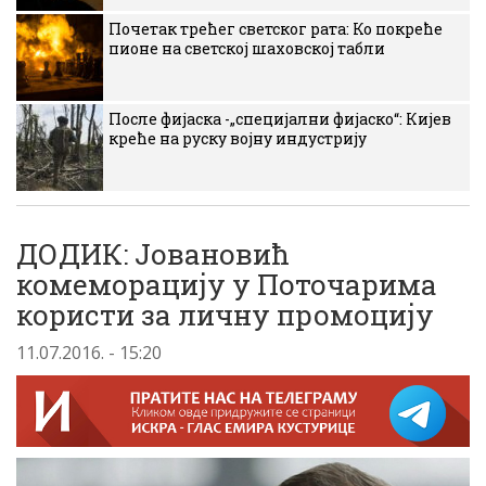
Почетак трећег светског рата: Ко покреће
пионе на светској шаховској табли
После фијаска -„специјални фијаско“: Кијев
креће на руску војну индустрију
ДОДИК: Јовановић
комеморацију у Поточарима
користи за личну промоцију
11.07.2016. - 15:20