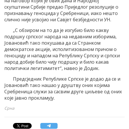
на наговор којих је ових дана и Народној
скупштини Србије предао Приједлог резолуције о
признавању геноцида у Сребреници, иако нешто
слично није усвојио ни Савјет безбједности УН.
„С обзиром на то да је изгубио било какву
подршку српског народа на недавним изборима,
Јовановић тако покушава да са Странком
демократске акције, исполитизованом причом о
геноциду и нападом на Републику Српску и српски
народ добије било чију подршку и било какав
политички легитимитет“, навео је Додик.
Предсједник Републике Српске је додао да се и
Јовановић тако нашао у друштву оних којима
Сребреница служи за сасвим друге циљеве од оних
које јавно прокламују.
Срна