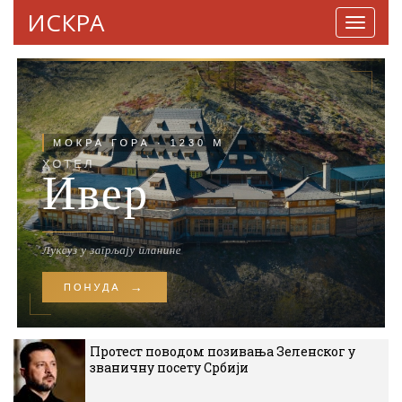
ИСКРА
Навига
Протест поводом позивања Зеленског у
званичну посету Србији