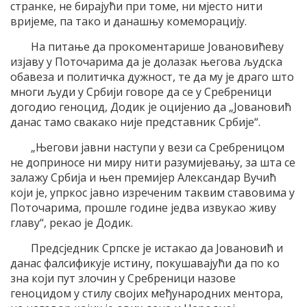
странке, не бирајући при томе, ни мјесто нити
вријеме, па тако и данашњу комеморацију.
На питање да прокоментарише Јовановићеву
изјаву у Поточарима да је долазак његова људска
обавеза и политичка дужност, те да му је драго што
многи људи у Србији говоре да се у Сребреници
догодио геноцид, Додик је оцијенио да „Јовановић
данас тамо свакако није представник Србије“.
„Његови јавни наступи у вези са Сребреницом
не доприносе ни миру нити разумијевању, за шта се
залажу Србија и њен премијер Александар Вучић
који је, упркос јавно изреченим таквим ставовима у
Поточарима, прошле године једва извукао живу
главу“, рекао је Додик.
Предсједник Српске је истакао да Јовановић и
данас фалсификује истину, покушавајући да по ко
зна који пут злочин у Сребреници назове
геноцидом у стилу својих међународних ментора,