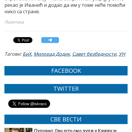
рекао је Иванић и додао да им у томе неће помоћи
нико са стране.
Политика
Тагови:
БиХ
,
Милорад Додик
,
Савет безбедности
,
УН
FACEBOOK
TWITTER
СВЕ ВЕСТИ
Пуповац: Ово што смо чули у Книну је