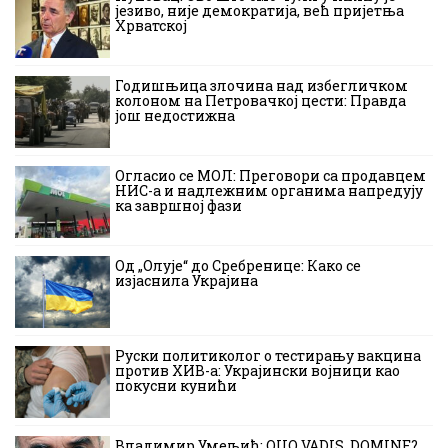
језиво, није демократија, већ пријетња
Хрватској
Годишњица злочина над избегличком
колоном на Петровачкој цести: Правда
још недостижна
Огласио се МОЛ: Преговори са продавцем
НИС-а и надлежним органима напредују
ка завршној фази
Од „Олује“ до Сребренице: Како се
изјаснила Украјина
Руски политиколог о тестирању вакцина
против ХИВ-а: Украјински војници као
покусни кунићи
Владимир Умељић: QUO VADIS, DOMINE?