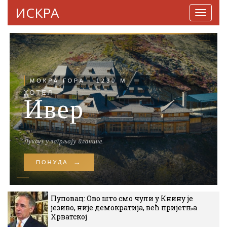
ИСКРА
Навига
Пуповац: Ово што смо чули у Книну је
језиво, није демократија, већ пријетња
Хрватској