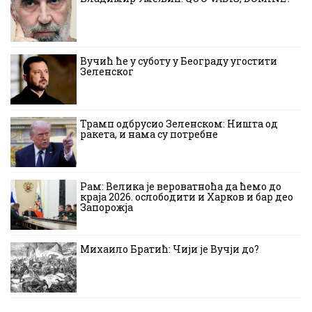
Вучић ће у суботу у Београду угостити
Зеленског
Трамп одбрусио Зеленском: Ништа од
ракета, и нама су потребне
Рам: Велика је вероватноћа да ћемо до
краја 2026. ослободити и Харков и бар део
Запорожја
Михаило Братић: Чији је Вучји до?