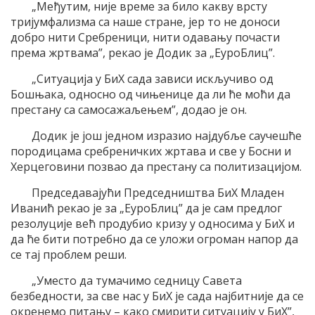
„Међутим, није време за било какву врсту
тријумфализма са наше стране, јер то не доноси
добро нити Сребреници, нити одавању почасти
према жртвама”, рекао је Додик за „ЕуроБлиц”.
„Ситуација у БиХ сада зависи искључиво од
Бошњака, односно од чињенице да ли ће моћи да
престану са самосажаљењем”, додао је он.
Додик је још једном изразио најдубље саучешће
породицама сребреничких жртава и све у Босни и
Херцеговини позвао да престану са политизацијом.
Председавајући Председништва БиХ Младен
Иванић рекао је за „ЕуроБлиц” да је сам предлог
резолуције већ продубио кризу у односима у БиХ и
да ће бити потребно да се уложи огроман напор да
се тај проблем реши.
„Уместо да тумачимо седницу Савета
безбедности, за све нас у БиХ је сада најбитније да се
окренемо питању – како смирити ситуацију у БиХ”,