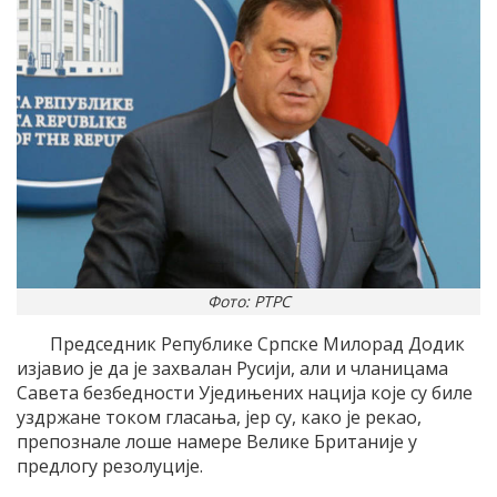
Фото: РТРС
Председник Републике Српске Милорад Додик
изјавио је да је захвалан Русији, али и чланицама
Савета безбедности Уједињених нација које су биле
уздржане током гласања, јер су, како је рекао,
препознале лоше намере Велике Британије у
предлогу резолуције.