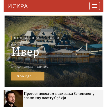
ИСКРА
Навига
Протест поводом позивања Зеленског у
званичну посету Србији