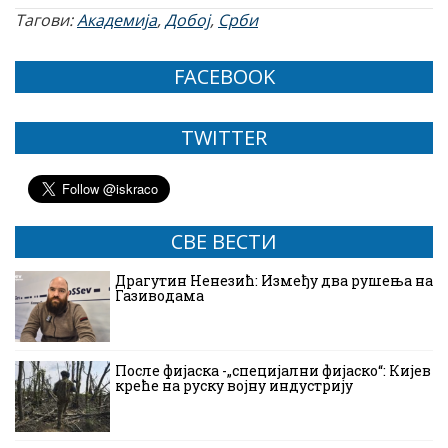
Тагови:
Академија
,
Добој
,
Срби
FACEBOOK
TWITTER
СВЕ ВЕСТИ
Драгутин Ненезић: Између два рушења на
Газиводама
После фијаска -„специјални фијаско“: Кијев
креће на руску војну индустрију