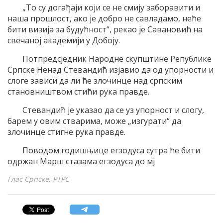
„То су догађаји који се не смију заборавити и
наша прошлост, ако је добро не савладамо, неће
бити визија за будућност“, рекао је Савановић на
свечаној академији у Добоју.
Потпредсједник Народне скупштине Републике
Српске Ненад Стевандић изјавио да од упорности и
слоге зависи да ли ће злочинце над српским
становништвом стићи рука правде.
Стевандић је указао да се уз упорност и слогу,
барем у овим стварима, може „изгурати“ да
злочинце стигне рука правде.
Поводом годишњице егзодуса сутра ће бити
одржан Марш стазама егзодуса до мј
Глас Српске, РТРС