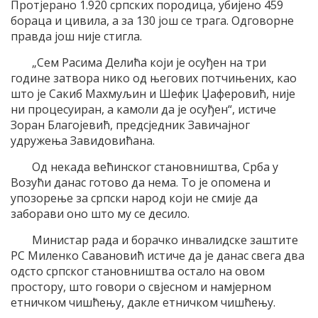
Протјерано 1.920 српских породица, убијено 459
бораца и цивила, а за 130 још се трага. Одговорне
правда још није стигла.
„Сем Расима Делића који је осуђен на три
године затвора нико од његових потчињених, као
што је Сакиб Махмуљин и Шефик Џаферовић, није
ни процесуиран, а камоли да је осуђен“, истиче
Зоран Благојевић, предсједник Завичајног
удружења Завидовићана.
Од некада већинског становништва, Срба у
Возући данас готово да нема. То је опомена и
упозорење за српски народ који не смије да
заборави оно што му се десило.
Министар рада и борачко инвалидске заштите
РС Миленко Савановић истиче да је данас свега два
одсто српског становништва остало на овом
простору, што говори о свјесном и намјерном
етничком чишћењу, дакле етничком чишћењу.