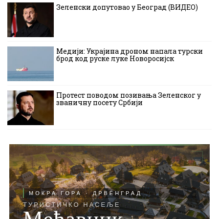
Зеленски допутовао у Београд (ВИДЕО)
Медији: Украјина дроном напала турски
брод код руске луке Новоросијск
Протест поводом позивања Зеленског у
званичну посету Србији