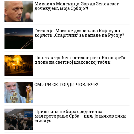
Михаило Меденица: Зар да Зеленског
дочекујеш, моја Србијо?!
Готово је: Маск не дозвољава Кијеву да
користи „Старлинк“ за нападе на Русију?
Почетак трећег светског рата: Ко покреће
пионе на светској шаховској табли
СМИРИ СЕ, ГОРДИ ЧОВЈЕЧЕ!
Приштина не бира средства за
малтретирање Срба – циљ је њихов тихи
егзодус