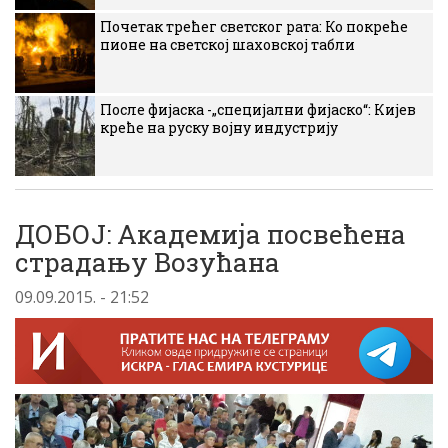
Почетак трећег светског рата: Ко покреће
пионе на светској шаховској табли
После фијаска -„специјални фијаско“: Кијев
креће на руску војну индустрију
ДОБОЈ: Академија посвећена
страдању Возућана
09.09.2015. - 21:52