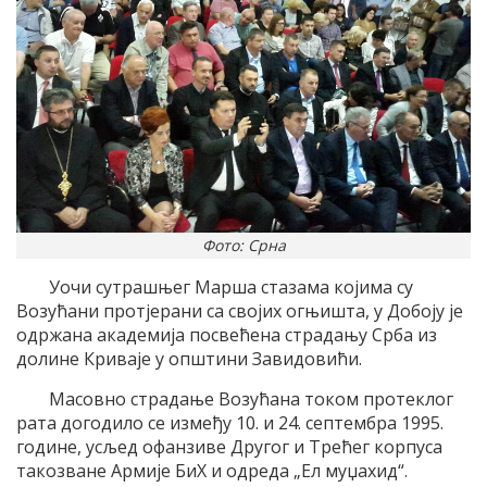
Фото: Срна
Уочи сутрашњег Марша стазама којима су
Возућани протјерани са својих огњишта, у Добоју је
одржана академија посвећена страдању Срба из
долине Криваје у општини Завидовићи.
Масовно страдање Возућана током протеклог
рата догодило се између 10. и 24. септембра 1995.
године, усљед офанзиве Другог и Трећег корпуса
такозване Армије БиХ и одреда „Ел муџахид“.