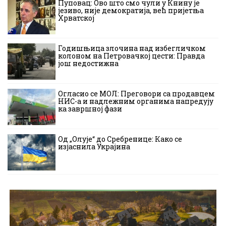
Пуповац: Ово што смо чули у Книну је
језиво, није демократија, већ пријетња
Хрватској
Годишњица злочина над избегличком
колоном на Петровачкој цести: Правда
још недостижна
Огласио се МОЛ: Преговори са продавцем
НИС-а и надлежним органима напредују
ка завршној фази
Од „Олује“ до Сребренице: Како се
изјаснила Украјина