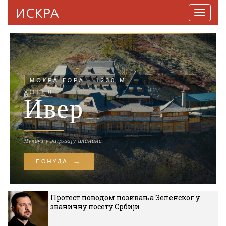
ИСКРА
Навига
Протест поводом позивања Зеленског у
званичну посету Србији