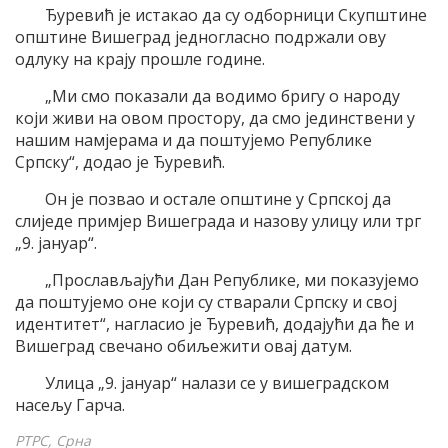
Ђуревић је истакао да су одборници Скупштине
општине Вишеград једногласно подржали ову
одлуку на крају прошле године.
„Ми смо показали да водимо бригу о народу
који живи на овом простору, да смо јединствени у
нашим намјерама и да поштујемо Републике
Српску“, додао је Ђуревић.
Он је позвао и остале општине у Српској да
слиједе примјер Вишеграда и назову улицу или трг
„9. јануар“.
„Прослављајући Дан Републике, ми показујемо
да поштујемо оне који су стварали Српску и свој
идентитет“, нагласио је Ђуревић, додајући да ће и
Вишеград свечано обиљежити овај датум.
Улица „9. јануар“ налази се у вишеградском
насељу Гарча.
РТРС, Срна