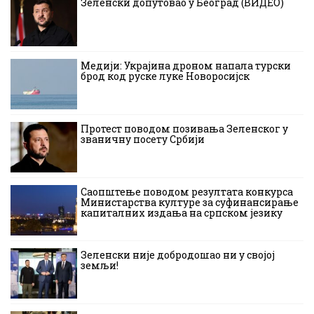
Зеленски допутовао у Београд (ВИДЕО)
Медији: Украјина дроном напала турски
брод код руске луке Новоросијск
Протест поводом позивања Зеленског у
званичну посету Србији
Саопштење поводом резултата конкурса
Министарства културе за суфинансирање
капиталних издања на српском језику
Зеленски није добродошао ни у својој
земљи!