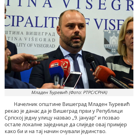
Младен Ђуревић (Фото: РТРС/СРНА)
Начелник општине Вишеград Младен Ђуревић
рекао је данас да је Вишеград први у Републици
Српској једну улицу назвао „9. јануар“ и позвао
остале локалне заједнице да слиједе овај примјер
како би и на тај начин очували јединство.