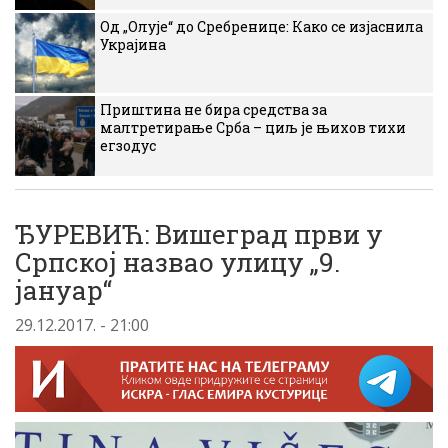
Од „Олује“ до Сребренице: Како се изјаснила
Украјина
Приштина не бира средства за
малтретирање Срба – циљ је њихов тихи
егзодус
ЂУРЕВИЋ: Вишеград први у
Српској назвао улицу „9.
јануар“
29.12.2017. - 21:00