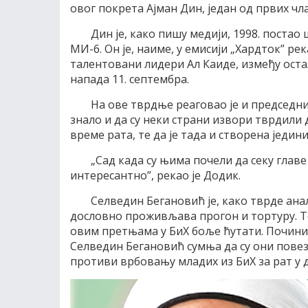
овог покрета Ајман Дин, један од првих чл
Дин је, како пишу медији, 1998. поста
МИ-6. Он је, наиме, у емисији „Хардток” рек
талентовани лидери Ал Каиде, између оста
напада 11. септембра.
На ове тврдње реаговао је и председни
знало и да су неки страни извори тврдили 
време рата, те да је тада и створена једин
„Сад када су њима почели да секу главе
интересантно”, рекао је Додик.
Селведин Бегановић је, како тврде ана
дословно проживљава прогон и тортуру. То 
овим претњама у БиХ боље ћутати. Почини
Селведин Бегановић сумња да су они повез
противи врбовању младих из БиХ за рат у