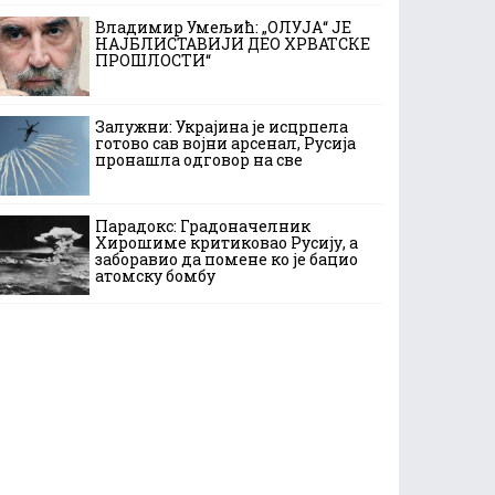
Владимир Умељић: „ОЛУЈА“ ЈЕ
НАЈБЛИСТАВИЈИ ДЕО ХРВАТСКЕ
ПРОШЛОСТИ“
Залужни: Украјина је исцрпела
готово сав војни арсенал, Русија
пронашла одговор на све
Парадокс: Градоначелник
Хирошиме критиковао Русију, а
заборавио да помене ко је бацио
атомску бомбу