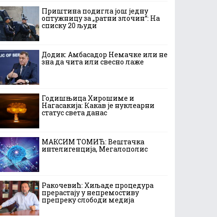
Приштина подигла још једну
оптужницу за „ратни злочин“: На
списку 20 људи
Додик: Амбасадор Немачке или не
зна да чита или свесно лаже
Годишњица Хирошиме и
Нагасакија: Какав је нуклеарни
статус света данас
МАКСИМ ТОМИЋ: Вештачка
интелигенција, Мегалополис
Ракочевић: Хиљаде процедура
прерастају у непремостиву
препреку слободи медија