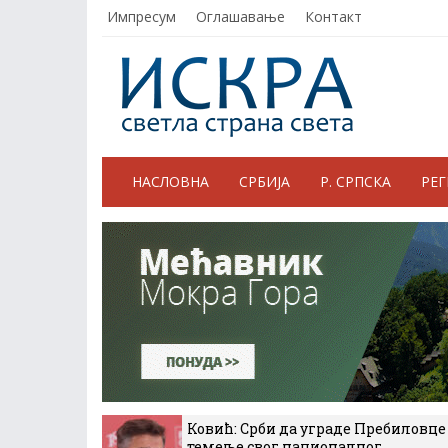
Импресум
Оглашавање
Контакт
НАСЛОВНА
СРБИЈА
Р. СРПСКА
РЕ
Ковић: Срби да уграде Пребиловце
темеље свог националног