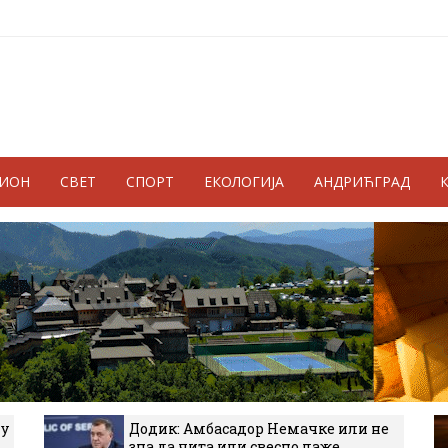
ГИОН
СВЕТ
СПОРТ
ЕКОЛОГИЈА
АНДРИЋГРАД
 у
Додик: Амбасадор Немачке или не
зна да чита или свесно лаже