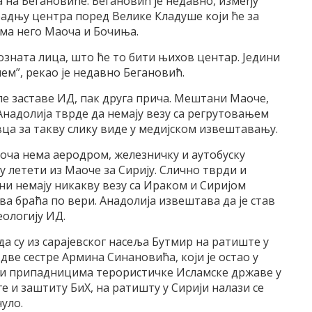
да на Бегановиће. Бегановић је недавно, између
градњу центра поред Велике Кладуше који ће за
ема него Маоча и Бочиња.
озната лица, што ће то бити њихов центар. Једини
лем”, рекао је недавно Бегановић.
ле заставе ИД, пак друга прича. Мештани Маоче,
 Анадолија тврде да немају везу са регрутовањем
вца за такву слику виде у медијском извештавању.
ча нема аеродром, железничку и аутобуску
у летети из Маоче за Сирију. Слично тврди и
ни немају никакву везу са Ираком и Сиријом
ова браћа по вери. Анадолија извештава да је став
ологију ИД.
а су из сарајевског насеља Бутмир на ратиште у
две сестре Армина Синановића, који је остао у
или припадницима терористичке Исламске државе у
е и заштиту БиХ, на ратишту у Сирији налази се
нуло.