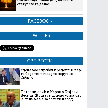
статус света данас
FACEBOOK
TWITTER
СВЕ ВЕСТИ
Уцене као опробани рецепт: Шта је
то Соренсен стварно поручио
Србији
Петронијевић и Каран о Елфети
Весели: Жртва се поново убија, ово
је понижење за српски народ