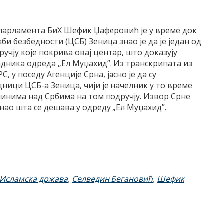
парламента БиХ Шефик Џаферовић је у време док
и безбедности (ЦСБ) Зеница знао је да је један од
ручју које покрива овај центар, што доказују
дника одреда „Ел Муџахид”. Из транскрипата из
РС, у поседу Агенције Срна, јасно је да су
ици ЦСБ-а Зеница, чији је начелник у то време
очинима над Србима на том подручју. Извор Срне
нао шта се дешава у одреду „Ел Муџахид”.
Исламска држава
,
Селведин Бегановић
,
Шефик