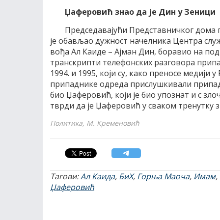
Џаферовић знао да је Дин у Зеници
Председавајући Представничког дома 
је обављао дужност начелника Центра служб
вођа Ал Каиде – Ајман Дин, боравио на под
транскрипти телефонских разговора припа
1994. и 1995, који су, како преносе медији у 
припаднике одреда прислушкивали припадн
био Џаферовић, који је био упознат и с зл
тврди да је Џаферовић у сваком тренутку з
Политика, М. Кременовић
Тагови:
Ал Каида
,
БиХ
,
Горња Маоча
,
Имам
,
Џаферовић