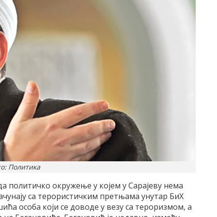
о: Политика
да политичко окружење у којем у Сарајеву нема
ачунају са терористичким претњама унутар БиХ
ћа особа који се доводе у везу са тероризмом, а