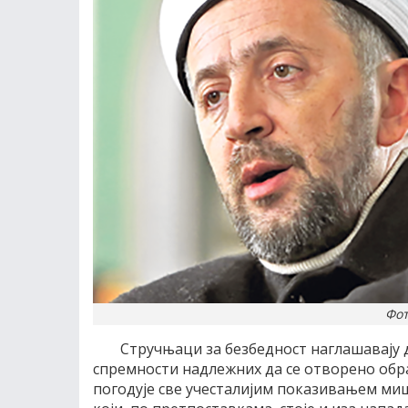
Фот
Стручњаци за безбедност наглашавају 
спремности надлежних да се отворено обр
погодује све учесталијим показивањем миши