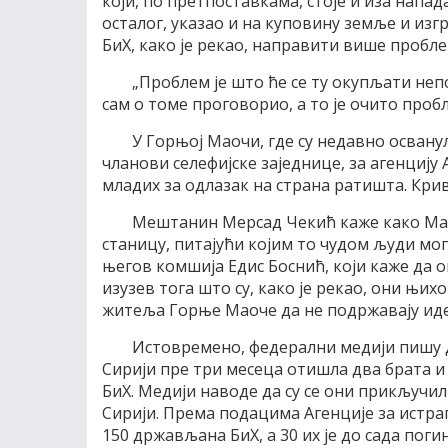
који, по претпоставкама, стоје и иза напа
осталог, указао и на куповину земље и из
БиХ, како је рекао, направити више пробл
„Проблем је што ће се ту окупљати неп
сам о томе проговорио, а то је очито проб
У Горњој Маочи, где су недавно освану
чланови селефијске заједнице, за агенцију
младих за одлазак на страна ратишта. Кри
Мештанин Мерсад Чекић каже како Мао
станицу, питајући којим то чудом људи мог
његов комшија Едис Боснић, који каже да о
изузев тога што су, како је рекао, они њих
житеља Горње Маоче да не подржавају иде
Истовремено, федерални медији пишу д
Сирији пре три месеца отишла два брата и 
БиХ. Медији наводе да су се они прикључ
Сирији. Према подацима Агенције за истраг
150 држављана БиХ, а 30 их је до сада поги