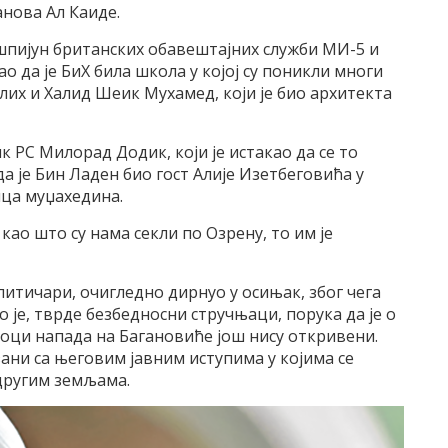
анова Ал Каиде.
о шпијун британских обавештајних служби МИ-5 и
ао да је БиХ била школа у којој су поникли многи
лих и Халид Шеик Мухамед, који је био архитекта
к РС Милорад Додик, који је истакао да се то
да је Бин Ладен био гост Алије Изетбеговића у
ица муџахедина.
 као што су нама секли по Озрену, то им је
литичари, очигледно дирнуо у осињак, због чега
је, тврде безбедносни стручњаци, порука да је о
оци напада на Багановиће још нису откривени.
ани са његовим јавним иступима у којима се
 другим земљама.