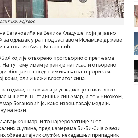
олитика, Ројтерс
а Бегановића из Велике Кладуше, који је јавно
Х за одлазак у рат под заставом Исламске државе
 и његов син Амар Бегановић.
 ФБиХ који је отворено проговорио о претњама
а. На ту тему имам је раније написао и отворено
уди због јавног подстрекивања на тероризам.
ој кожи, али и кожи властитог сина.
е године, после чега је уследило још неколико
шао и његов 16-годишњи син Амар, и то у Високом,
мар Бегановић је, како извештавају медији,
ну на нози.
авају кошмар, и то највероватније због
алних скупина, пред камерама Би-Би-Сија о вези
ских обавештајних служби, некадашњи припадник