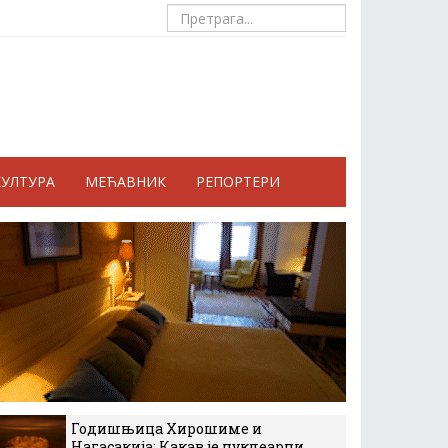
КУЛТУРА
МЕЋАВНИК
РЕПОРТЕРИ
Годишњица Хирошиме и
Нагасакија: Какав је нуклеарни