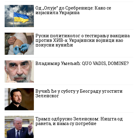
Од „Олује“ до Сребренице: Како се
изјаснила Украјина
Руски политиколог о тестирању вакцина
против ХИВ-а: Украјински војници као
покусни кунићи
Владимир Умељић: QUO VADIS, DOMINE?
Вучић ће у суботу у Београду угостити
Зеленског
Трамп одбрусио Зеленском: Ништа од
ракета, и нама су потребне