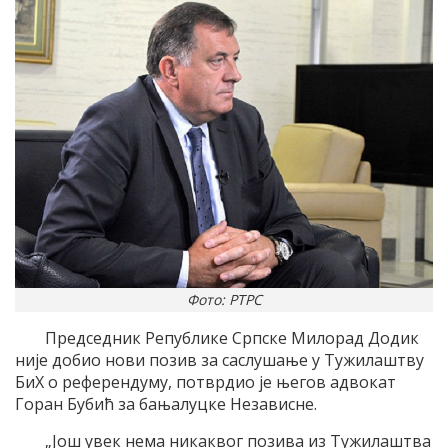
Фото: РТРС
Председник Републике Српске Mилорад Додик
ниjе добио нови позив за саслушање у Tужилаштву
БиХ о референдуму, потврдио jе његов адвокат
Горан Бубић за бањалуцке Независне.
„Jош увек нема никаквог позива из Tужилаштва