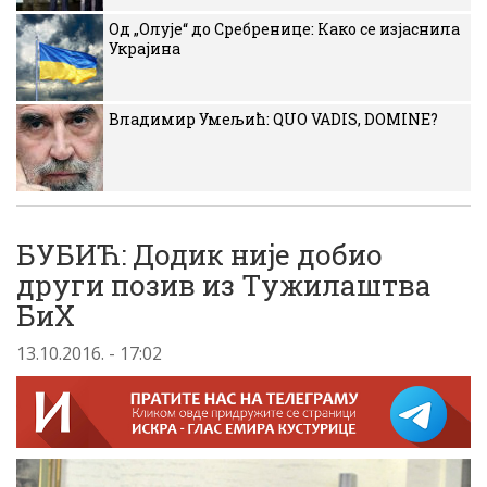
Од „Олује“ до Сребренице: Како се изјаснила
Украјина
Владимир Умељић: QUO VADIS, DOMINE?
БУБИЋ: Додик ниjе добио
други позив из Tужилаштва
БиХ
13.10.2016. - 17:02