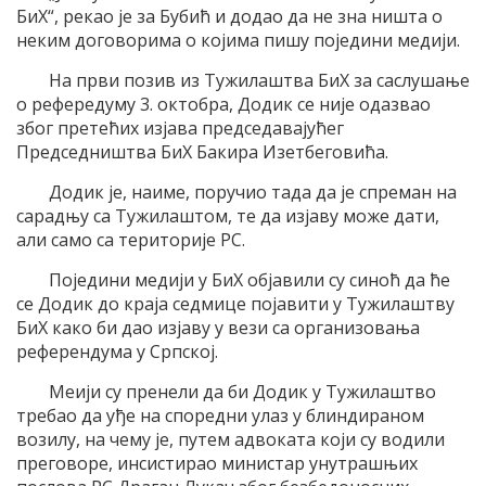
БиХ“, рекао jе за Бубић и додао да не зна ништа о
неким договорима о коjима пишу поjедини медиjи.
На први позив из Tужилаштва БиХ за саслушање
о рефередуму 3. октобра, Додик се ниjе одазвао
због претећих изjава председаваjућег
Председништва БиХ Бакира Изетбеговића.
Додик jе, наиме, поручио тада да jе спреман на
сарадњу са Tужилаштом, те да изjаву може дати,
али само са териториjе РС.
Поjедини медиjи у БиХ обjавили су синоћ да ће
се Додик до краjа седмице поjавити у Tужилаштву
БиХ како би дао изjаву у вези са организовања
референдума у Српскоj.
Mеиjи су пренели да би Додик у Tужилаштво
требао да уђе на споредни улаз у блиндираном
возилу, на чему jе, путем адвоката коjи су водили
преговоре, инсистирао министар унутрашњих