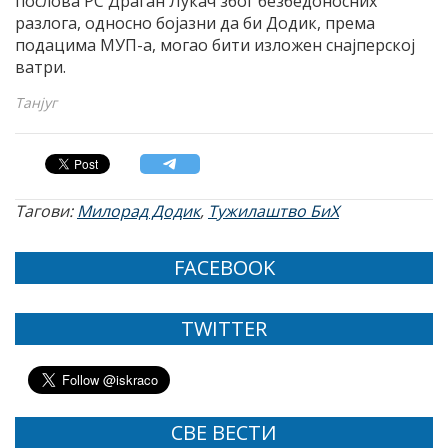
послова РС Драган Лукач због безбедоносних
разлога, односно боjазни да би Додик, према
подацима MУП-а, могао бити изложен снаjперскоj
ватри.
Танјуг
Тагови:
Милорад Додик
,
Тужилаштво БиХ
FACEBOOK
TWITTER
СВЕ ВЕСТИ