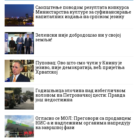
Саопштење поводом резултата конкурса
Министарства културе за суфинансирање
капиталних издања на српском језику
Зеленски није добродошао ни у својој
земљи!
Пуповац: Ово што смо чули у Книну је
језиво, није демократија, већ пријетња
Хрватској
Годишњица злочина над избегличком
колоном на Петровачкој цести: Правда
још недостижна
Огласио се МОЛ: Преговори са продавцем
НИС-а и надлежним органима напредују
ка завршној фази