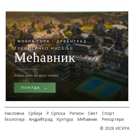
Насловна
Србија
Р. Српска
Регион
Свет
Спорт
Екологија
Андрићград
Култура
Мећавник
Репортери
© 2026 ИСКРА