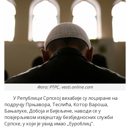
Фото: РТРС, vesti.online.com
У Републици Српској вехабије су лоциране на
подручју Прњавора, Теслића, Котор Вароша,
Бањалуке, Добоја и Бијељине, наводи се у
повјерљивом извјештају безбједносних служби
Српске, у који је увид имао „Еуроблиц“.