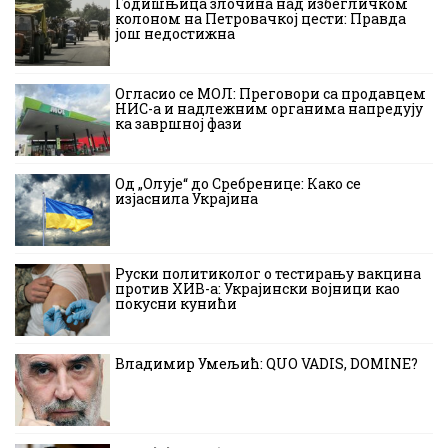
Годишњица злочина над избегличком
колоном на Петровачкој цести: Правда
још недостижна
Огласио се МОЛ: Преговори са продавцем
НИС-а и надлежним органима напредују
ка завршној фази
Од „Олује“ до Сребренице: Како се
изјаснила Украјина
Руски политиколог о тестирању вакцина
против ХИВ-а: Украјински војници као
покусни кунићи
Владимир Умељић: QUO VADIS, DOMINE?