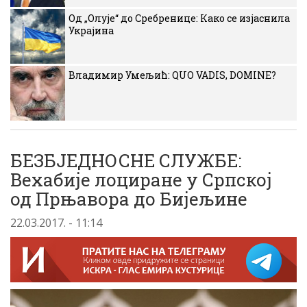
Од „Олује“ до Сребренице: Како се изјаснила
Украјина
Владимир Умељић: QUO VADIS, DOMINE?
БЕЗБЈЕДНОСНЕ СЛУЖБЕ:
Вехабије лоциране у Српској
од Прњавора до Бијељине
22.03.2017. - 11:14