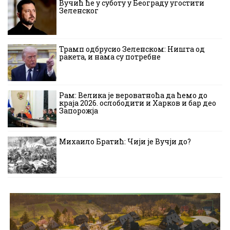
Вучић ће у суботу у Београду угостити
Зеленског
Трамп одбрусио Зеленском: Ништа од
ракета, и нама су потребне
Рам: Велика је вероватноћа да ћемо до
краја 2026. ослободити и Харков и бар део
Запорожја
Михаило Братић: Чији је Вучји до?