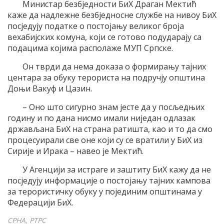
Министар безбједности БиХ Драган Мектић
каже да надлежне безбједносне службе на нивоу БиХ
посједују податке о постојању великог броја
вехабијских комуна, који се готово подударају са
подацима којима располаже МУП Српске.
Он тврди да нема доказа о формирању тајних
центара за обуку терориста на подручју општина
Доњи Вакуф и Цазин.
– Оно што сигурно знам јесте да у посљедњих
годину и по дана нисмо имали ниједан одлазак
држављана БиХ на страна ратишта, као и то да смо
процесуирали све оне који су се вратили у БиХ из
Сирије и Ирака – навео је Мектић.
У Агенцији за истраге и заштиту БиХ кажу да не
посједују информације о постојању тајних кампова
за терористичку обуку у појединим општинама у
Федерацији БиХ.
СРНА, РТРС