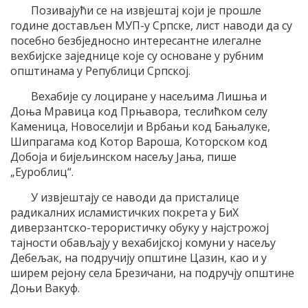
Позивајући се на извјештај који је прошле
године достављен МУП-у Српске, лист наводи да су
посебно безбједносно интересантне илегалне
вехбијске заједнице које су основане у рубним
општинама у Републици Српској.
Вехабије су лоциране у насељима Лишња и
Доња Мравица код Прњавора, теслићком селу
Каменица, Новоселији и Врбањи код Бањалуке,
Шипрагама код Котор Вароша, Которском код
Добоја и бијељинском насељу Јања, пише
„Еуроблиц“.
У извјештају се наводи да присталице
радикалних исламистичких покрета у БиХ
диверзантско-терористичку обуку у најстрожој
тајности обављају у вехабијској комуни у насељу
Дебељак, на подручију општине Цазин, као и у
ширем рејону села Брезичани, на подручју општине
Доњи Вакуф.