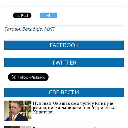
Тагови:
Вехабије
,
МУП
FACEBOOK
TWITTER
СВЕ ВЕСТИ
Пуповац: Ово што смо чули у Книну је
језиво, није демократија, већ пријетња
Хрватској