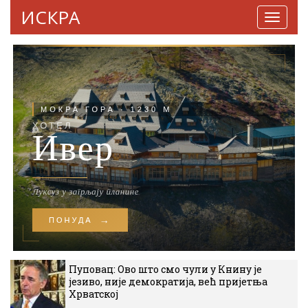
ИСКРА
Навига
Пуповац: Ово што смо чули у Книну је
језиво, није демократија, већ пријетња
Хрватској