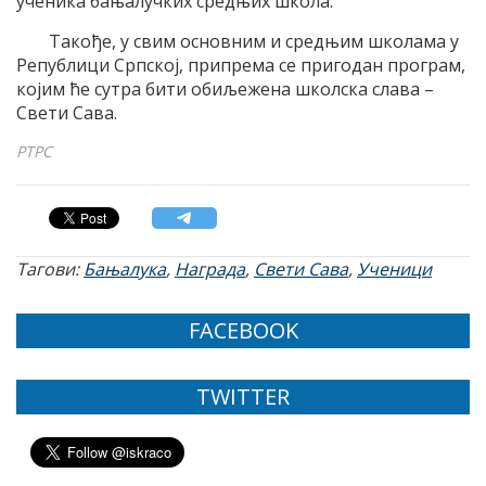
ученика бањалучких средњих школа.
Такође, у свим основним и средњим школама у
Републици Српској, припрема се пригодан програм,
којим ће сутра бити обиљежена школска слава –
Свети Сава.
РТРС
Тагови:
Бањалука
,
Награда
,
Свети Сава
,
Ученици
FACEBOOK
TWITTER