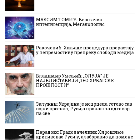
МАКСИМ ТОМИЋ: Вештачка
интелигенција, Мегалополис
Ракочевић: Хиљаде процедура прерастају
у непремостиву препреку слободи медија
Владимир Умељић: „ОЛУЈА“ ЈЕ
НАЈБЛИСТАВИЈИ ДЕО ХРВАТСКЕ
ПРОШЛОСТИ“
Залужни: Украјина је исцрпела готово сав
војни арсенал, Русија пронашла одговор
на све
Парадокс: Градоначелник Хирошиме
критиковао Русију, а заборавио да помене