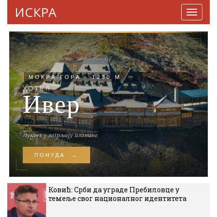
ИСКРА
Навига
Ковић: Срби да уграде Пребиловце у
темеље свог националног идентитета