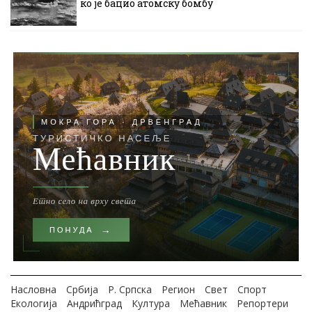
ко је бацио атомску бомбу
Насловна
Србија
Р. Српска
Регион
Свет
Спорт
Екологија
Андрићград
Култура
Мећавник
Репортери