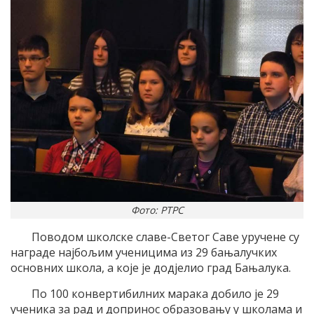
Фото: РТРС
Поводом школске славе-Светог Саве уручене су
награде најбољим ученицима из 29 бањалучких
основних школа, а које је додјелио град Бањалука.
По 100 конвертибилних марака добило је 29
ученика за рад и допринос образовању у школама и