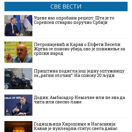
СВЕ ВЕСТИ
Уцене као опробани рецепт: Шта је то
Соренсен стварно поручио Србији
Петронијевић и Каран о Елфети Весели:
Жртва се поново убија, ово је понижење за
српски народ
Приштина подигла још једну оптужницу
за „ратни злочин“: На списку 20 људи
Додик: Амбасадор Немачке или не зна да
чита или свесно лаже
Годишњица Хирошиме и Нагасакија:
Какав је нуклеарни статус света данас