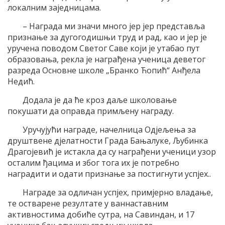
локалним заједницама.
– Награда ми значи много јер јер представља
признање за дугогодишњи труд и рад, као и јер је
уручена поводом Светог Саве који је утабао пут
образовања, рекла је награђена ученица деветог
разреда Основне школе „Бранко Ћопић“ Анђела
Недић.
Додала је да ће кроз даље школовање
покушати да оправда примљену награду.
Уручујући награде, начелница Одјељења за
друштвене дјелатности Града Бањалуке, Љубинка
Драгојевић је истакла да су награђени ученици узор
осталим ђацима и због тога их је потребно
наградити и одати признање за постигнути успјех..
Награде за одличан успјех, примјерно владање,
те остварене резултате у ваннаставним
активностима добиће сутра, на Савиндан, и 17