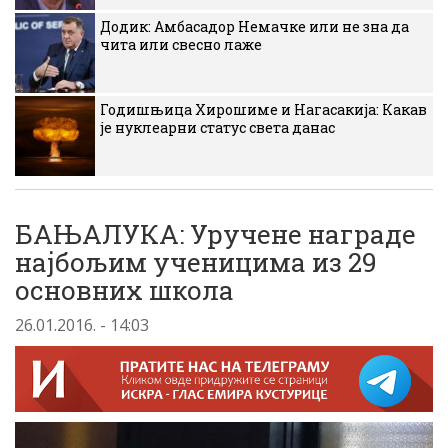
Додик: Амбасадор Немачке или не зна да
чита или свесно лаже
Годишњица Хирошиме и Нагасакија: Какав
је нуклеарни статус света данас
БАЊАЛУКА: Уручене награде
најбољим ученицима из 29
основних школа
26.01.2016. - 14:03