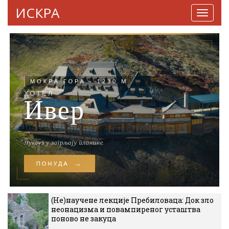
ИСКРА
Навига
(Не)научене лекције Пребиловаца: Док зло
неонацизма и повампиреног усташтва
поново не закуца