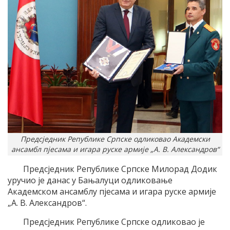
Предсједник Републике Српске одликовао Академски
ансамбл пјесама и игара руске армије „А. В. Александров“
Предсједник Републике Српске Милорад Додик
уручио је данас у Бањалуци одликовање
Академском ансамблу пјесама и игара руске армије
„А. В. Александров“.
Предсједник Републике Српске одликовао је