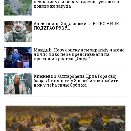
неонацизма и повампиреног усташтва
поново не закуца
Александар Ходаковски: И НИКО НИЈЕ
ПОДИГАО РУКУ…
Мандић: Нову српску демократију и мене
лично нико неће представљати на
прослави хрватске „Олује“
Кнежевић: Однарођена Црна Гора свој
барјак ће однети у Загреб и тако забити
нож у леђа свим Србима