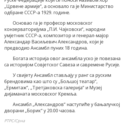
Руске Федерације који се поноси називом Хор
„Црвене армије“, а основало га је Министарство
одбране СССР-а 1929. године.
Основао га је професор московског
конзерваторијума „П.И. Чајковски“, народни
умјетник СССР-а, композитор и генерал-мајор
Александар Васиљевич Александров, који је
предводио Ансамбл пуних 18 година.
Богата историја овог ансамбла уско је повезана
са историјом Совјетског Савеза и савремене Русије.
У свијету Ансамбл стављају у ранг са руским
брендовима као што су „Бољшој театар“,
„Ермитаж“, „Третјаковска галерија“ и Музеј
дијаманата московског Кремља.
Ансамбл „Александров“ наступиће у бањалучкој
дворани „Борик“ у 20.00 часова.
РТРС/Срна