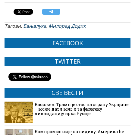
Тагови:
Бањалука
,
Милорад Додик
FACEBOOK
TWITTER
СВЕ ВЕСТИ
Васиљев: Трамп је стао на страну Украјине
– може дати миг и за физичку
ликвидацију врха Русије
Компромис није на видику: Америка ће