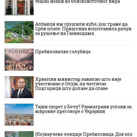
тешко изаћи из блискоисточног вира
Албанци им срушили куће, још траже да
Срби плате: Приштина испоставила рачун
за рушење на Газиводама
Пребиловачке голубице
Хрватски министар зажалио што није
учествовао у Олуји, па честитао
Подгорици што долазе да славе
Тајни сусрет у Бечу? Разматрани услови за
мировне преговоре о Украјини
(Не)научене лекције Пребиловаца: Док зло