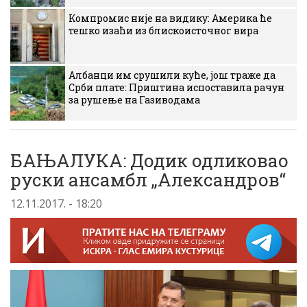
Компромис није на видику: Америка ће
тешко изаћи из блискоисточног вира
Албанци им срушили куће, још траже да
Срби плате: Приштина испоставила рачун
за рушење на Газиводама
БАЊАЛУКА: Додик одликовао
руски ансамбл „Александров“
12.11.2017. - 18:20