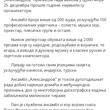
25. децембра прошле године, најавили су
организатори.
Ансамбл броји више од 200 људи, укључујући 150
професионалних умјетника – солисте, мушки хор,
оркестар, плесачке групе и остале.
Њихов репертоар обухвата више од 2.000
пјесама које су народне, родољубиве и војничке, те
игара, а изводе и духовну музику и класике руских и
свјетских композитора.
Пјевају на готово свим језицима свијета,
укључујући кинески, индијски, турски.
Ансамбл „Александров“ је током дугогодишњег
рада добио највиша домаћа и међународна
признања, док су многобројна дискографска издања
забиљежила милионске тираже.
Ово је службени ансамбл и хор војних снага