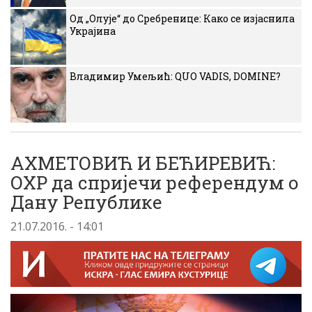
Од „Олује“ до Сребренице: Како се изјаснила
Украјина
Владимир Умељић: QUO VADIS, DOMINE?
АХМЕТОВИЋ И БЕЋИРЕВИЋ:
ОХР да спријечи референдум о
Дану Републике
21.07.2016. - 14:01