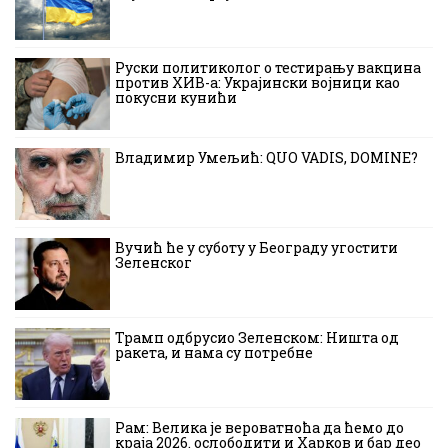
Руски политиколог о тестирању вакцина
против ХИВ-а: Украјински војници као
покусни кунићи
Владимир Умељић: QUO VADIS, DOMINE?
Вучић ће у суботу у Београду угостити
Зеленског
Трамп одбрусио Зеленском: Ништа од
ракета, и нама су потребне
Рам: Велика је вероватноћа да ћемо до
краја 2026. ослободити и Харков и бар део