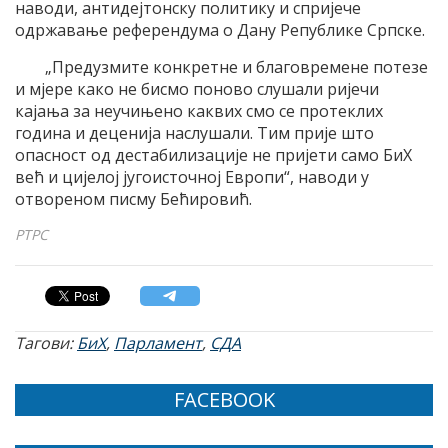
наводи, антидејтонску политику и спријече
одржавање референдума о Дану Републике Српске.
„Предузмите конкретне и благовремене потезе
и мјере како не бисмо поново слушали ријечи
кајања за неучињено каквих смо се протеклих
година и деценија наслушали. Тим прије што
опасност од дестабилизације не пријети само БиХ
већ и цијелој југоисточној Европи“, наводи у
отвореном писму Бећировић.
РТРС
Тагови:
БиХ
,
Парламент
,
СДА
FACEBOOK