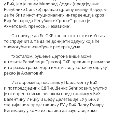
у БиХ, јер је овим Милорад Додик (предсједник
Републике Српске) прешао црвену линију. Вјерујем
да ће бити институционалних интервенција кроз
Вијеће народа Републике Српске“, рекао је
Ахметовић, преносе „Независне“.
Он очекује да ће ОХР као неко ко штити Устав
то спријечити, та да ће донијети одлуку која ће
онемогућити извођење референдума.
“Уосталом, рушење Дејтона више може
штетити Републици Српској. ОХР превише разматра
и то разматрање мора имати своју коначну одлуку“,
рекао је Ахметовић.
Истовремено, посланик у Парламенту БиХ
и потпредсједник СДП-а, Денис Бећировић, упутио
је отворено писмо високом представнику у БиХ
Валентину Инцку и шефу Делегације ЕУ у БиХ и
специјалном представнику ЕУ у БиХ Ларсу Гунару
Вигемарку у коме их позива да зауставе, како