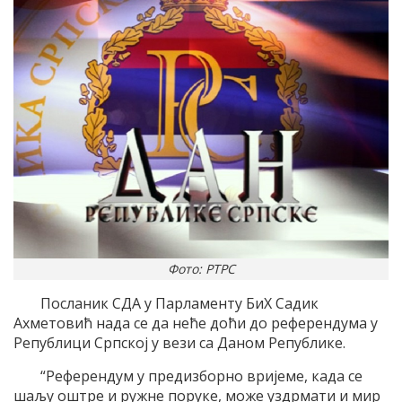
Фото: РТРС
Посланик СДА у Парламенту БиХ Садик
Ахметовић нада се да неће доћи до референдума у
Републици Српској у вези са Даном Републике.
“Референдум у предизборно вријеме, када се
шаљу оштре и ружне поруке, може уздрмати и мир