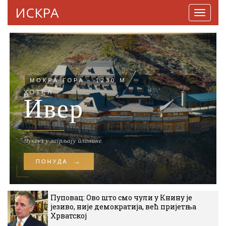
ИСКРА
Навига
Пуповац: Ово што смо чули у Книну је
језиво, није демократија, већ пријетња
Хрватској