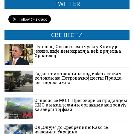
TWITTER
СВЕ ВЕСТИ
Пуповац: Ово што смо чули у Книну је
језиво, није демократија, већ пријетња
Хрватској
Годишњица злочина над избегличком
колоном на Петровачкој цести: Правда
још недостижна
Огласио се МОЛ: Преговори са продавцем
НИС-а и надлежним органима напредују
ка завршној фази
Од „Олује“ до Сребренице: Како се
изјаснила Украјина