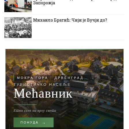
Запорожја
Михаило Братић: Чији је Вучји до?