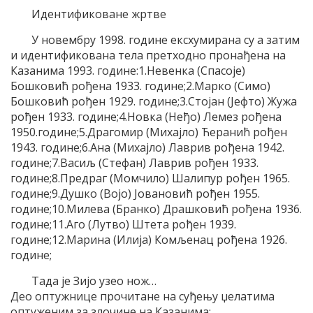
Идентификоване жртве
У новембру 1998. године ексхумирана су а затим
и идентификована тела претходно пронађена на
Казанима 1993. године:1.Невенка (Спасоје)
Бошковић рођена 1933. године;2.Марко (Симо)
Бошковић рођен 1929. године;3.Стојан (Јефто) Жужа
рођен 1933. године;4.Новка (Неђо) Лемез рођена
1950.године;5.Драгомир (Михајло) Ћеранић рођен
1943. године;6.Ана (Михајло) Лаврив рођена 1942.
године;7.Васиљ (Стефан) Лаврив рођен 1933.
године;8.Предраг (Момчило) Шалипур рођен 1965.
године;9.Душко (Војо) Јовановић рођен 1955.
године;10.Милева (Бранко) Драшковић рођена 1936.
године;11.Аго (Лутво) Штета рођен 1939.
године;12.Марина (Илија) Комљенац рођена 1926.
године;
Тада је Зијо узео нож…
Део оптужнице прочитане на суђењу џелатима
оптуженим за злочине на Казанима: