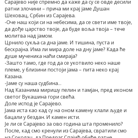
Сарајево није спремно да каже да су се овде десили
ратни злочини – прича ми крај јаме Душан
Шеховац, Србин из Сарајева.
-Оче наш који си на небесима, да се свети име твоје,
да дође царство твоје, да буде воља твоја – тече
молитва над јамом.
Црнило сукља са дна јаме. И тишина, пуста и
бескрајна. Има ли мира доле на дну јаме? Када ће
душе мученика наћи смираја?
-Зашто тамо, где год да се укотвило неко наше
племе, у близини постоји јама – пита неко крај
Казана.
-Јаме су наша судбина…
Над Казанима миришу пелин и тамјан, пред иконом
светог Вукашина гори свећа.
Доле испод је Сарајево.
Јама иста као кад су на оном камену клали људе и
бацали у бездан. И камен исти.
Је ли се Сарајево за ово година шта променило?
После, кад смо кренули из Сарајева, свратили смо
на Соколац, да Предраг Спајић обиђе ратне