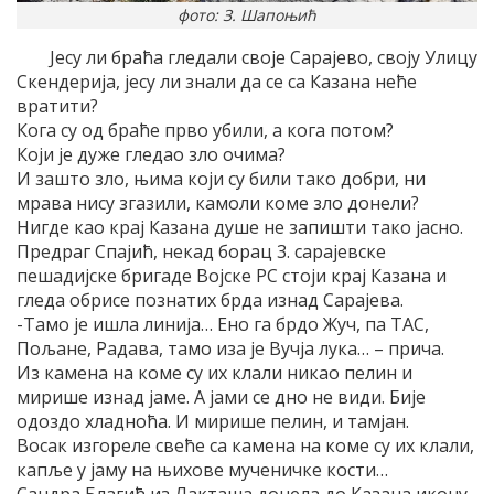
фото: З. Шапоњић
Јесу ли браћа гледали своје Сарајево, своју Улицу
Скендерија, јесу ли знали да се са Казана неће
вратити?
Кога су од браће прво убили, а кога потом?
Који је дуже гледао зло очима?
И зашто зло, њима који су били тако добри, ни
мрава нису згазили, камоли коме зло донели?
Нигде као крај Казана душе не запишти тако јасно.
Предраг Спајић, некад борац 3. сарајевске
пешадијске бригаде Војске РС стоји крај Казана и
гледа обрисе познатих брда изнад Сарајева.
-Тамо је ишла линија… Ено га брдо Жуч, па ТАС,
Пољане, Радава, тамо иза је Вучја лука… – прича.
Из камена на коме су их клали никао пелин и
мирише изнад јаме. А јами се дно не види. Бије
одоздо хладноћа. И мирише пелин, и тамјан.
Восак изгореле свеће са камена на коме су их клали,
капље у јаму на њихове мученичке кости…