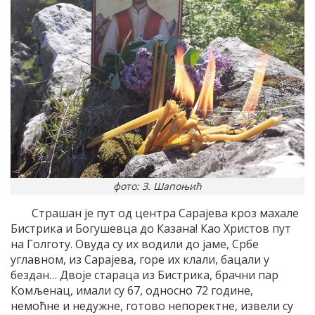
фото: З. Шапоњић
Страшан је пут од центра Сарајева кроз махале
Бистрика и Богушевца до Казана! Као Христов пут
на Голготу. Овуда су их водили до јаме, Србе
углавном, из Сарајева, горе их клали, бацали у
бездан… Двоје стараца из Бистрика, брачни пар
Комљенац, имали су 67, односно 72 године,
немоћне и недужне, готово непоректне, извели су