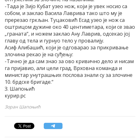
-Тада је Зијо Кубат узео нож, који је увек носио са
собом, и заклао Васила Лаврива тако што му је
пререзао гркљан. Туцаковић Есад узео је нож са
оштрицом дужине око 40 центиметара, који се звао
„граната“, и ножем заклао Ану Лаврив, одсекао јој
главу од тела и гурнуо тело у провалију.
Асиф Алибашић, који је одговарао за прикривање
злочина рекао је на суђењу:
-Тачно је да сам знао за ово кривично дело и нисам
га пријавио, али цели град, Врховна команда и
министар унутрашњих послова знали су за злочине
10. брдске бригаде.“
З. Шапоњић
курир.рс
Зоран Шапоњић