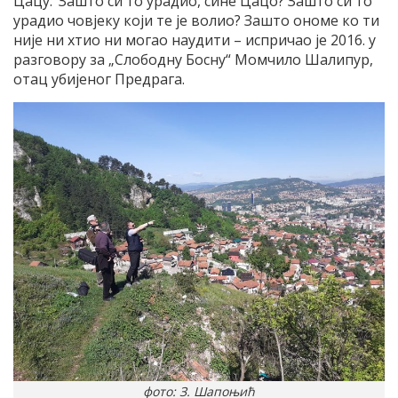
Цацу: ‘Зашто си то урадио, сине Цацо? Зашто си то
урадио човјеку који те је волио? Зашто ономе ко ти
није ни хтио ни могао наудити – испричао је 2016. у
разговору за „Слободну Босну“ Момчило Шалипур,
отац убијеног Предрага.
фото: З. Шапоњић