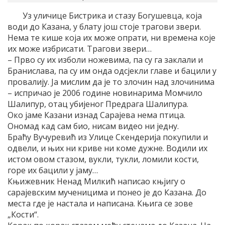
Уз уличице Бистрика и стазу Богушевца, која
води до Казана, у блату још стоје трагови звери.
Нема те кише која их може опрати, ни времена које
их може избрисати. Трагови звери…
– Прво су их изболи ножевима, па су га заклали и
Бранислава, па су им онда одсјекли главе и бацили у
провалију. Ја мислим да је то злочин над злочинима
– испричао је 2006 године новинарима Момчило
Шалипур, отац убијеног Предрага Шалипура.
Око јаме Казани изнад Сарајева нема птица.
Ономад кад сам био, нисам видео ни једну.
Браћу Вучуревић из Улице Скендерија покупили и
одвели, и њих ни криве ни коме дужне. Водили их
истом овом стазом, вукли, тукли, ломили кости,
горе их бацили у јаму…
Књижевник Ненад Милкић написао књјигу о
сарајевским мученицима и понео је до Казана. До
места где је настала и написана. Књига се зове
„Кости“.