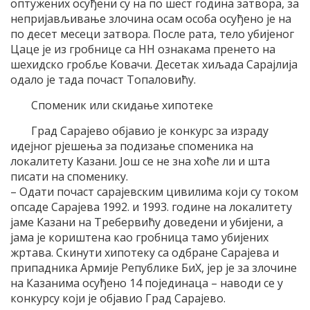
оптужених осуђени су на по шест година затвора, за
непријављивање злочина осам особа осуђено је на
по десет месеци затвора. После рата, тело убијеног
Цаце је из гробнице са НН ознакама пренето на
шехидско гробље Ковачи. Десетак хиљада Сарајлија
одало је тада почаст Топаловићу.
Споменик или скидање хипотеке
Град Сарајево објавио је конкурс за израду
идејног рјешења за подизање споменика на
локалитету Казани. Још се не зна хоће ли и шта
писати на споменику.
– Одати почаст сарајевским цивилима који су током
опсаде Сарајева 1992. и 1993. године на локалитету
јаме Казани на Требервићу доведени и убијени, а
јама је кориштена као гробница тамо убијених
жртава. Скинути хипотеку са одбране Сарајева и
припадника Армије Републике БиХ, јер је за злочине
на Казанима осуђено 14 појединаца – наводи се у
конкурсу који је објавио Град Сарајево.