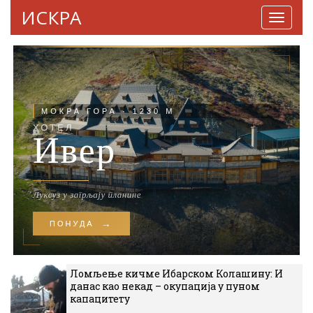
ИСКРА
Навига
Ломљење кичме Ибарском Колашину: И
данас као некад – окупација у пуном
капацитету