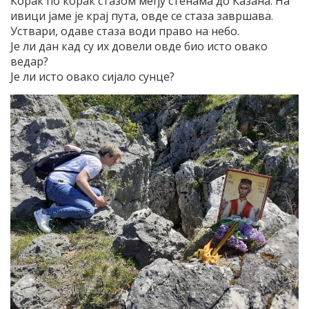
Корак по корак стазом међу стенама до Казана. На
ивици јаме је крај пута, овде се стаза завршава.
Уствари, одаве стаза води право на небо.
Је ли дан кад су их довели овде био исто овако
ведар?
Је ли исто овако сијало сунце?