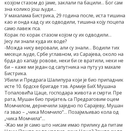
козјом стазом до јаме, заклали па бацили… Бог сам
зна колико још људи…
У махалама Бистрика, 29 година после, иста тишина
као и онда кад су их одводили, тишина коју поцепа
само лавеж пса.
Корак по корак стазом којом су их одводили…
Јесу ли знали куда их воде?
-Можда нису веровали, али су знали… Водили тих
месеци људе, Србе углавном, из Сарајева, около на
брда до капају ровове, неки би се вратили, неки не
би – каже ми један од сапутника на путу уз махале
Бистрика.
Убили и Предрага Шалипура који је био припадник
исте 10. брдске бригаде тзв. Армије БиХ Мушана
Топаловића Цаце, господара живота и смрти. Пре
рата, Мушан био пријатељ са Предраговим оцем
Момчилом, дернечили заједно по Сарајеву, Мушан
га звао – „чика Момчило“… Позајмљивао кола од
„чика Момчила“…
-Жао ми је само што нисам имао прилику да питам