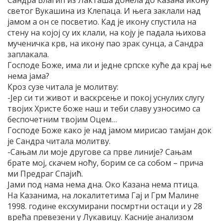
Сандра Благић из Лакташа донела до Казана икону
светог Вукашина из Клепаца. И њега заклали над
јамом а он се посветио. Кад је икону спустила на
стену на којој су их клали, на коју је падала њихова
мученичка крв, на икону пао зрак сунца, а Сандра
заплакала.
Господе Боже, има ли и једне српске куће да крај ње
нема јама?
Кроз сузе читала је молитву:
-Јер си ти живот и васкрсење и покој уснулих слугу
твојих Христе боже наш и теби славу узносимо са
беспочетним твојим Оцем…
Господе Боже како је над јамом мирисао тамјан док
је Сандра читала молитву.
-Сањам ли моје другове са прве линије? Сањам
брате мој, скачем ноћу, борим се са собом – прича
ми Предраг Спајић.
Јами под нама нема дна. Око Казана нема птица.
На Казанима, на локалитетима Гај и Грм Малине
1998. године ексхумирани посмртни остаци и у 28
врећа превезени у Лукавицу. Касније анализом