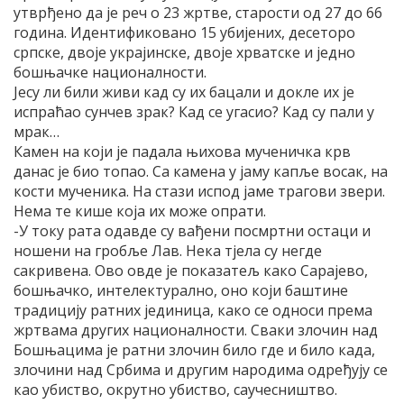
утврђено да је реч о 23 жртве, старости од 27 до 66
година. Идентификовано 15 убијених, десеторо
српске, двоје украјинске, двоје хрватске и једно
бошњачке националности.
Јесу ли били живи кад су их бацали и докле их је
испраћао сунчев зрак? Кад се угасио? Кад су пали у
мрак…
Камен на који је падала њихова мученичка крв
данас је био топао. Са камена у јаму капље восак, на
кости мученика. На стази испод јаме трагови звери.
Нема те кише која их може опрати.
-У току рата одавде су вађени посмртни остаци и
ношени на гробље Лав. Нека тјела су негде
сакривена. Ово овде је показатељ како Сарајево,
бошњачко, интелектурално, оно који баштине
традицију ратних јединица, како се односи према
жртвама других националности. Сваки злочин над
Бошњацима је ратни злочин било где и било када,
злочини над Србима и другим народима одређују се
као убиство, окрутно убиство, саучесништво.