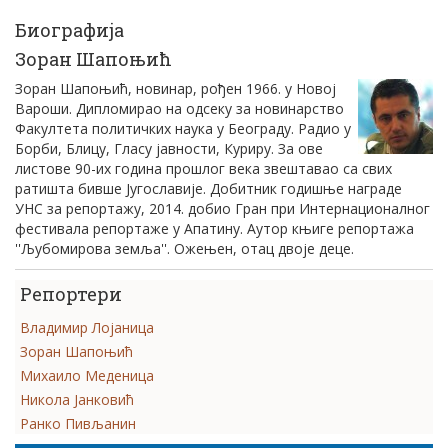
Биографија
Зоран Шапоњић
Зоран Шапоњић, новинар, рођен 1966. у Новој
Вароши. Дипломирао на одсеку за новинарство
Факултета политичких наука у Београду. Радио у
Борби, Блицу, Гласу јавности, Куриру. За ове
листове 90-их година прошлог века звештавао са свих
ратишта бивше Југославије. Добитник годишње награде
УНС за репортажу, 2014. добио Гран при Интернационалног
фестивала репортаже у Апатину. Аутор књиге репортажа
''Љубомирова земља''. Ожењен, отац двоје деце.
Репортери
Владимир Лојаница
Зоран Шапоњић
Михаило Меденица
Никола Јанковић
Ранко Пивљанин