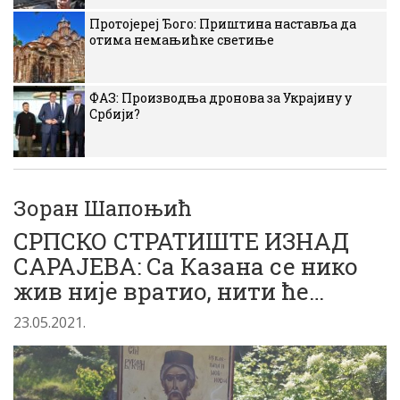
Протојереј Ђого: Приштина наставља да
отима немањићке светиње
ФАЗ: Производња дронова за Украјину у
Србији?
Зоран Шапоњић
СРПСКО СТРАТИШТЕ ИЗНАД
САРАЈЕВА: Са Казана се нико
жив није вратио, нити ће…
23.05.2021.