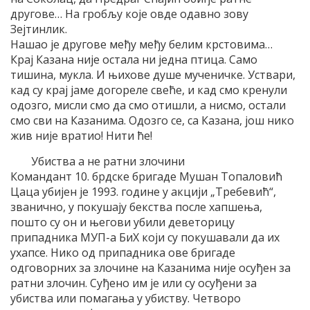
другове… На гробљу које овде одавно зову
Зејтинлик.
Нашао је другове међу међу белим крстовима…
Крај Казана није остала ни једна птица. Само
тишина, мукла. И њихове душе мученичке. Уствари,
кад су крај јаме догореле свеће, и кад смо кренули
одозго, мисли смо да смо отишли, а нисмо, остали
смо сви на Казанима. Одозго се, са Казана, још нико
жив није вратио! Нити ће!
Убиства а не ратни злочини
Командант 10. брдске бригаде Мушан Топаловић
Цаца убијен је 1993. године у акцији „Требевић“,
званично, у покушају бекства после хапшења,
пошто су он и његови убили деветорицу
припадника МУП-а БиХ који су покушавали да их
ухапсе. Нико од припадника ове бригаде
одговорних за злочине на Казанима није осуђен за
ратни злочин. Суђено им је или су осуђени за
убиства или помагања у убиству. Четворо