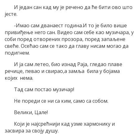
И један сан кад му је речено да ће бити ово што
јесте.
-Имао сам дванаест година.И то је било више
привиђење него сан. Видео сам себе као музичара, у
соби поред отворених прозора, поред запаљене
свеће. Осећао сам се тако да главу нисам могао да
подигнем.
И ја сам летео, био изнад Раја, гледао плаве
речице, певао и свирао,а замља била у бојама
којих нема.
Тад сам постао музичар!
Не пореди се ни са ким, само са собом.
Велики, Цале!
Који је најсрећнији кад узме хармонику и
засвира за своју душу.