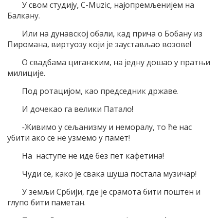
У свом студију, C-Muzic, најопремљенијем на
Балкану.
Или на дунавској обали, кад прича о Бобану из
Пиромана, виртуозу који је заустављао возове!
О свадбама циганским, на једну дошао у пратњи
милиције.
Под ротацијом, као председник државе.
И дочекао га велики Патало!
-Живимо у сељанизму и неморалу, то ће нас
убити ако се не узмемо у памет!
На наступе не иде без пет кафетина!
Чуди се, како је свака шуша постала музичар!
У земљи Србији, где је срамота бити поштен и
глупо бити паметан.