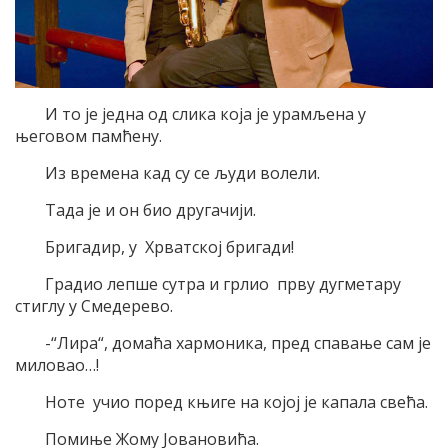
И то је једна од слика која је урамљена у
његовом памћену.
Из времена кад су се људи волели.
Тада је и он био другачији.
Бригадир, у Хрватској бригади!
Градио лепше сутра и грлио прву дугметару
стиглу у Смедерево.
-“Лира“, домаћа хармоника, пред спавање сам је
миловао…!
Ноте учио поред књиге на којој је капала свећа.
Помиње Жому Јовановића.