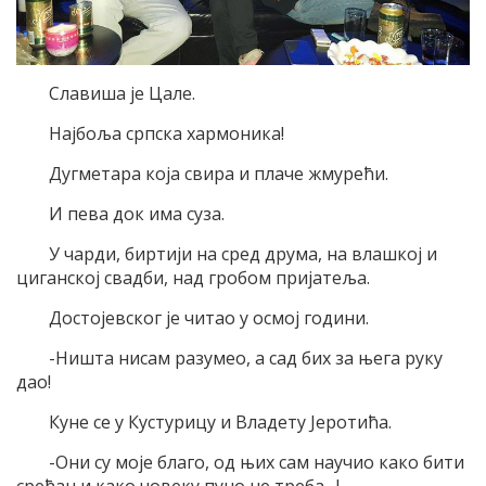
Славиша је Цале.
Најбоља српска хармоника!
Дугметара која свира и плаче жмурећи.
И пева док има суза.
У чарди, биртији на сред друма, на влашкој и
циганској свадби, над гробом пријатеља.
Достојевског је читао у осмој години.
-Ништа нисам разумео, а сад бих за њега руку
дао!
Куне се у Кустурицу и Владету Јеротића.
-Они су моје благо, од њих сам научио како бити
срећан и како човеку пуно не треба…!