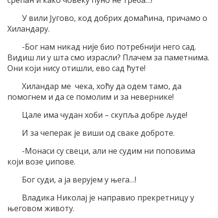
У вили Југово, код добрих домаћина, причамо о
Хиландару.
-Бог нам никад није био потребнији него сад.
Видиш ли у шта смо израсли? Плачем за паметнима.
Они који нису отишли, ево сад ћуте!
Хиландар ме чека, хоћу да одем тамо, да
помогнем и да се помолим и за невернике!
Цале има чудан хоби – скупља добре људе!
И за чеперак је виши од сваке доброте.
-Монаси су свеци, али не судим ни поповима
који возе џипове.
Бог суди, а ја верујем у њега…!
Владика Николај је направио прекретницу у
његовом животу.