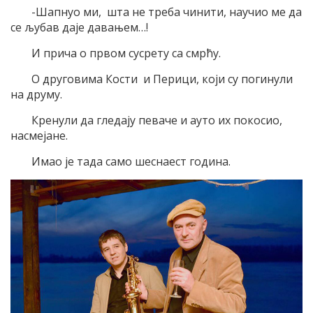
-Шапнуо ми, шта не треба чинити, научио ме да
се љубав даје давањем…!
И прича о првом сусрету са смрћу.
О друговима Кости и Перици, који су погинули
на друму.
Кренули да гледају певаче и ауто их покосио,
насмејане.
Имао је тада само шеснаест година.