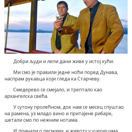
Добри људи и лепи дани живе у истој кући.
Ми смо је правили једне ноћи поред Дунава,
наспрам рукавца који гледа ка Старчеву.
Смедерево се смејало, и трептало као
архангелска свећа.
У сутону пролећном, док нам се месец спуштао
на рамена, уз младо вино и притајене рибаре,
шетали смо по нежним нотама.
И причали о песмама, и животу у уџерицама