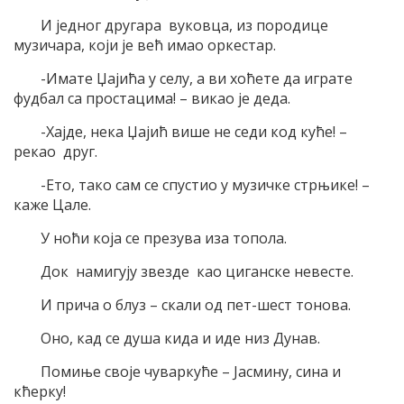
И једног другара вуковца, из породице
музичара, који је већ имао оркестар.
-Имате Џајића у селу, а ви хоћете да играте
фудбал са простацима! – викао је деда.
-Хајде, нека Џајић више не седи код куће! –
рекао друг.
-Ето, тако сам се спустио у музичке стрњике! –
каже Цале.
У ноћи која се презува иза топола.
Док намигују звезде као циганске невесте.
И прича о блуз – скали од пет-шест тонова.
Оно, кад се душа кида и иде низ Дунав.
Помиње своје чуваркуће – Јасмину, сина и
кћерку!