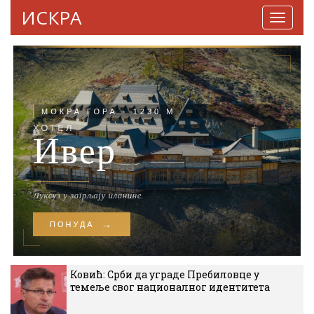
ИСКРА
Навига
Ковић: Срби да уграде Пребиловце у
темеље свог националног идентитета