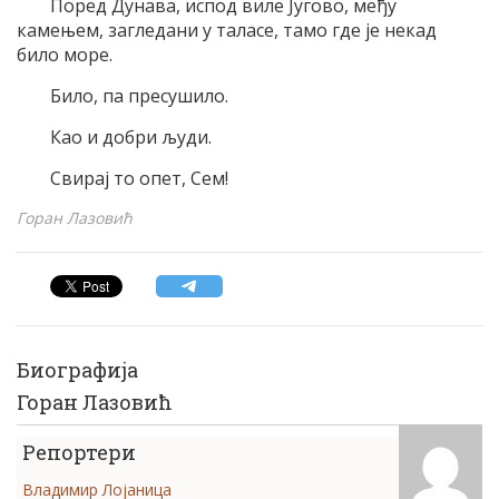
Поред Дунава, испод виле Југово, међу
камењем, загледани у таласе, тамо где је некад
било море.
Било, па пресушило.
Као и добри људи.
Свирај то опет, Сем!
Горан Лазовић
Биографија
Горан Лазовић
Репортери
Владимир Лојаница