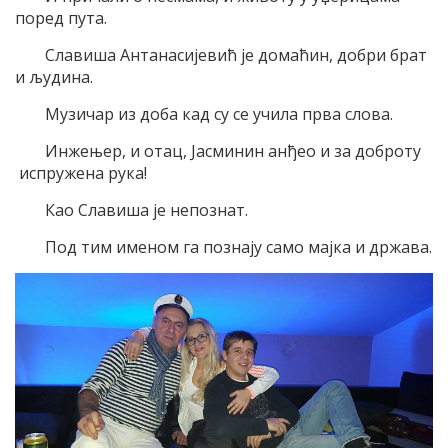
поред пута.
Славиша Антанасијевић је домаћин, добри брат
и људина.
Музичар из доба кад су се учила прва слова.
Инжењер, и отац, Јасминин анђео и за доброту
испружена рука!
Као Славиша је непознат.
Под тим именом га познају само мајка и држава.