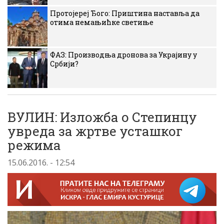
Протојереј Ђого: Приштина наставља да
отима немањићке светиње
ФАЗ: Производња дронова за Украјину у
Србији?
ВУЛИН: Изложба о Степинцу
увреда за жртве усташког
режима
15.06.2016. - 12:54