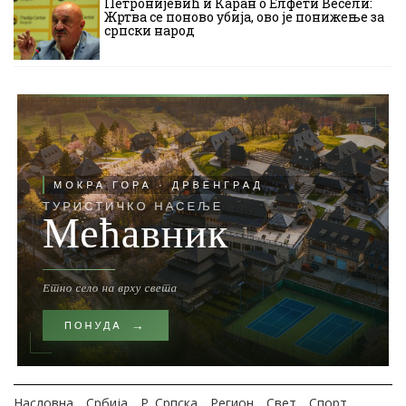
Петронијевић и Каран о Елфети Весели:
Жртва се поново убија, ово је понижење за
српски народ
Насловна
Србија
Р. Српска
Регион
Свет
Спорт