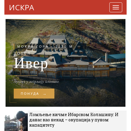
ИСКРА
Навига
Ломљење кичме Ибарском Колашину: И
данас као некад – окупација у пуном
капацитету