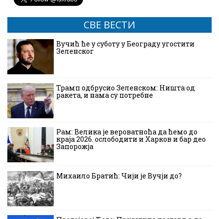
СВЕ ВЕСТИ
Вучић ће у суботу у Београду угостити
Зеленског
Трамп одбрусио Зеленском: Ништа од
ракета, и нама су потребне
Рам: Велика је вероватноћа да ћемо до
краја 2026. ослободити и Харков и бар део
Запорожја
Михаило Братић: Чији је Вучји до?