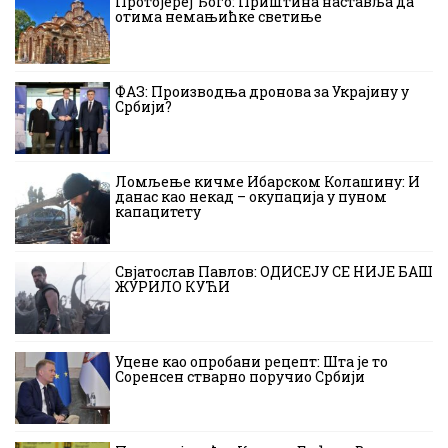
Протојереј Ђого: Приштина наставља да
отима немањићке светиње
ФАЗ: Производња дронова за Украјину у
Србији?
Ломљење кичме Ибарском Колашину: И
данас као некад – окупација у пуном
капацитету
Свјатослав Павлов: ОДИСЕЈУ СЕ НИЈЕ БАШ
ЖУРИЛО КУЋИ
Уцене као опробани рецепт: Шта је то
Соренсен стварно поручио Србији