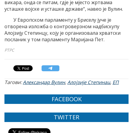
викара, онда се питам, гдје је мјесто жртвама
усташке војске и усташке државе“, навео је Вулин.
У Европском парламенту у Бриселу јуче је
отворена изложба о контроверзном надбискупу
Алојзију Степинцу, коју је организовала хрватски
посланик у том парламенту Маријана Пет.
РТРС
Тагови:
Александар Вулин
,
Алојзије Степинац
,
ЕП
FACEBOOK
TWITTER