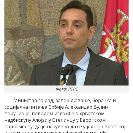
Фото: РТРС
Министар за рад, запошљавање, борачка и
социјална питања Србије Александар Вулин
поручио је, поводом изложбе о хрватском
надбискупу Алојзију Степинцу у Европском
парламенту, да је нечувено да се у једној европској