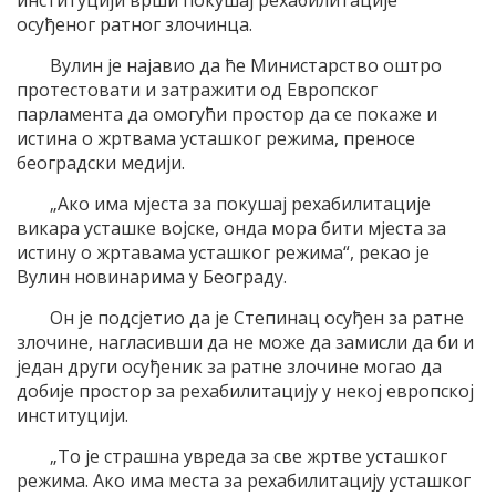
институцији врши покушај рехабилитације
осуђеног ратног злочинца.
Вулин је најавио да ће Министарство оштро
протестовати и затражити од Европског
парламента да омогући простор да се покаже и
истина о жртвама усташког режима, преносе
београдски медији.
„Ако има мјеста за покушај рехабилитације
викара усташке војске, онда мора бити мјеста за
истину о жртавама усташког режима“, рекао је
Вулин новинарима у Београду.
Он је подсјетио да је Степинац осуђен за ратне
злочине, нагласивши да не може да замисли да би и
један други осуђеник за ратне злочине могао да
добије простор за рехабилитацију у некој европској
институцији.
„То је страшна увреда за све жртве усташког
режима. Ако има места за рехабилитацију усташког