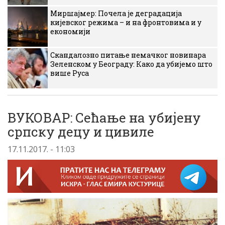
Миршајмер: Почела је деградација
кијевског режима – и на фронтовима и у
економији
Скандалозно питање немачког новинара
Зеленском у Београду: Како да убијемо што
више Руса
ВУКОВАР: Сећање на убијену
српску децу и цивиле
17.11.2017. - 11:03