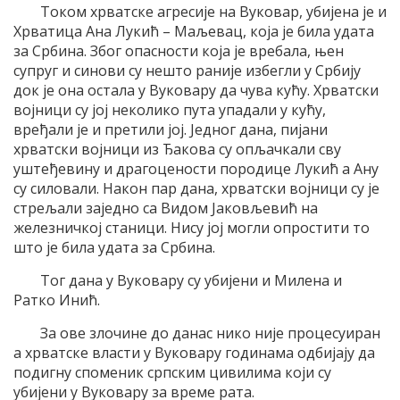
Током хрватске агресије на Вуковар, убијена је и
Хрватица Ана Лукић – Маљевац, која је била удата
за Србина. Због опасности која је вребала, њен
супруг и синови су нешто раније избегли у Србију
док је она остала у Вуковару да чува кућу. Хрватски
војници су јој неколико пута упадали у кућу,
вређали је и претили јој. Једног дана, пијани
хрватски војници из Ђакова су опљачкали сву
уштеђевину и драгоцености породице Лукић а Ану
су силовали. Након пар дана, хрватски војници су је
стрељали заједно са Видом Јаковљевић на
железничкој станици. Нису јој могли опростити то
што је била удата за Србина.
Тог дана у Вуковару су убијени и Милена и
Ратко Инић.
За ове злочине до данас нико није процесуиран
а хрватске власти у Вуковару годинама одбијају да
подигну споменик српским цивилима који су
убијени у Вуковару за време рата.