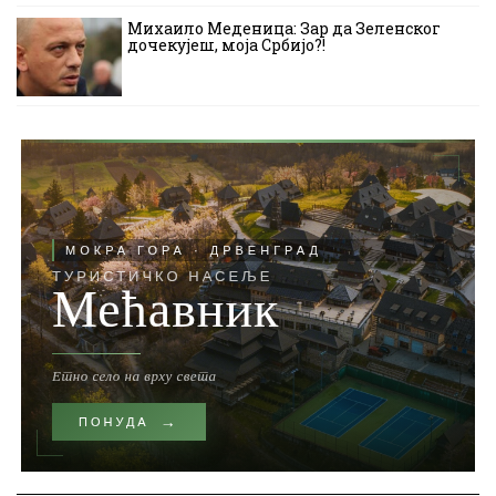
Михаило Меденица: Зар да Зеленског
дочекујеш, моја Србијо?!