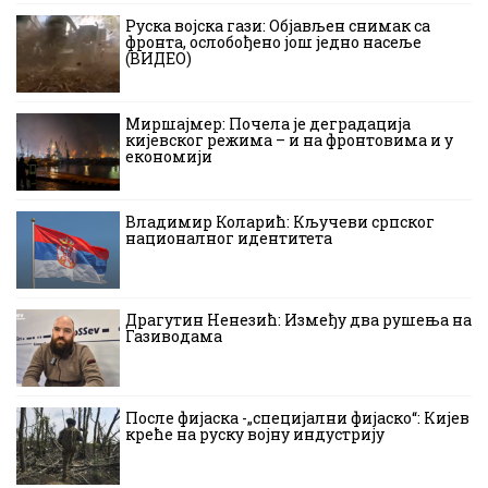
Руска војска гази: Објављен снимак са
фронта, ослобођено још једно насеље
(ВИДЕО)
Миршајмер: Почела је деградација
кијевског режима – и на фронтовима и у
економији
Владимир Коларић: Кључеви српског
националног идентитета
Драгутин Ненезић: Између два рушења на
Газиводама
После фијаска -„специјални фијаско“: Кијев
креће на руску војну индустрију