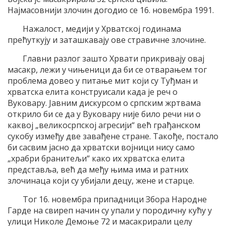
Најмасовнији злочин догодио се 16. новембра 1991.
Нажалост, медији у Хрватској годинама
прећуткују и заташкавају ове стравичне злочине.
Главни разлог зашто Хрвати прикривају овај
масакр, лежи у чињеници да би се отварањем тог
проблема довео у питање мит који су Туђман и
хрватска елита конструисали када је реч о
Вуковару. Јавним дискурсом о српским жртвама
открило би се да у Вуковару није било речи ни о
каквој „великосрпској агресији“ већ грађанском
сукобу између две завађене стране. Такође, постало
би сасвим јасно да хрватски војници нису само
„храбри бранитељи“ како их хрватска елита
представља, већ да међу њима има и ратних
злочинаца који су убијали децу, жене и старце.
Тог 16. новембра припадници Збора Народне
Гарде на свиреп начин су упали у породичну кућу у
улици Николе Демоње 72 и масакрирали целу