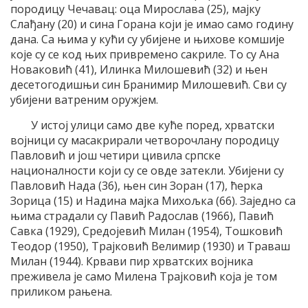
породицу Чечавац: оца Мирослава (25), мајку
Слађану (20) и сина Горана који је имао само годину
дана. Са њима у кући су убијене и њихове комшије
које су се код њих привремено сакриле. То су Ана
Новаковић (41), Илинка Милошевић (32) и њен
десетогодишњи син Бранимир Милошевић. Сви су
убијени ватреним оружјем.
У истој улици само две куће поред, хрватски
војници су масакрирали четворочлану породицу
Павловић и још четири цивила српске
националности који су се овде затекли. Убијени су
Павловић Нада (36), њен син Зоран (17), ћерка
Зорица (15) и Надина мајка Михољка (66). Заједно са
њима страдали су Павић Радослав (1966), Павић
Савка (1929), Средојевић Милан (1954), Тошковић
Теодор (1950), Трајковић Велимир (1930) и Траваш
Милан (1944). Крвави пир хрватских војника
преживела је само Милена Трајковић која је том
приликом рањена.