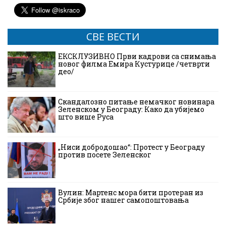
СВЕ ВЕСТИ
ЕКСКЛУЗИВНО Први кадрови са снимања
новог филма Емира Кустурице /четврти
део/
Скандалозно питање немачког новинара
Зеленском у Београду: Како да убијемо
што више Руса
„Ниси добродошао“: Протест у Београду
против посете Зеленског
Вулин: Мартенс мора бити протеран из
Србије због нашег самопоштовања