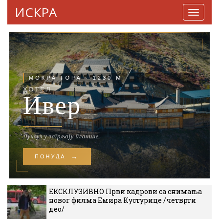
ИСКРА
Навига
ЕКСКЛУЗИВНО Први кадрови са снимања
новог филма Емира Кустурице /четврти
део/