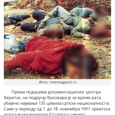
Фото: intermagazin.rs
Према подацима документационог центра
Веритас, на подручју Вуковара је за време рата
убијено најмање 135 цивила српске националности.
Само у периоду од 1. до 18. новембра 1991. хрватска
војска је масакрирала 52 српска цивила.