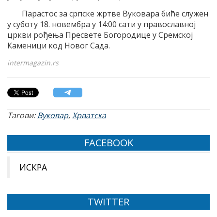
Парастос за српске жртве Вуковара биће служен
у суботу 18. новембра у 14:00 сати у православној
цркви рођења Пресвете Богородице у Сремској
Каменици код Новог Сада.
intermagazin.rs
Тагови:
Вуковар
,
Хрватска
FACEBOOK
ИСКРА
TWITTER