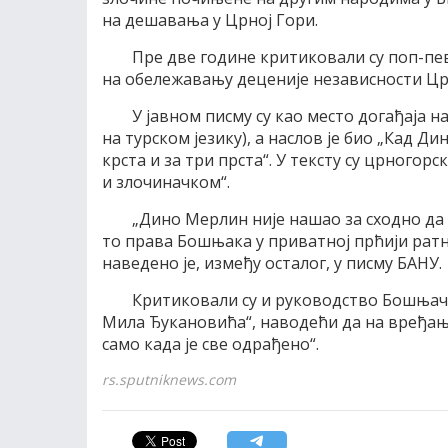
на дешавања у Црној Гори.
Пре две године критиковали су поп-пе
на обележавању деценије независности Цр
У јавном писму су као место догађаја 
на турском језику), а наслов је био „Кад 
крста и за три прста“. У тексту су црногор
и злочиначком“.
„Дино Мерлин није нашао за сходно да 
то права Бошњака у приватној прћији рат
наведено је, између осталог, у писму БАНУ.
Критиковали су и руководство Бошњачк
Мила Ђукановића“, наводећи да на вређање
само када је све одрађено“.
rs.sputniknews.com