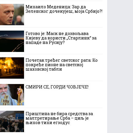
Михаило Меденица: Зар да
Зеленског дочекујеш, моја Србијо?!
Готово је: Маск не дозвољава
Кијеву да користи „Старлинк“ за
нападе на Русију?
Почетак трећег светског рата: Ко
покреће пионе на светској
шаховској табли
СМИРИ СЕ, ГОРДИ ЧОВЈЕЧЕ!
Приштина не бира средства за
малтретирање Срба – циљ је
њихов тихи егзодус