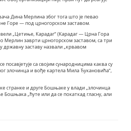
вача Дина Мерлина због тога што је певао
не Горе — под црногорском заставом.
навели „Цетиње, Карадаг“ (Карадаг — Црна Гора
Дино Мерлин заврти црногорском заставом, са три
ску државну заставу назвали „крвавом
се посавјетује са својим сународницима каква су
ног злочинца и вође картела Мила Ђукановића“,
е странке и друге Бошњаке у влади „злочинца
 Бошњака „ћуте или да се покаткад гласну, али