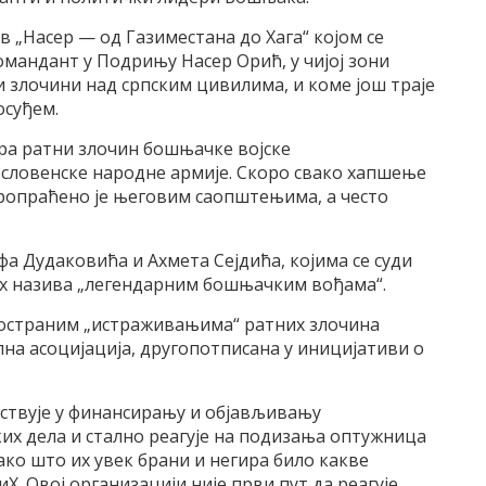
в „Насер — од Газиместана до Хага“ којом се
мандант у Подрињу Насер Орић, у чијој зони
и злочини над српским цивилима, и коме још траје
осуђем.
ира ратни злочин бошњачке војске
ословенске народне армије. Скоро свако хапшење
ропраћено је његовим саопштењима, а често
фа Дудаковића и Ахмета Сејдића, којима се суди
 их назива „легендарним бошњачким вођама“.
остраним „истраживањима“ ратних злочина
на асоцијација, другопотписана у иницијативи о
ествује у финансирању и објављивању
их дела и стално реагује на подизања оптужница
ко што их увек брани и негира било какве
. Овој организацији није први пут да реагује