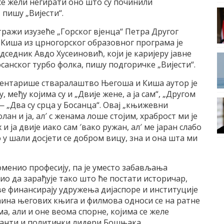
се жели негирати оно што су починили
пишу „Вијести“.
ражи изузеће „Горског вјенца“ Петра Другог
Киша из црногорског образовног програма је
дседник Авдо Хусеиновић, који је каријеру јавне
санског турбо фолка, пишу подгоричке „Вијести“.
коментарише стваралаштво Његоша и Киша аутор је
у, међу којима су и „Двије жене, а ја сам“, „Другом
— „Два су срца у Босанца“. Овај „књижевни
лан и ја, ал′ с женама лоше стојим, храброст ми је
 и ја двије иако сам ′вако ружан, ал′ ме јаран слабо
ко у шали досјети се добром вицу, зна и она шта ми
оменио професију, па је уместо забављања
ио да зарађује тако што ће постати историчар,
ве финансирају удружења дијаспоре и институције
ећина његових књига и филмова односи се на ратне
а, али и оне веома спорне, којима се желе
данти и политички лидери Бошњака.