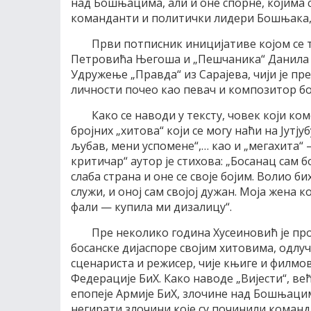
над Бошњацима, али и оне спорне, којима 
команданти и политички лидери Бошњака, 
Први потписник иницијативе којом се т
Петровића Његоша и „Пешчаника“ Данила 
Удружење „Правда“ из Сарајева, чији је пре
личности почео као певач и композитор бо
Како се наводи у тексту, човек који 
бројних „хитова“ који се могу наћи на Јутјуб
љубав, мени успомене“,… као и „мегахита“ 
критичар“ аутор је стихова: „Босанац сам бо
слаба страна и оне се своје бојим. Волио бих
служи, и оној сам својој дужан. Моја жена 
фали — купила ми дизалицу“.
Пре неколико година Хусеиновић је пр
босанске дијаспоре својим хитовима, одлуч
сценариста и режисер, чије књиге и филмо
Федерације БиХ. Како наводе „Вијести“, в
епопеје Армије БиХ, злочине над Бошњацим
негирати злочини које су починили коман