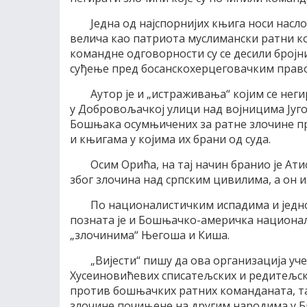
Једна од најспорнијих књига носи насло
велича као патриота муслимански ратни ко
командне одговорности су се десили бројн
суђење пред босанскохерцеговачким прав
Аутор је и „истраживања“ којим се нег
у Добровољачкој улици над војницима Југ
Бошњака осумњичених за ратне злочине п
и књигама у којима их брани од суда.
Осим Орића, на тај начин бранио је Ати
због злочина над српским цивилима, а он
По националистичким испадима и једн
позната је и Бошњачко-америчка национал
„злочинима“ Његоша и Киша.
„Вијести“ пишу да ова организација уч
Хусеиновићевих списатељских и редитељск
против бошњачких ратних команданата, та
злочине почињене на другим народима у БиХ