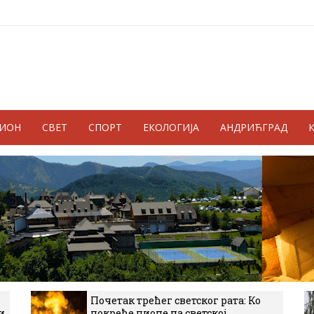
ГИОН
СВЕТ
СПОРТ
ЕКОЛОГИЈА
АНДРИЋГРАД
Почетак трећег светског рата: Ко
и
покреће пионе на светској