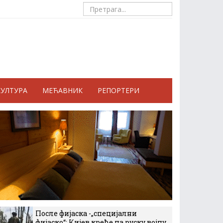
КУЛТУРА
МЕЋАВНИК
РЕПОРТЕРИ
После фијаска -„специјални
фијаско“: Кијев креће на руску војну