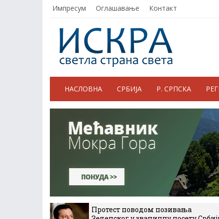
Импресум
Оглашавање
Контакт
НАСЛОВНА
СРБИЈА
Р. СРПСКА
РЕ
Протест поводом позивања
Зеленског у званичну посету Србиј