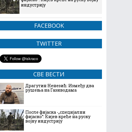
индустрију
FACEBOOK
TWITTER
СВЕ ВЕСТИ
Драгутин Ненезић: Између два
рушења на Газиводама
После фијаска -„специјални
фијаско“: Кијев креће на руску
војну индустрију