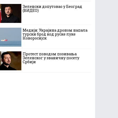
Зеленски допутовао у Београд
(ВИДЕО)
Медији: Украјина дроном напала
турски брод код руске луке
Новоросијск
Протест поводом позивања
Зеленског у званичну посету
Србији