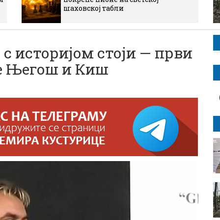
шаховској табли
 с историјом стоји — први
не Његош и Киш