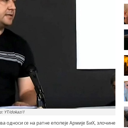
о: YT/dokazi1
а односи се на ратне епопеје Армије БиХ, злочине