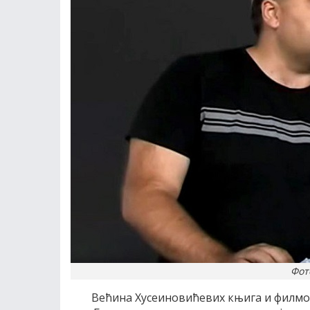
Фот
Већина Хусеиновићевих књига и филмов