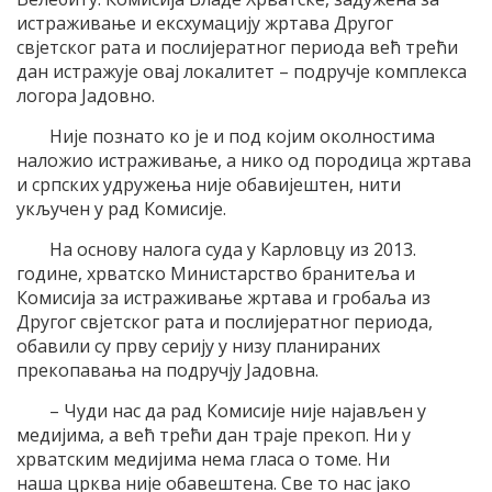
истраживање и ексхумацију жртава Другог
свјетског рата и послијератног периода већ трећи
дан истражује овај локалитет – подручје комплекса
логора Јадовно.
Није познато ко је и под којим околностима
наложио истраживање, а нико од породица жртава
и српских удружења није обавијештен, нити
укључен у рад Комисије.
На основу налога суда у Карловцу из 2013.
године, хрватско Министарство бранитеља и
Комисија за истраживање жртава и гробаља из
Другог свјетског рата и послијератног периода,
обавили су прву серију у низу планираних
прекопавања на подручју Јадовна.
– Чуди нас да рад Комисије није најављен у
медијима, а већ трећи дан траје прекоп. Ни у
хрватским медијима нема гласа о томе. Ни
наша црква није обавештена. Све то нас јако