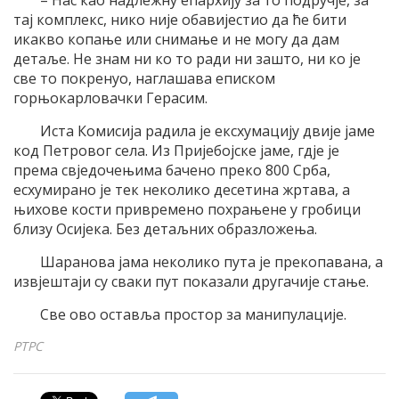
– Нас као надлежну епархију за то подручје, за
тај комплекс, нико није обавијестио да ће бити
икакво копање или снимање и не могу да дам
детаље. Не знам ни ко то ради ни зашто, ни ко је
све то покренуо, наглашава еписком
горњокарловачки Герасим.
Иста Комисија радила је ексхумацију двије јаме
код Петровог села. Из Пријебојске јаме, гдје је
према свједочењима бачено преко 800 Срба,
есхумирано је тек неколико десетина жртава, а
њихове кости привремено похрањене у гробици
близу Осијека. Без детаљних образложења.
Шаранова јама неколико пута је прекопавана, а
извјештаји су сваки пут показали другачије стање.
Све ово оставља простор за манипулације.
РТРС