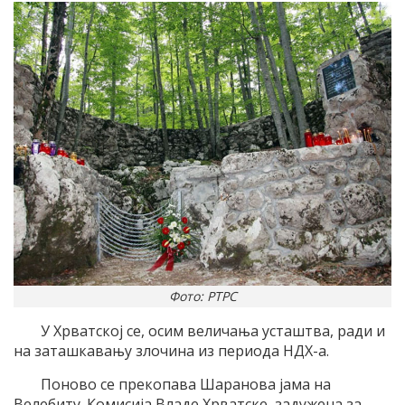
Фото: РТРС
У Хрватској се, осим величања усташтва, ради и
на заташкавању злочина из периода НДХ-а.
Поново се прекопава Шаранова јама на
Велебиту. Комисија Владе Хрватске, задужена за