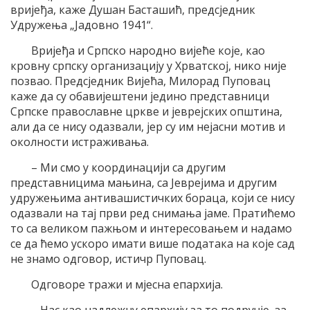
вријеђа, каже Душан Басташић, предсједник
Удружења „Јадовно 1941“.
Вријеђа и Српско народно вијеће које, као
кровну српску организацију у Хрватској, нико није
позвао. Предсједник Вијећа, Милорад Пуповац
каже да су обавијештени једино представници
Српске православне цркве и јеврејских општина,
али да се нису одазвали, јер су им нејасни мотив и
околности истраживања.
– Ми смо у координацији са другим
представницима мањина, са Јеврејима и другим
удружењима антивашистичких бораца, који се нису
одазвали на тај први ред снимања јаме. Пратићемо
то са великом пажњом и интересовањем и надамо
се да ћемо ускоро имати више података на које сад
не знамо одговор, истичр Пуповац.
Одговоре тражи и мјесна епархија.