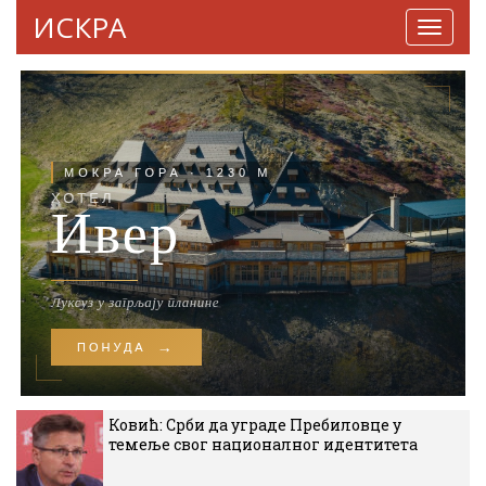
ИСКРА
Навига
Ковић: Срби да уграде Пребиловце у
темеље свог националног идентитета