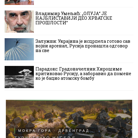
Владимир Умељић: „ОЛУЈА“ ЈЕ
НАЈБЛИСТАВИЈИ ДЕО ХРВАТСКЕ
ПРОШЛОСТИ“
Залужни: Украјина је исцрпела готово сав
војни арсенал, Русија пронашла одговор
на све
Парадокс: Градоначелник Хирошиме
критиковао Русију, а заборавио да помене
ко је бацио атомску бомбу