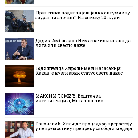
Приштина подигла још једну оптужницу
за „ратни злочин“: На списку 20 људи
Додик: Амбасадор Немачке или не зна да
чита или свесно лаже
Годишњица Хирошиме и Нагасакија:
Какав је нуклеарни статус света данас
МАКСИМ ТОМИЋ: Вештачка
интелигенција, Мегалополис
Ракочевић: Хиљаде процедура прерастају
у непремостиву препреку слободи медија