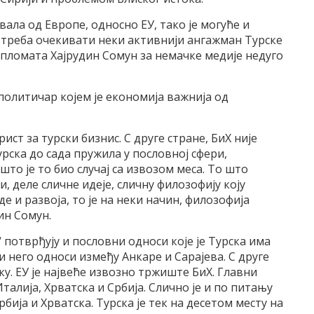
ала од Европе, односно ЕУ, тако је могуће и
 треба очекивати неки активнији ангажман Турске
ипломата Хајрудин Сомун за немачке медије недуго
 политичар којем је економија важнија од
ист за турски бизнис. С друге стране, БиХ није
Турска до сада пружила у пословној сфери,
то је то био случај са извозом меса. То што
и, деле сличне идеје, сличну филозофију коју
е и развоја, то је на неки начин, филозофија
ин Сомун.
 потврђују и пословни односи које је Турска има
чи него односи између Анкаре и Сарајева. С друге
ику. ЕУ је највеће извозно тржиште БиХ. Главни
талија, Хрватска и Србија. Слично је и по питању
бија и Хрватска. Турска је тек на десетом месту на