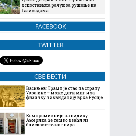
испоставила рачун за рушење на
Газиводама
FACEBOOK
TWITTER
СВЕ ВЕСТИ
Васиљев: Трамп је стао на страну
Украјине – може дати миг и за
физичку ликвидацију врха Русије
Компромис није на видику:
Америка ће тешко изаћи из
блискоисточног вира