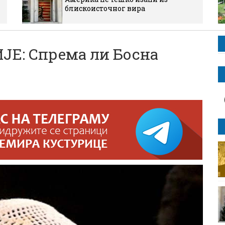
блискоисточног вира
ЈЕ: Спрема ли Босна