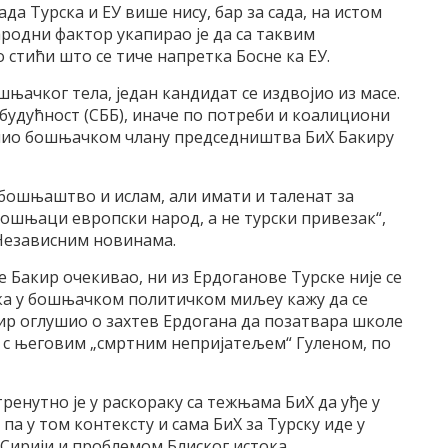
ада Турска и ЕУ више нису, бар за сада, на истом
родни фактор укапирао је да са таквим
стићи што се тиче напретка Босне ка ЕУ.
њачког тела, један кандидат се издвојио из масе.
будућност (СББ), иначе по потреби и коалициони
учио бошњачком члану председништва БиХ Бакиру
и бошњаштво и ислам, али имати и таленат за
ошњаци европски народ, а не турски привезак“,
 Независним новинама.
је Бакир очекивао, ни из Ердоганове Турске није се
ика у бошњачком политичком миљеу кажу да се
кир оглушио о захтев Ердогана да позатвара школе
е с његовим „смртним непријатељем“ Гуленом, по
ренутно је у раскораку са тежњама БиХ да уђе у
, па у том контексту и сама БиХ за Турску иде у
у Сирији и проблемом Блиског истока.