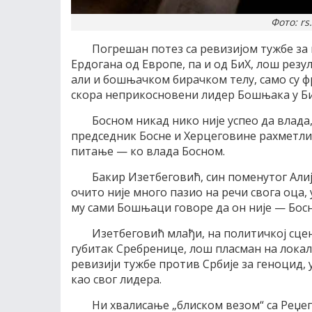
Фото: rs
Погрешан потез са ревизијом тужбе за
Ердогана од Европе, па и од БиХ, лош резу
али и бошњачком бирачком телу, само су фр
скора неприкосновени лидер Бошњака у Би
Босном никад нико није успео да влада,
председник Босне и Херцеговине рахметли
питање — ко влада Босном.
Бакир Изетбеговић, син поменутог Алиј
очито није много пазио на речи свога оца, 
му сами Бошњаци говоре да он није — Босн
Изетбеговић млађи, на политичкој сцен
губитак Сребренице, лош пласман на локал
ревизији тужбе против Србије за геноцид,
као свог лидера.
Ни хвалисање „блиском везом“ са Реџе