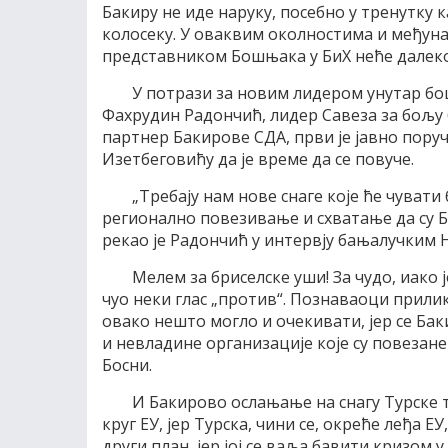
Бакиру не иде наруку, посебно у тренутку к
колосеку. У оваквим околностима и међуна
представником Бошњака у БиХ неће далеко 
У потрази за новим лидером унутар бош
Фахрудин Радончић, лидер Савеза за бољу 
партнер Бакирове СДА, први је јавно пор
Изетбеговићу да је време да се повуче.
„Требају нам нове снаге које ће чуват
регионално повезивање и схватање да су Б
рекао је Радончић у интервју бањалучким
Мелем за бриселске уши! За чудо, иако 
чуо неки глас „против“. Познаваоци прил
овако нешто могло и очекивати, јер се Ба
и невладине организације које су повезан
Босни.
И Бакирово ослањање на снагу Турске т
круг ЕУ, јер Турска, чини се, окреће леђа ЕУ
други план, јер јој се ваља бавити кризом 