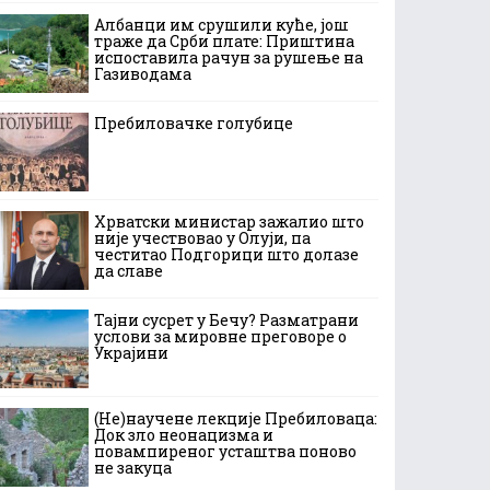
Албанци им срушили куће, још
траже да Срби плате: Приштина
испоставила рачун за рушење на
Газиводама
Пребиловачке голубице
Хрватски министар зажалио што
није учествовао у Олуји, па
честитао Подгорици што долазе
да славе
Тајни сусрет у Бечу? Разматрани
услови за мировне преговоре о
Украјини
(Не)научене лекције Пребиловаца:
Док зло неонацизма и
повампиреног усташтва поново
не закуца