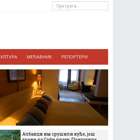
КУЛТУРА
МЕЋАВНИК
РЕПОРТЕРИ
Албанци им срушили куће, још
траже да Срби плате: Приштина