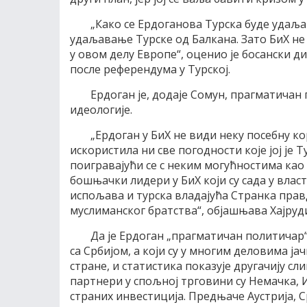
„Како се Ердоганова Турска буде удаљав
удаљавање Турске од Балкана. Зато БиХ не
у овом делу Европе“, оценио је босански д
после референдума у Турској.
Ердоган је, додаје Сомун, прагматичан
идеологије.
„Ердоган у БиХ не види неку посебну кор
искористила ни све погодности које јој је 
поигравајући се с неким могућностима као ш
бошњачки лидери у БиХ који су сада у власт
испољава и турска владајућа Странка правд
муслиманског братства“, објашњава Хајруд
Да је Ердоган „прагматичан политичар“
са Србијом, а који су у многим деловима ја
стране, и статистика показује другачију сл
партнери у спољној трговини су Немачка, И
страних инвестиција. Предњаче Аустрија, Ср