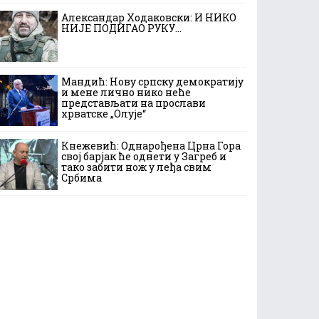
Александар Ходаковски: И НИКО
НИЈЕ ПОДИГАО РУКУ…
Мандић: Нову српску демократију
и мене лично нико неће
представљати на прослави
хрватске „Олује“
Кнежевић: Однарођена Црна Гора
свој барјак ће однети у Загреб и
тако забити нож у леђа свим
Србима