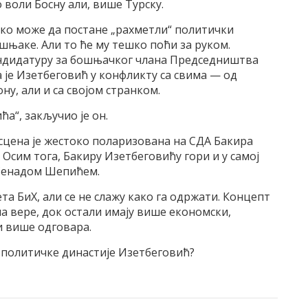
о воли Босну али, више Турску.
лако може да постане „рахметли“ политички
ошњаке. Али то ће му тешко поћи за руком.
 кандидатуру за бошњачког члана Председништва
 је Изетбеговић у конфликту са свима — од
у, али и са својом странком.
а“, закључио је он.
 сцена је жестоко поларизована на СДА Бакира
Осим тога, Бакиру Изетбеговићу гори и у самој
а Сенадом Шепићем.
а БиХ, али се не слажу како га одржати. Концепт
а вере, док остали имају више економски,
и више одговара.
ке политичке династије Изетбеговић?