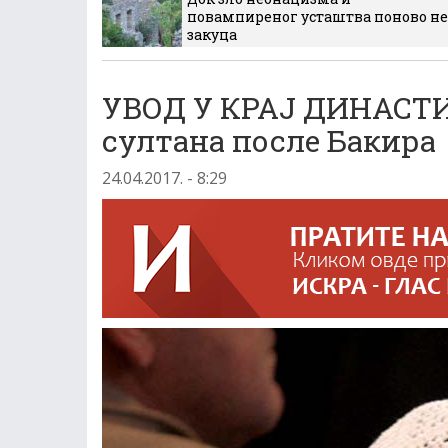
повампиреног усташтва поново не
закуца
УВОД У КРАЈ ДИНАСТИ
султана после Бакира
24.04.2017. - 8:29