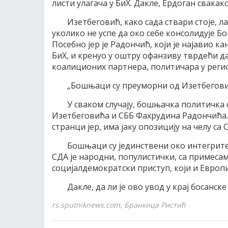
листи улагача у БиХ. Дакле, Ердоган свакак
Изетбеговић, како сада ствари стоје, 
уколико не успе да око себе консолидује Б
Посебно јер је Радончић, који је најавио
БиХ, и кренуо у оштру офанзиву тврдећи да
коалиционих партнера, политичара у регион
„Бошњаци су преуморни од Изетбеговић
У сваком случају, бошњачка политичка
Изетбеговића и СББ Фахрудина Радончића. 
странци јер, има јаку опозицију на челу с
Бошњаци су јединствени око интегритет
СДА је народни, популистички, са примесам
социјалдемократски приступ, који и Европ
Дакле, да ли је ово увод у крај босанс
rs.sputniknews.com, Бранкица Ристић