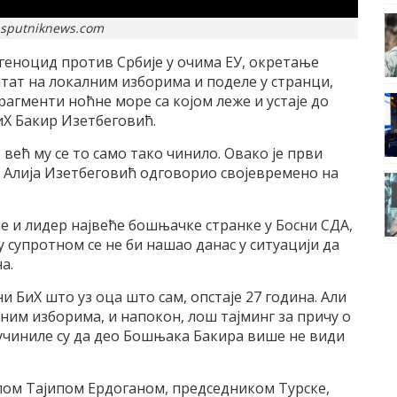
.sputniknews.com
 геноцид против Србије у очима ЕУ, окретање
лтат на локалним изборима и поделе у странци,
агменти ноћне море са којом леже и устаје до
Х Бакир Изетбеговић.
 већ му се то само тако чинило. Овако је први
 Алија Изетбеговић одговорио својевремено на
е и лидер највеће бошњачке странке у Босни СДА,
у супротном се не би нашао данас у ситуацији да
а.
и БиХ што уз оца што сам, опстаје 27 година. Али
ним изборима, и напокон, лош тајминг за причу о
 учиниле су да део Бошњака Бакира више не види
пом Тајипом Ердоганом, председником Турске,