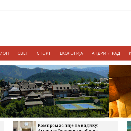
ГИОН
СВЕТ
СПОРТ
ЕКОЛОГИЈА
АНДРИЋГРАД
Компромис није на видику:
Америка ће тешко изаћи из