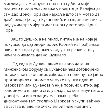
мислим да сам испунио оно што су били моји
планови и моја очекивања у политици. Верујем да
сам дао Црној Гори све најбоље што сам могао да
дам“, рекао је тада Ђукановић, иначе, званичник са
најдужим премијерским стажом у историји Црне
Горе.
Зашто Душко, а не Мило, питање је на које је
покушао да одговори Борис Раонић из Грађанске
алијансе, који ту промену виду као реализацију
нечега о чему се давно шушкало.
„Од када је Душан Јањић изјавио да је на
Минхенском форуму са Ђукановићем договорено
повлачење након ових избора, по први пут се јавно
проговорило о ономе о чему се шушка одавно.
Марковић или Ђукановић није посебно битно, јер
говоримо о влади и стилу владања континуитета, а
у овој фази интеграцијама, нама треба
дисконтинуитет. Уколико Марковић скупи већину
за састав владе, не очекујем битније новине у