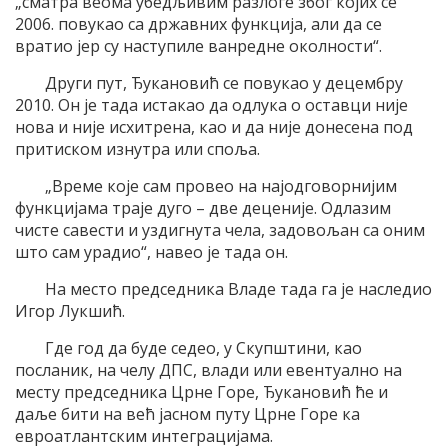
„сматра веома убедљивим разлоге због којих се
2006. повукао са државних функција, али да се
вратио јер су наступиле ванредне околности“.
Други пут, Ђукановић се повукао у децембру
2010. Он је тада истакао да одлука о оставци није
нова и није исхитрена, као и да није донесена под
притиском изнутра или споља.
„Време које сам провео на најодговорнијим
функцијама траје дуго – две деценије. Одлазим
чисте савести и уздигнута чела, задовољан са оним
што сам урадио“, навео је тада он.
На место председника Владе тада га је наследио
Игор Лукшић.
Где год да буде седео, у Скупштини, као
посланик, на челу ДПС, влади или евентуално на
месту председника Црне Горе, Ђукановић ће и
даље бити на већ јасном путу Црне Горе ка
евроатлантским интеграцијама.