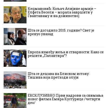
Кецмановић: Кољач Алијине армије –
Елфета Весели – морала завршити у
Гвантанаму и на доживотној
Шта се догодило 2015. године? Свет је
кренуо уназад
Европа између жеља и стварности: Како се
решити „Палантира“?
Шта се дешава на Блиском истоку:
Тишина која претходи олуји
ЕКСКЛУЗИВНО Први кадрови са снимања
новог филма Емира Кустурице /четврти
део/