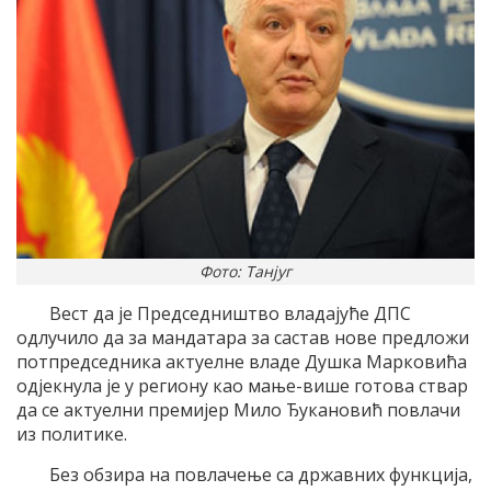
Фото: Танјуг
Вест да је Председништво владајуће ДПС
одлучило да за мандатара за састав нове предложи
потпредседника актуелне владе Душка Марковића
одјекнула је у региону као мање-више готова ствар
да се актуелни премијер Мило Ђукановић повлачи
из политике.
Без обзира на повлачење са државних функција,