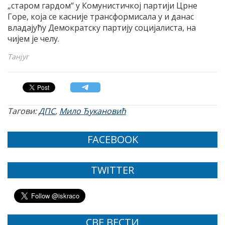
„старом гардом“ у Комунистичкој партији Црне
Горе, која се касније трансформисала у и данас
владајућу Демократску партију социјалиста, на
чијем је челу.
Taнјуг
Тагови:
ДПС
,
Мило Ђукановић
FACEBOOK
TWITTER
СВЕ ВЕСТИ