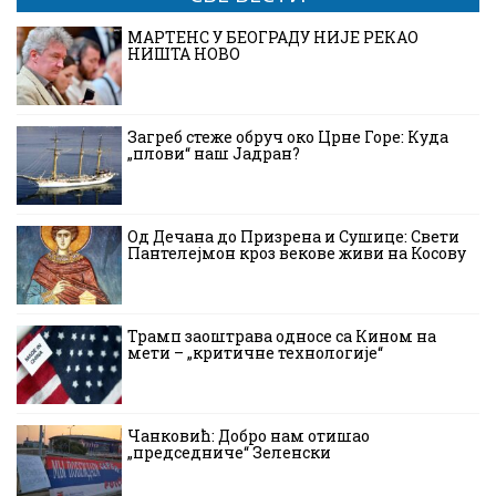
МАРТЕНС У БЕОГРАДУ НИЈЕ РЕКАО
НИШТА НОВО
Загреб стеже обруч око Црне Горе: Куда
„плови“ наш Јадран?
Од Дечана до Призрена и Сушице: Свети
Пантелејмон кроз векове живи на Косову
Трамп заоштрава односе са Кином на
мети – „критичне технологије“
Чанковић: Добро нам отишао
„председниче“ Зеленски