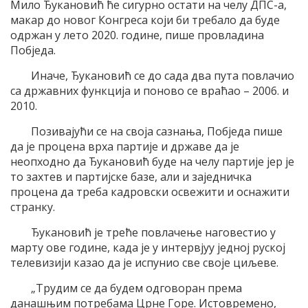
Мило Ђукановић ће сигурно остати на челу ДПС-а,
макар до новог Конгреса који би требало да буде
одржан у лето 2020. године, пише провладина
Побједа.
Иначе, Ђукановић се до сада два пута повлачио
са државних функција и поново се враћао – 2006. и
2010.
Позивајући се на своја сазнања, Побједа пише
да је процена врха партије и државе да је
неопходно да Ђукановић буде на челу партије јер је
то захтев и партијске базе, али и заједничка
процена да треба кадровски освежити и оснажити
странку.
Ђукановић је треће повлачење наговестио у
марту ове године, када је у интервјуу једној руској
телевизији казао да је испунио све своје циљеве.
„Трудим се да будем одговоран према
данашњим потребама Црне Горе. Истовремено,