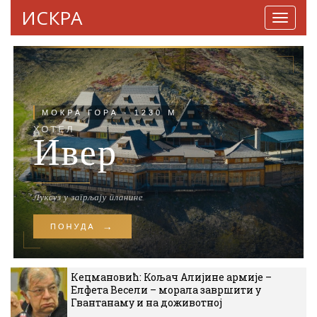
ИСКРА
Навига
Кецмановић: Кољач Алијине армије –
Елфета Весели – морала завршити у
Гвантанаму и на доживотној