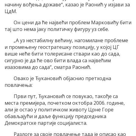
начину вођења државе“, казао је Раонић у изјави за
ЦдМ.
Он цени да ће највећи проблем Марковићу бити
тај што нема јаку политичку фигуру уз себе.
„А уз нестабилну већину, нагомилане проблеме
и промењену геостратешку позицију, у којој ЦГ
више неће бити толерисане ствари као до сада,
сигурно је да ће ово бити влада са највећим
изазовима до сада“, сматра Раонић.
Овако је Ђукановић објаснио претходна
повлачења:
Први пут, Ђукановић се повукао, такође са
места премијера, почетком октобра 2006. године,
али је остао у политичком животу Црне Горе
обављајући и даље функцију председника
Демократске партије социјалиста.
Разлоге за своје повлачење тада је описао као