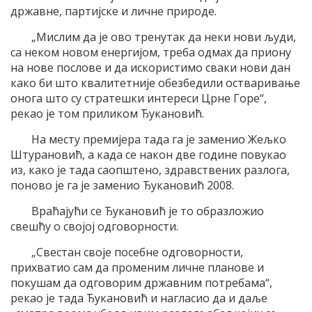
државне, партијске и личне природе.
„Мислим да је ово тренутак да неки нови људи,
са неком новом енергијом, треба одмах да приону
на нове послове и да искористимо сваки нови дан
како би што квалитетније обезбедили остваривање
онога што су стратешки интереси Црне Горе“,
рекао је том приликом Ђукановић.
На месту премијера тада га је заменио Жељко
Штурановић, а када се након две године повукао
из, како је тада саопштено, здравствених разлога,
поново је га је заменио Ђукановић 2008.
Враћајући се Ђукановић је то образложио
свешћу о својој одговорности.
„Свестан своје посебне одговорности,
прихватио сам да променим личне планове и
покушам да одговорим државним потребама“,
рекао је тада Ђукановић и нагласио да и даље