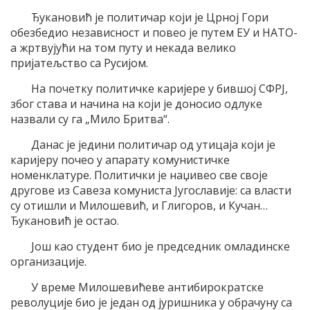
Ђукановић је политичар који је Црној Гори
обезбедио независност и повео је путем ЕУ и НАТО-
а жртвујући на том путу и некада велико
пријатељство са Русијом.
На почетку политичке каријере у бившој СФРЈ,
због става и начина на који је доносио одлуке
назвали су га „Мило Бритва“.
Данас је једини политичар од утицаја који је
каријеру почео у апарату комунистичке
номенклатуре. Политички је наџивео све своје
другове из Савеза комуниста Југославије: са власти
су отишли и Милошевић, и Глигоров, и Кучан…
Ђукановић је остао.
Још као студент био је председник омладинске
организације.
У време Милошевићеве антибирократске
револуције био је један од јуришника у обрачуну са