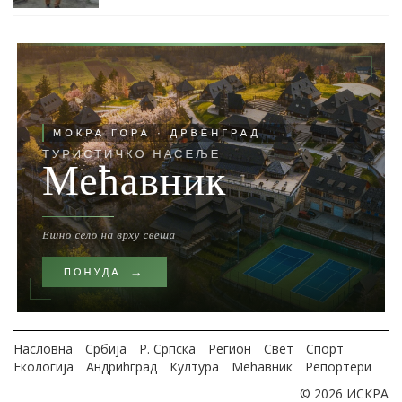
Насловна
Србија
Р. Српска
Регион
Свет
Спорт
Екологија
Андрићград
Култура
Мећавник
Репортери
© 2026 ИСКРА