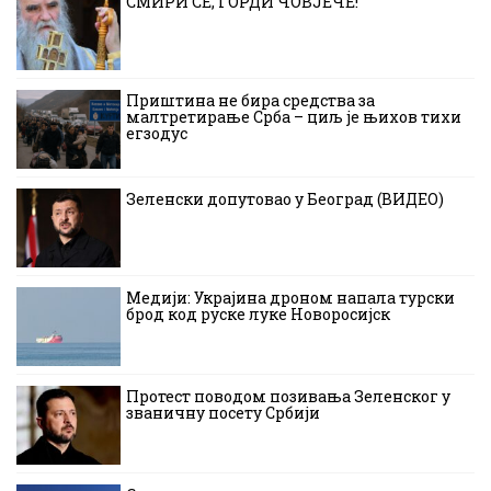
СМИРИ СЕ, ГОРДИ ЧОВЈЕЧЕ!
Приштина не бира средства за
малтретирање Срба – циљ је њихов тихи
егзодус
Зеленски допутовао у Београд (ВИДЕО)
Медији: Украјина дроном напала турски
брод код руске луке Новоросијск
Протест поводом позивања Зеленског у
званичну посету Србији