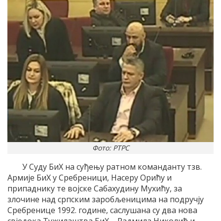
Фото: РТРС
У Суду БиХ на суђењу ратном команданту тзв.
Армије БиХ у Сребреници, Насеру Орићу и
припаднику те војске Сабахудину Мухићу, за
злочине над српским заробљеницима на подручју
Сребренице 1992. године, саслушана су два нова