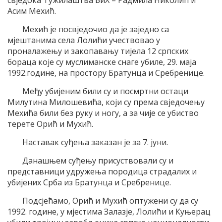
свједока Тужилаштва БиХ – Радмила Николић и
Асим Мехић.
Мехић је посвједочио да је заједно са
мјештанима села Лолићи учествовао у
проналажењу и закопавању тијела 12 српских
бораца које су муслиманске снаге убиле, 29. маја
1992.године, на простору Братунца и Сребренице.
Међу убијеним били су и посмртни остаци
Милутина Милошевића, који су према свједочењу
Мехића били без руку и ногу, а за чије се убиство
терете Орић и Мухић.
Наставак суђења заказан је за 7. јуни.
Данашњем суђењу присуствовали су и
представници удружења породица страдалих и
убијених Срба из Братунца и Сребренице.
Подсјећамо, Орић и Мухић оптужени су да су
1992. године, у мјестима Залазје, Лолићи и Куњерац