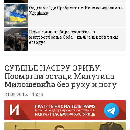
Од „Олује“ до Сребренице: Како се изјаснила
Украјина
Приштина не бира средства за
малтретирање Срба – циљ је њихов тихи
егзодус
СУЂЕЊЕ НАСЕРУ ОРИЋУ:
Посмртни остаци Милутина
Милошевића без руку и ногу
31.05.2016. - 13:43