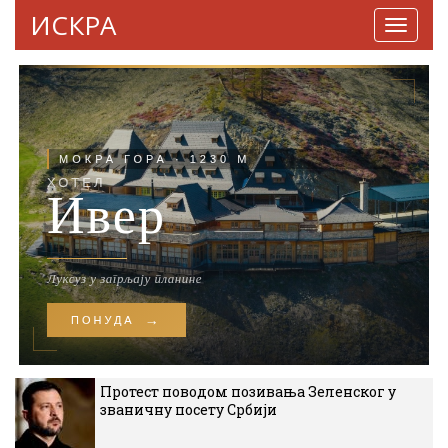
ИСКРА
Навига
Протест поводом позивања Зеленског у
званичну посету Србији