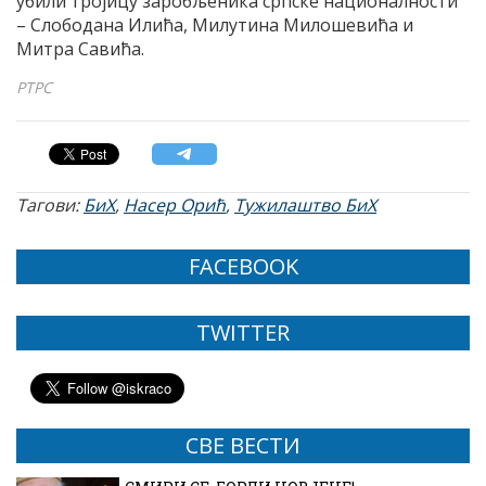
убили тројицу заробљеника српске националности
– Слободана Илића, Милутина Милошевића и
Митра Савића.
РТРС
Тагови:
БиХ
,
Насер Орић
,
Тужилаштво БиХ
FACEBOOK
TWITTER
СВЕ ВЕСТИ