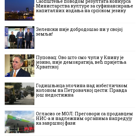
Саопштење поводом резултата конкурса
Министарства културе за суфинансирање
капиталних издања на српском језику
Зеленски није добродошао ни у својој
земљи!
Пуповац: Ово што смо чули у Книну је
језиво, није демократија, већ пријетња
Хрватској
Годишњица злочина над избегличком
колоном на Петровачкој цести: Правда
још недостижна
Огласио се МОЛ: Преговори са продавцем
НИС-а и надлежним органима напредују
ка завршној фази