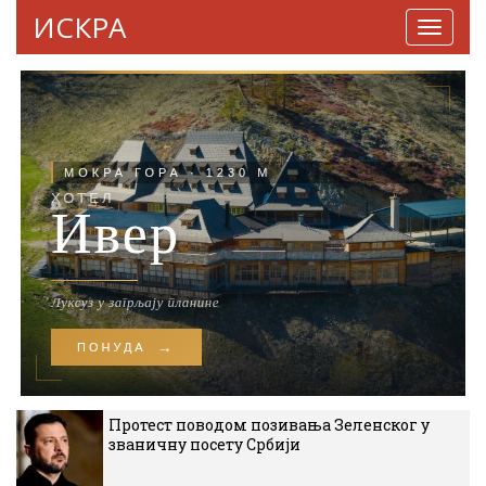
ИСКРА
Навига
Протест поводом позивања Зеленског у
званичну посету Србији