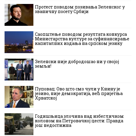
Протест поводом позивања Зеленског у
званичну посету Србији
Саопштење поводом резултата конкурса
Министарства културе за суфинансирање
капиталних издања на српском језику
Зеленски није добродошао ни у својој
земљи!
Пуповац: Ово што смо чули у Книну је
језиво, није демократија, већ пријетња
Хрватској
Годишњица злочина над избегличком
колоном на Петровачкој цести: Правда
још недостижна