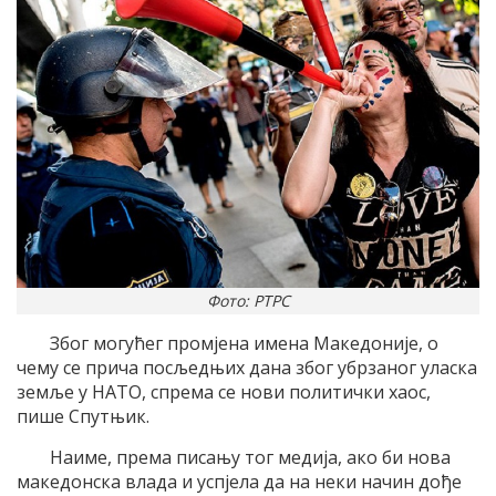
Фото: РТРС
Због могућег промјена имена Македоније, о
чему се прича посљедњих дана због убрзаног уласка
земље у НАТО, спрема се нови политички хаос,
пише Спутњик.
Наиме, према писању тог медија, ако би нова
македонска влада и успјела да на неки начин дође