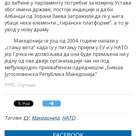
до већине у парламенту потребне за измјену Устава
због имена државе, постоје индиције и да би
Албанци од Зорана Заева затражили да се у њега
убаце неки елементи „тиранске платформе“, а то је
увод у нову драму.
Македонија се још од 2004. године налази у
„стању вета“ када су у питању пријем у ЕУ и у НАТО
јер Грчка не дозвољава да она буде примљена ни у
једну од ове двије организације чак ни под
међународно прихваћеном одредницом „Бивша
Југословенска Република Македонија.“
РТРС, Спутњик
Тагови:
ЕУ
,
Македонија
,
НАТО
FACEBOOK