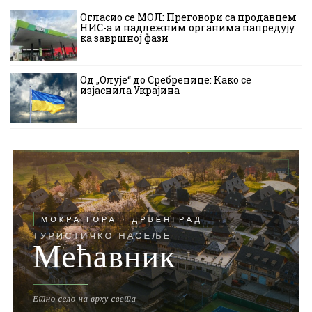
Огласио се МОЛ: Преговори са продавцем
НИС-а и надлежним органима напредују
ка завршној фази
Од „Олује“ до Сребренице: Како се
изјаснила Украјина