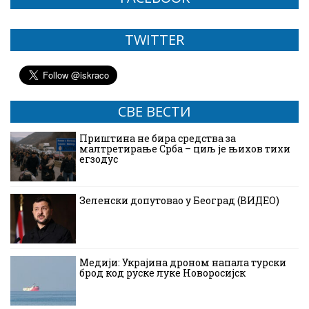
TWITTER
СВЕ ВЕСТИ
Приштина не бира средства за
малтретирање Срба – циљ је њихов тихи
егзодус
Зеленски допутовао у Београд (ВИДЕО)
Медији: Украјина дроном напала турски
брод код руске луке Новоросијск