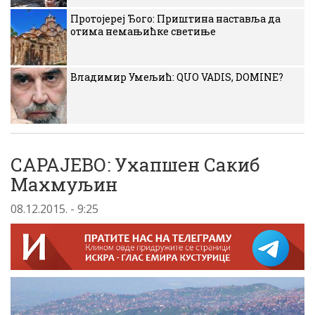
Протојереј Ђого: Приштина наставља да
отима немањићке светиње
Владимир Умељић: QUO VADIS, DOMINE?
САРАЈЕВО: Ухапшен Сакиб
Махмуљин
08.12.2015. - 9:25