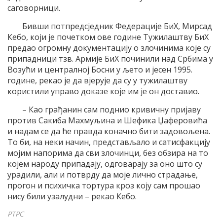
саговорници.
Бивши потпредсједник Федерације БиХ, Мирсад
Кебо, који је почетком ове године Тужилаштву БиХ
предао огромну документацију о злочинима које су
припадници тзв. Армије БиХ починили над Србима у
Возући и централној Босни у љето и јесен 1995.
године, рекао је да вјерује да су у тужилаштву
користили управо доказе које им је он доставио.
– Као грађанин сам поднио кривичну пријаву
против Сакиба Махмуљина и Шефика Џаферовића
и надам се да ће правда коначно бити задовољена.
То би, на неки начин, представљало и сатисфакцију
мојим напорима да сви злочинци, без обзира на то
којем народу припадају, одговарају за оно што су
урадили, али и потврду да моје лично страдање,
прогон и психичка тортура кроз коју сам прошао
нису били узалудни – рекао Кебо.
РТРС