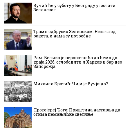
Вучић ће у суботу у Београду угостити
Зеленског
Трамп одбрусио Зеленском: Ништа од
ракета, и нама су потребне
Рам: Велика је вероватноћа да ћемо до
краја 2026. ослободити и Харков и бар део
Запорожја
Михаило Братић: Чији је Вучји до?
Протојереј Ђого: Приштина наставља да
отима немањићке светиње