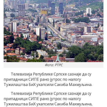
Фото: РТРС
Телевизија Републике Српске сазнаје да су
припадници СИПЕ рано јутрос по налогу
Тужилаштва БиХ ухапсили Сакиба Махмуљина.
Телевизија Републике Српске сазнаје да су
припадници СИПЕ рано јутрос по налогу
Тужилаштва БиХ ухапсили Сакиба Махмуљина,