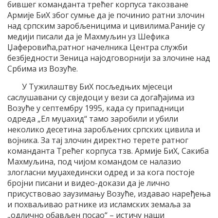
бившег команданта трећег корпуса такозване
Армије БиХ због сумње да је починио ратни злочин
над српским заробљеницима и цивилима.Раније су
медији писали да је Махмуљин уз Шефика
Џаферовића,ратног начелника Центра служби
безбједности Зеница најодговорнији за злочине над
Србима из Возуће.
У Тужилаштву БиХ посљедњих мјесеци
саслушавани су свједоци у вези са догађајима из
Возуће у септембру 1995, када су припадници
одреда „Ел муџахид“ тамо заробили и убили
неколико десетина заробљених српских цивила и
војника. За тај злочин директно терете ратног
команданта Трећег корпуса тзв. Армије БиХ, Сакиба
Махмуљина, под чијом командом се налазио
злогласни муџахедински одред и за кога постоје
бројни писани и видео-докази да је лично
присуствовао заузимању Возуће, издавао наређења
и похваљивао ратнике из исламских земаља за
„одлично обављен посао“ – истичу наши