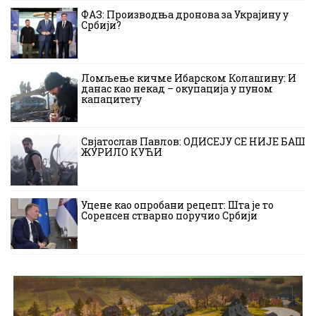
ФАЗ: Производња дронова за Украјину у
Србији?
Ломљење кичме Ибарском Колашину: И
данас као некад – окупација у пуном
капацитету
Свјатослав Павлов: ОДИСЕЈУ СЕ НИЈЕ БАШ
ЖУРИЛО КУЋИ
Уцене као опробани рецепт: Шта је то
Соренсен стварно поручио Србији