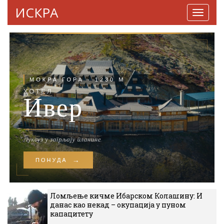
ИСКРА
Навига
Ломљење кичме Ибарском Колашину: И
данас као некад – окупација у пуном
капацитету