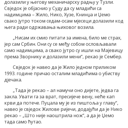
долазили у његову механичарску радњу у Тузли.
Свједок је објаснио у Суду да су младићи са
надимцима – Жило, Нико, Хузе, Книнџа и Џемо
свако јутро током седам-осам мјесеци долазили код
њега ради одржавања њиховог возила.
„Нисам их смио питати за имена, било ме страх,
јер сам Србин. Они су се међу собом ословљавали
само надимцима, а свако јутро су ишли на Мајевицу
према Зворнику и долазили мени“, рекао је Сембер.
Свједок је навео да је Жило једном приликом
1993. године причао осталим младићима о убиству
дјечака.
„Тада је рекао – ал намучи оно дијете, једва га
закла. Увати га за врат, пресијече вену, неће кап
крви да потече. Пуцала му је из пиштоља у главу“,
навео је свједок Жилове ријечи, додајући да је Нико
рекао – „Што није наоштрила нож“, а да је Џемо
тада само ћутао.