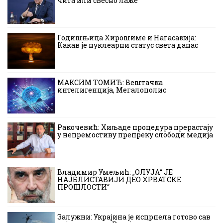
чита или свесно лаже
Годишњица Хирошиме и Нагасакија:
Какав је нуклеарни статус света данас
МАКСИМ ТОМИЋ: Вештачка
интелигенција, Мегалополис
Ракочевић: Хиљаде процедура прерастају
у непремостиву препреку слободи медија
Владимир Умељић: „ОЛУЈА“ ЈЕ
НАЈБЛИСТАВИЈИ ДЕО ХРВАТСКЕ
ПРОШЛОСТИ“
Залужни: Украјина је исцрпела готово сав