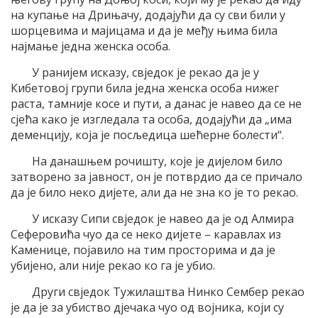
на купање на Дрињачу, додајући да су сви били у
шорцевима и мајицама и да је међу њима била
најмање једна женска особа.
У ранијем исказу, свједок је рекао да је у
Кибетовој групи била једна женска особа нижег
раста, тамније косе и пути, а данас је навео да се не
сјећа како је изгледала та особа, додајући да „има
деменцију, која је посљедица шећерне болести“.
На данашњем рочишту, које је дијелом било
затворено за јавност, он је потврдио да се причало
да је било неко дијете, али да не зна ко је то рекао.
У исказу Сипи свједок је навео да је од Алмира
Сеферовића чуо да се неко дијете – каравлах из
Каменице, појавило на тим просторима и да је
убијено, али није рекао ко га је убио.
Други свједок Тужилаштва Нинко Сембер рекао
је да је за убиство дјечака чуо од војника, који су