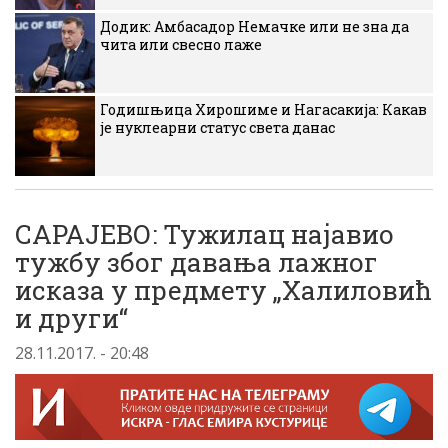
Додик: Амбасадор Немачке или не зна да
чита или свесно лаже
Годишњица Хирошиме и Нагасакија: Какав
је нуклеарни статус света данас
САРАЈЕВО: Тужилац најавио
тужбу због давања лажног
исказа у предмету „Халиловић
и други“
28.11.2017. - 20:48