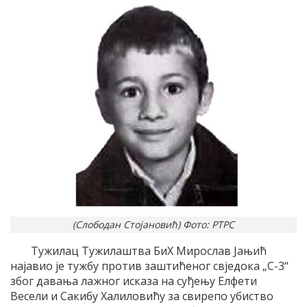
(Слободан Стојановић) Фото: РТРС
Тужилац Тужилаштва БиХ Мирослав Јањић
најавио је тужбу против заштићеног свједока „С-3“
због давања лажног исказа на суђењу Елфети
Весели и Сакибу Халиловићу за свирепо убиство