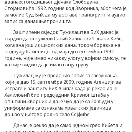
дванаестогодишњег дјечака Слободана
Стојановића 1992. године код Зворника, због чега је
замолио Суд БиХ да му доставе транскрипт и аудио
запис са данашњег рочишта.
Заштићени свједок Тужилаштва БиХ данас је
тврдио да оптужени Сакиб Халиловић звани Кибе,
кога зна још из школских дана, током боравка на
подручју Каменице, од маја до септембра 1992.
године, није имао никакву улогу у војном смислу, те
да није видио да је имао своју групу.
Тужилац му је предочио запис са саслушања,
који је дао 15. септембра 2009. године Агенцији за
истраге и заштиту БиХ /Сипа/ када је рекао да је
Халиловић био предсједник Кризног штаба у
општини Зворник и да је чуо да је са 20 људи у
униформама са ознакама хрватских јединица
дошао у његово родно село Сејфиће.
Данас је рекао да је само једном срео Кибета и
његову групу на Доњој коси, који му је рекао да иду