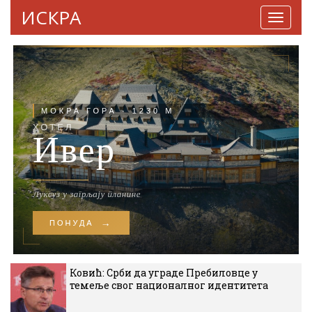
ИСКРА
Навига
Ковић: Срби да уграде Пребиловце у
темеље свог националног идентитета