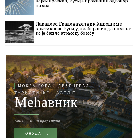
војни арсенал, Русија пронашла одговор
на све
Парадокс: Градоначелник Хирошиме
критиковао Русију, а заборавио да помене
ко је бацио атомску бомбу