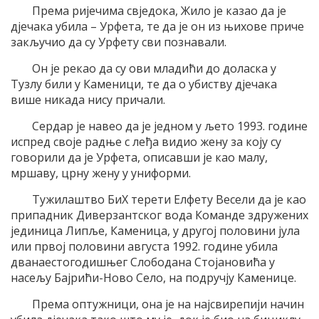
Према ријечима свједока, Жило је казао да је
дјечака убила – Урфета, те да је он из њихове приче
закључио да су Урфету сви познавали.
Он је рекао да су ови младићи до доласка у
Тузлу били у Каменици, те да о убиству дјечака
више никада нису причали.
Сердар је навео да је једном у љето 1993. године
испред своје радње с леђа видио жену за коју су
говорили да је Урфета, описавши је као малу,
мршаву, црну жену у униформи.
Тужилаштво БиХ терети Елфету Весели да је као
припадник Диверзантског вода Команде здружених
јединица Липље, Каменица, у другој половини јула
или првој половини августа 1992. године убила
дванаестогодишњег Слободана Стојановића у
насељу Бајрићи-Ново Село, на подручју Каменице.
Према оптужници, она је на најсвирепији начин