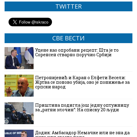
TWITTER
СВЕ ВЕСТИ
Уцене као опробани рецепт: Шта је то
Соренсен стварно поручио Србији
Петронијевић и Каран о Елфети Весели:
Жртва се поново убија, ово је понижење за
српски народ
Приштина подигла још једну оптужницу
за „ратни злочин“: На списку 20 људи
Додик: Амбасадор Немачке или не зна да