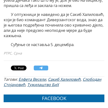
убила дјечака тако што му је, док је био на бициклу,
пришла са леђа и заклала га ножем.
У оптужници је наведено да је Сакиб Халиловић,
који је био командант Диверзантског вода, знао да
је његова подређена починила ово кривично дјело,
али да није предузео неопходне мјере да буде
кажњена.
Суђење се наставља 5. децембра.
РТРС, Срна
Тагови:
Елфета Весели
,
Сакиб Халиловић
,
Слободан
Стојановић
,
Тужилаштво БиХ
FACEBOOK