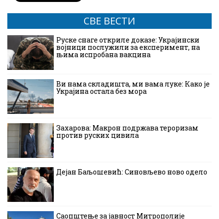
СВЕ ВЕСТИ
Руске снаге откриле доказе: Украјински
војници послужили за експеримент, на
њима испробана вакцина
Ви нама складишта, ми вама луке: Како је
Украјина остала без мора
Захарова: Макрон подржава тероризам
против руских цивила
Дејан Баљошевић: Синовљево ново одело
Саопштење за јавност Митрополије