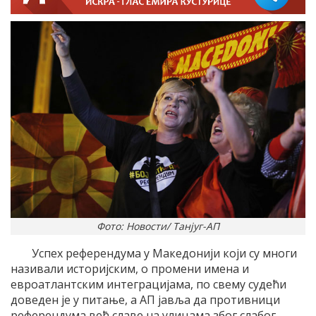
Фото: Новости/ Танјуг-АП
Успех референдума у Македонији који су многи
називали историјским, о промени имена и
евроатлантским интеграцијама, по свему судећи
доведен је у питање, а АП јавља да противници
референдума већ славе на улицама због слабог