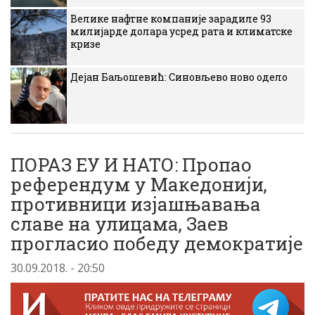
Велике нафтне компаније зарадиле 93
милијарде долара усред рата и климатске
кризе
Дејан Баљошевић: Синовљево ново одело
ПОРАЗ ЕУ И НАТО: Пропао
референдум у Македонији,
противници изјашњавања
славе на улицама, Заев
прогласио победу демократије
30.09.2018. - 20:50