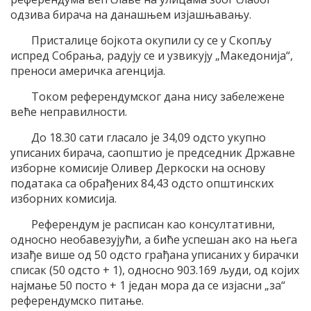
одзива бирача на данашњем изјашњавању.
Присталице бојкота окупили су се у Скопљу
испред Собрања, радују се и узвикују „Македонија“,
преноси америчка агенција.
Током референдумског дана нису забележене
веће неправилности.
До 18.30 сати гласало је 34,09 одсто укупно
уписаних бирача, саопштио је председник Државне
изборне комисије Оливер Деркоски на основу
података са обрађених 84,43 одсто општинских
изборних комисија.
Референдум је расписан као консултативни,
односно необавезујући, а биће успешан ако на њега
изађе више од 50 одсто грађана уписаних у бирачки
списак (50 одсто + 1), односно 903.169 људи, од којих
најмање 50 посто + 1 један мора да се изјасни „за“
референдумско питање.