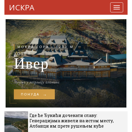
ИСКРА
Навига
Где ће Ђукићи дочекати славу:
Генерацијама живели на истом месту,
Албанци им прете рушењем куће