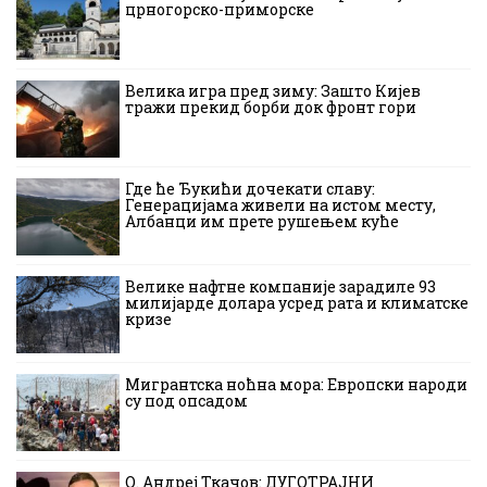
црногорско-приморске
Велика игра пред зиму: Зашто Кијев
тражи прекид борби док фронт гори
Где ће Ђукићи дочекати славу:
Генерацијама живели на истом месту,
Албанци им прете рушењем куће
Велике нафтне компаније зарадиле 93
милијарде долара усред рата и климатске
кризе
Мигрантска ноћна мора: Европски народи
су под опсадом
О. Андреј Ткачов: ДУГОТРАЈНИ