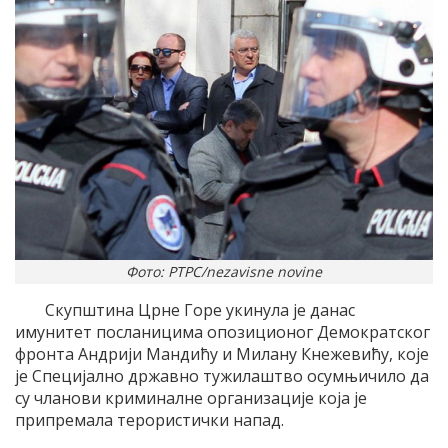
Фото: РТРС/nezavisne novine
Скупштина Црне Горе укинула је данас
имунитет посланицима опозиционог Демократског
фронта Андрији Мандићу и Милану Кнежевићу, које
је Специјално државно тужилаштво осумњичило да
су чланови криминалне организације која је
припремала терористички напад.