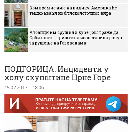
Компромис није на видику: Америка ће
тешко изаћи из блискоисточног вира
Албанци им срушили куће, још траже да
Срби плате: Приштина испоставила рачун
за рушење на Газиводама
ПОДГОРИЦА: Инциденти у
холу скупштине Црне Горе
15.02.2017. - 18:06