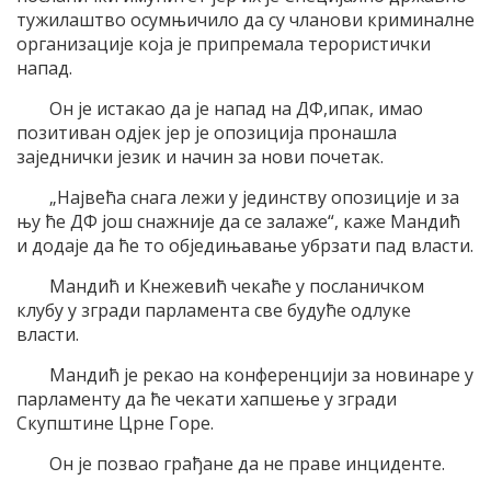
тужилаштво осумњичило да су чланови криминалне
организације која је припремала терористички
напад.
Он је истакао да је напад на ДФ,ипак, имао
позитиван одјек јер је опозиција пронашла
заједнички језик и начин за нови почетак.
„Највећа снага лежи у јединству опозиције и за
њу ће ДФ још снажније да се залаже“, каже Мандић
и додаје да ће то обједињавање убрзати пад власти.
Мандић и Кнежевић чекаће у посланичком
клубу у згради парламента све будуће одлуке
власти.
Мандић је рекао на конференцији за новинаре у
парламенту да ће чекати хапшење у згради
Скупштине Црне Горе.
Он је позвао грађане да не праве инциденте.