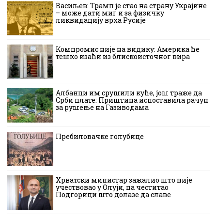
Васиљев: Трамп је стао на страну Украјине
– може дати миг и за физичку
ликвидацију врха Русије
Компромис није на видику: Америка ће
тешко изаћи из блискоисточног вира
Албанци им срушили куће, још траже да
Срби плате: Приштина испоставила рачун
за рушење на Газиводама
Пребиловачке голубице
Хрватски министар зажалио што није
учествовао у Олуји, па честитао
Подгорици што долазе да славе