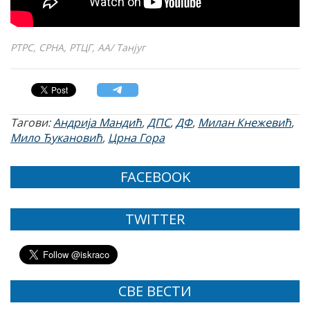
РТРС, СРНА, РТЦГ, AA/ Танјуг
Тагови:
Андрија Мандић
,
ДПС
,
ДФ
,
Милан Кнежевић
,
Мило Ђукановић
,
Црна Гора
FACEBOOK
TWITTER
СВЕ ВЕСТИ