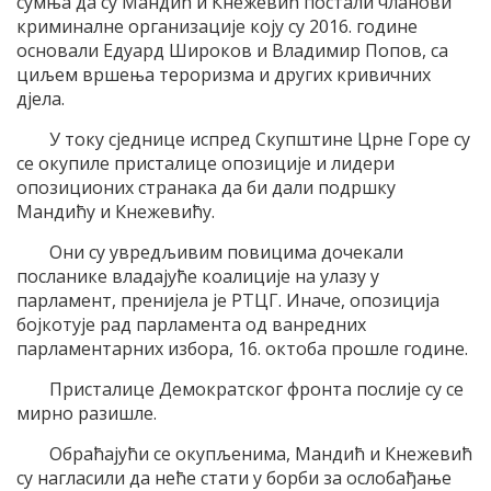
сумња да су Мандић и Кнежевић постали чланови
криминалне организације коју су 2016. године
основали Едуард Широков и Владимир Попов, са
циљем вршења тероризма и других кривичних
дјела.
У току сједнице испред Скупштине Црне Горе су
се окупиле присталице опозиције и лидери
опозиционих странака да би дали подршку
Мандићу и Кнежевићу.
Они су увредљивим повицима дочекали
посланике владајуће коалиције на улазу у
парламент, пренијела је РТЦГ. Иначе, опозиција
бојкотује рад парламента од ванредних
парламентарних избора, 16. октоба прошле године.
Присталице Демократског фронта послије су се
мирно разишле.
Обраћајући се окупљенима, Мандић и Кнежевић
су нагласили да неће стати у борби за ослобађање