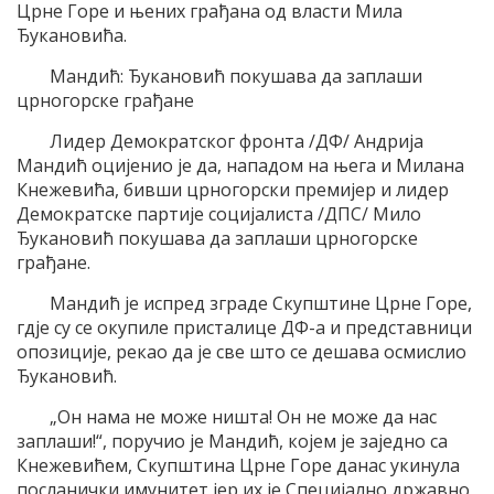
Црне Горе и њених грађана од власти Мила
Ђукановића.
Мандић: Ђукановић покушава да заплаши
црногорске грађане
Лидер Демократског фронта /ДФ/ Андрија
Мандић оцијенио је да, нападом на њега и Милана
Кнежевића, бивши црногорски премијер и лидер
Демократске партије социјалиста /ДПС/ Мило
Ђукановић покушава да заплаши црногорске
грађане.
Мандић је испред зграде Скупштине Црне Горе,
гдје су се окупиле присталице ДФ-а и представници
опозиције, рекао да је све што се дешава осмислио
Ђукановић.
„Он нама не може ништа! Он не може да нас
заплаши!“, поручио је Мандић, којем је заједно са
Кнежевићем, Скупштина Црне Горе данас укинула
посланички имунитет јер их је Специјално државно