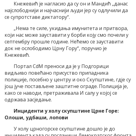
Кнежевић је нагласио да су он и Мандић „данас
најслободнији и најчаснији људи јер су одлучили да
се супротставе диктатору“.
„Нема те силе, укидања имунитета и притвора,
који нас може зауставити у борби коју смо почели у
септембру прошле године. Нећемо се зауставити
док не ослободимо Црну Гору“, поручио је
Кнежевић.
Портал CdM преноси да је у Подгорици
видљиво повећано присуство припадника
полиције, посебно у центру и око Скупштине, гдје су
још јуче постављене заштитне ограде. Полиција је,
како се наводи, претраживала И салу у којој се
одржава засједање.
Инциденти у холу скупштине Црне Горе:
Олоши, удбаши, лопови
У холу црногорске скупштине дошло је до
инцидента када су посланици Демократског фронта