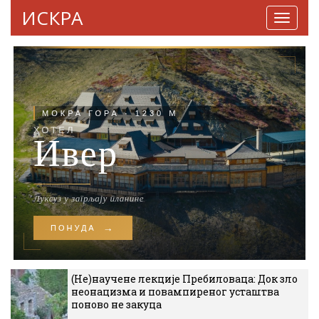
ИСКРА
Навига
(Не)научене лекције Пребиловаца: Док зло
неонацизма и повампиреног усташтва
поново не закуца