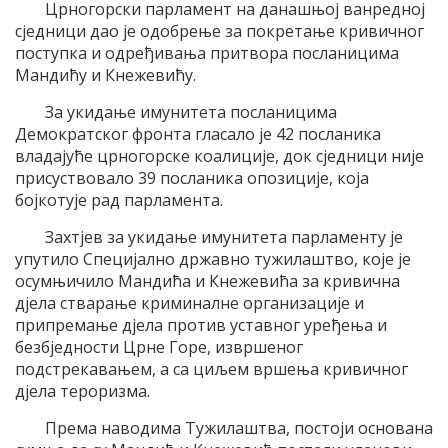
Црногорски парламент на данашњој ванредној
сједници дао је одобрење за покретање кривичног
поступка и одређивања притвора посланицима
Мандићу и Кнежевићу.
За укидање имунитета посланицима
Демократског фронта гласало је 42 посланика
владајуће црногорске коалиције, док сједници није
присуствовало 39 посланика опозиције, која
бојкотује рад парламента.
Захтјев за укидање имунитета парламенту је
упутило Специјално државно тужилаштво, које је
осумњичило Мандића и Кнежевића за кривична
дјела стварање криминалне организације и
припремање дјела против уставног уређења и
безбједности Црне Горе, извршеног
подстрекавањем, а са циљем вршења кривичног
дјела тероризма.
Према наводима Тужилаштва, постоји основана