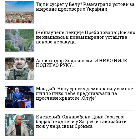
Тајни сусрет у Бечу? Разматрани услови за
мировне преговоре о Украјини
(Не)научене лекције Пребиловаца: Док зло
неонацизма и повампиреног усташтва
поново не закуца
Александар Ходаковски: И НИКО НИЈЕ
ПОДИГАО РУКУ…
Мандић: Нову српску демократију и мене
лично нико неће представљати на
прослави хрватске „Олује“
Кнежевић: Однарођена Црна Гора свој
барјак ће однети у Загреб и тако забити
нож у леђа свим Србима