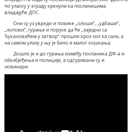
по уласку у зграду кренули ка посланицима
владајуће ДПС.
Они су уз увреде и повике „олоши“, „удбаши“,
„лопови“, гурање и поруке да ће „заједно са
Ђукановићем у затвор“ прошли кроз хол ка сали, а
на самом улазу у њу је било и малог кошкања.
Дошло је и до гурања између посланика ДФ-а и
обезбjеђења и полиције, а одгуривани су и
новинари.