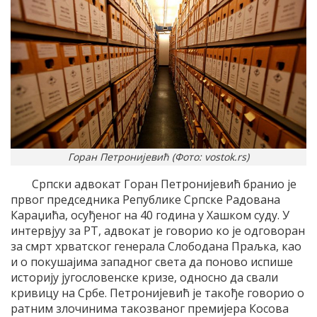
Горан Петронијевић (Фото: vostok.rs)
Српски адвокат Горан Петронијевић бранио је
првог председника Републике Српске Радована
Караџића, осуђеног на 40 година у Хашком суду. У
интервјуу за РТ, адвокат је говорио ко је одговоран
за смрт хрватског генерала Слободана Праљка, као
и о покушајима западног света да поново испише
историју југословенске кризе, односно да свали
кривицу на Србе. Петронијевић је такође говорио о
ратним злочинима такозваног премијера Косова