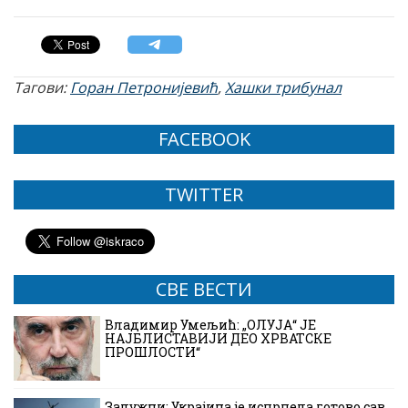
Тагови:
Горан Петронијевић
,
Хашки трибунал
FACEBOOK
TWITTER
СВЕ ВЕСТИ
Владимир Умељић: „ОЛУЈА“ ЈЕ
НАЈБЛИСТАВИЈИ ДЕО ХРВАТСКЕ
ПРОШЛОСТИ“
Залужни: Украјина је исцрпела готово сав