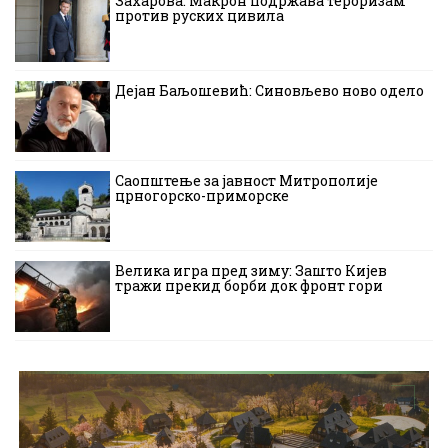
Захарова: Макрон подржава тероризам
против руских цивила
Дејан Баљошевић: Синовљево ново одело
Саопштење за јавност Митрополије
црногорско-приморске
Велика игра пред зиму: Зашто Кијев
тражи прекид борби док фронт гори