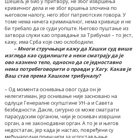
Шешељ је био у притвору, не због извршења
кривичног дела и не због вршења злочина по
његовом налогу, него због патриотских говора. У
томе нема ничега криминалног, нема кривице и не
би требало да се суди уопште. Његово пуштање из
затвора служи као оправдање за Трибунал – то јест,
кажу, има Срба које смо ослободили.
– Многи стручњаци кажу да Хашки суд више
изгледа као судилиште а неки сматрају да је
ово казнено тело, односно да се једноставно
нема потребеговорити о правди у Хагу. Какав је
Ваш став према Хашком трибуналу?
– Од момента оснивања овог суда он је
нелегитиман, јер оснивање није засновано на
одлуци Генералне скупштине УН-а и Савета
безбедности. Дакле, сигурно се може сматрати
парасудским органом, чији је оснивач извршни
орган, а не законодавни орган. А то је и његов
недостатак, јер када је настао, повређени су
међународни принципи за успостављање