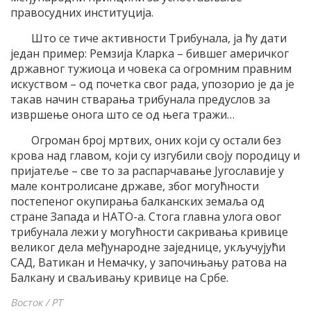
правосудних институција.
Што се тиче активности Трибунала, ја ћу дати
један пример: Ремзија Кларка – бившег америчког
државног тужиоца и човека са огромним правним
искуством – од почетка свог рада, упозорио је да је
такав начин стварања трибунала предуслов за
извршење онога што се од њега тражи…
Огроман број мртвих, оних који су остали без
крова над главом, који су изгубили своју породицу и
пријатеље – све то за распарчавање Југославије у
мале контролисане државе, због могућности
постепеног окупирања балканских земаља од
стране Запада и НАТО-а. Стога главна улога овог
трибунала лежи у могућности сакривања кривице
великог дела међународне заједнице, укључујући
САД, Ватикан и Немачку, у започињању ратова на
Балкану и сваљивању кривице на Србе.
Восток / РТ