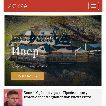
ИСКРА
Навига
Ковић: Срби да уграде Пребиловце у
темеље свог националног идентитета