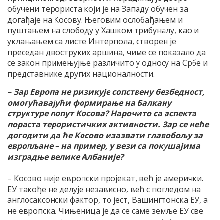
обучени терориста који је на Западу обучен за
догађаје на Косову. Његовим ослобађањем и
пуштањем на слободу у Хашком трибуналу, као и
уклањањем са листе Интерпола, створен је
преседан двоструких аршина, чиме се показало да
се закон примењујње различито у односу на Србе и
представнике других националности.
– Зар Европа не ризикује сопствену безбедност,
омогућавајући формирање на Балкану
структуре попут Косова? Нарочито са аспекта
пораста терористичких активности. Зар се неће
догодити да ће Косово изазвати главобољу за
европљане – на пример, у вези са покушајима
изградње велике Албаније?
– Косово није европски пројекат, већ је амерички.
ЕУ такође не делује независно, већ с погледом на
англосаксонски фактор, то јест, Вашингтонска ЕУ, а
не европска. Чињеница је да се саме земље ЕУ све