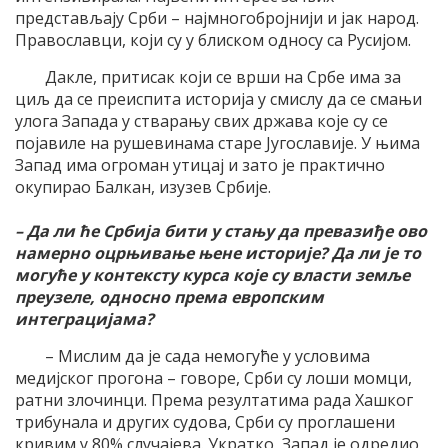
представљају Срби – најмногобројнији и јак народ.
Православци, који су у блиском односу са Русијом.
Дакле, притисак који се врши на Србе има за
циљ да се преиспита историја у смислу да се смањи
улога Запада у стварању свих држава које су се
појавиле на рушевинама старе Југославије. У њима
Запад има огроман утицај и зато је практично
окупирао Балкан, изузев Србије.
– Да ли ће Србија бити у стању да превазиђе ово
намерно оцрњивање њене историје? Да ли је то
могуће у контексту курса које су власти земље
преузеле, односно према европским
интеграцијама?
– Мислим да је сада немогуће у условима
медијског прогона – говоре, Срби су лоши момци,
ратни злочинци. Према резултатима рада Хашког
трибунала и других судова, Срби су проглашени
кривим у 80% случајева. Укратко, Запад је одредио