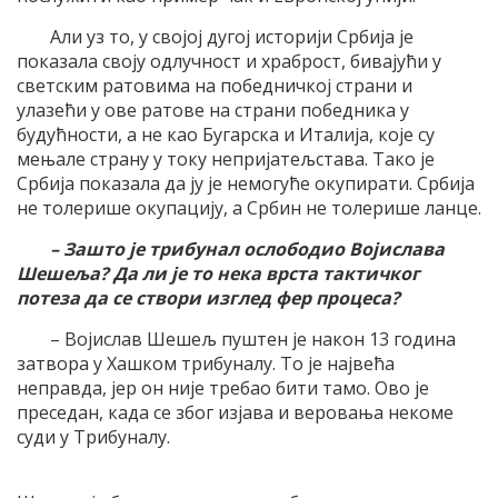
Али уз то, у својој дугој историји Србија је
показала своју одлучност и храброст, бивајући у
светским ратовима на победничкој страни и
улазећи у ове ратове на страни победника у
будућности, а не као Бугарска и Италија, које су
мењале страну у току непријатељстава. Тако је
Србија показала да ју је немогуће окупирати. Србија
не толерише окупацију, а Србин не толерише ланце.
– Зашто је трибунал ослободио Војислава
Шешеља? Да ли је то нека врста тактичког
потеза да се створи изглед фер процеса?
– Војислав Шешељ пуштен је након 13 година
затвора у Хашком трибуналу. То је највећа
неправда, јер он није требао бити тамо. Ово је
преседан, када се због изјава и веровања некоме
суди у Трибуналу.