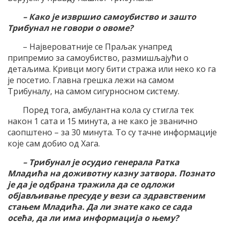
– Како је извршио самоубиство и зашто
Трибунал не говори о овоме?
– Највероватније се Праљак унапред
припремио за самоубиство, размишљајући о
детаљима. Кривци могу бити стража или неко ко га
је посетио. Главна грешка лежи на самом
Трибуналу, на самом сигурносном систему.
Поред тога, амбулантна кола су стигла тек
након 1 сата и 15 минута, а не како је званично
саопштено – за 30 минута. То су тачне информације
које сам добио од Хага.
– Трибунал је осудио генерала Ратка
Младића на доживотну казну затвора. Познато
је да је одбрана тражила да се одложи
објављивање пресуде у вези са здравственим
стањем Младића. Да ли знате како се сада
осећа, да ли има информација о њему?