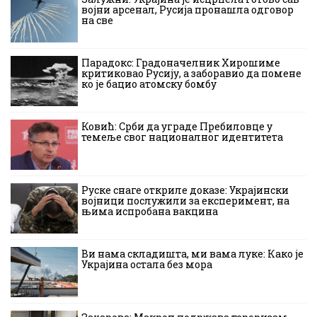
војни арсенал, Русија пронашла одговор
на све
Парадокс: Градоначелник Хирошиме
критиковао Русију, а заборавио да помене
ко је бацио атомску бомбу
Ковић: Срби да уграде Пребиловце у
темеље свог националног идентитета
Руске снаге откриле доказе: Украјински
војници послужили за експеримент, на
њима испробана вакцина
Ви нама складишта, ми вама луке: Како је
Украјина остала без мора