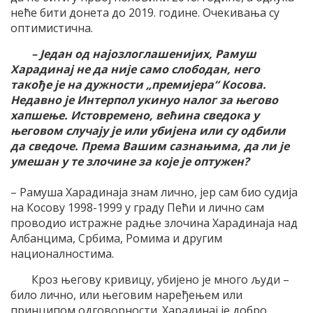
неће бити донета до 2019. године. Очекивања су
оптимистична.
– Један од најозлоглашенијих, Рамуш
Харадинај не да није само слободан, него
такође је на дужности „премијера“ Косова.
Недавно је Интерпол укинуо налог за његово
хапшење. Истовремено, већина сведока у
његовом случају је или убијена или су одбили
да сведоче. Према Вашим сазнањима, да ли је
умешан у те злочине за које је оптужен?
– Рамуша Харадинаја знам лично, јер сам био судија
на Косову 1998-1999 у граду Пећи и лично сам
проводио истражне радње злочина Харадинаја над
Албанцима, Србима, Ромима и другим
националностима.
Кроз његову кривицу, убијено је много људи –
било лично, или његовим наређењем или
принципом одговорности. Харадинај је добро