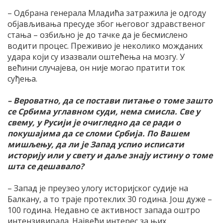
– Одбрана генерала Младића затражила је одгоду
објављивања пресуде због његовог здравственог
стања – озбиљно је до тачке да је бесмислено
водити процес. Преживио је неколико можданих
удара који су изазвали оштећења на мозгу. У
већини случајева, он није могао пратити ток
суђења.
– Вероватно, да се постави питање о томе зашто
се Србима углавном суди, нема смисла. Све у
свему, у Русији је очигледно да се ради о
покушајима да се сломи Србија. По Вашем
мишљењу, да ли је Запад успио исписати
историју или у свету и даље знају истину о томе
шта се дешавало?
– Запад је преузео улогу историјског судије на
Балкану, а то траје протеклих 30 година. Још дуже –
100 година. Недавно се активност запада оштро
интензивирала. Највећи интерес за њих