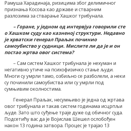
Рамуша Харадинаја, ризицима због делимичног
признања Косова као државе и стварним
разлозима за стварање Хашког трибунала.
– Горане, у једном од интервјуа говорили сте
о Хашком суду као казненој структури. Недавно
је хрватски генерал Праљак починио
самоубиство у судници. Мислите ли да је и он
постао жртва овог система?
– Сам систем Хашког трибунала је нехуман и
негативно утиче на психофизичко стање људи.
Многи су умрли тамо, озбиљно се разболели, а неки
су починили самоубиства или су умрли под
сумњивим околностима.
Генерал Праљак, несумњиво је једна од жртава
овог трибунала и такав систем годинама исцрпљи
људе. Зато што суђење траје дуже од обичног суда.
Подсетићу вас да је Војислав Шешел ослобођен
након 13 година затвора. Процес је трајао 13