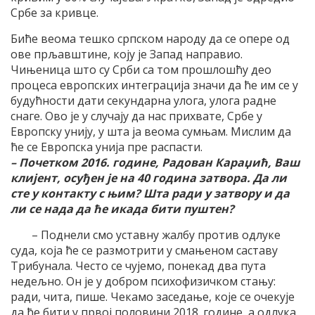
Србе за кривце.
Биће веома тешко српском народу да се опере од
ове прљавштине, коју је Запад направио.
Чињеница што су Срби са том прошлошћу део
процеса европских интеграција значи да ће им се у
будућности дати секундарна улога, улога радне
снаге. Ово је у случају да нас прихвате, Србе у
Европску унију, у шта ја веома сумњам. Мислим да
ће се Европска унија пре распасти.
– Почетком 2016. године, Радован Караџић, Ваш
клијент, осуђен је на 40 година затвора. Да ли
сте у контакту с њим? Шта ради у затвору и да
ли се нада да ће икада бити пуштен?
– Поднели смо уставну жалбу против одлуке
суда, која ће се размотрити у смањеном саставу
Трибунала. Често се чујемо, понекад два пута
недељно. Он је у добром психофизичком стању:
ради, чита, пише. Чекамо заседање, које се очекује
да ће бити у првој половини 2018. године, а одлука