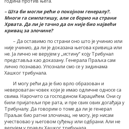
година против њега.
– Шта би могли рећи о покојном генералу?.
Многи га симпатишу, али се борио на страни
Хрвата. Да ли је тачно да он није био највећи
кривац за злочине?
– Да оставимо по страни оно што је учинио или
није учинио, да ли је доказана његова кривица или
не. Ја лично не верујем у „истину“ коју Трибунал
представља као доказану. Генерала Праљка сам
лично познавао. Упознали смо се у зидинама
Хашког трибунала.
И могу рећи да је био врло образован и
невероватан човек који је имао одличне односе са
свима. Нарочито са господином Караџићем. Они су
били пријатељи пре рата, и пре свих ових догађаја у
Трибуналу. Да говорим о томе да ли је генерал
Праљак био ратни злочинац, не могу, јер нисам
учествовао у његовом суђењу или одбрани. Али не
верујем у правду Хашког трибунала.