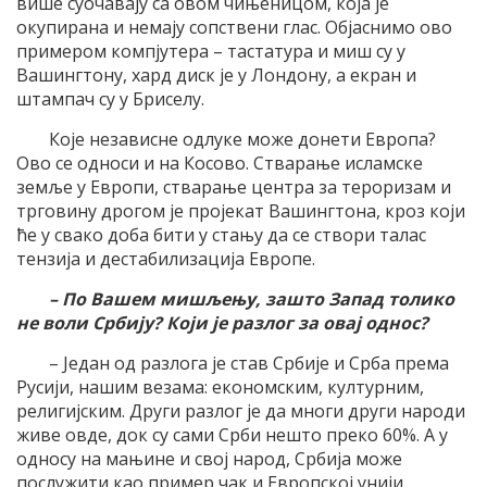
више суочавају са овом чињеницом, која је
окупирана и немају сопствени глас. Објаснимо ово
примером компјутера – тастатура и миш су у
Вашингтону, хард диск је у Лондону, а екран и
штампач су у Бриселу.
Које независне одлуке може донети Европа?
Ово се односи и на Косово. Стварање исламске
земље у Европи, стварање центра за тероризам и
трговину дрогом је пројекат Вашингтона, кроз који
ће у свако доба бити у стању да се створи талас
тензија и дестабилизација Европе.
– По Вашем мишљењу, зашто Запад толико
не воли Србију? Који је разлог за овај однос?
– Један од разлога је став Србије и Срба према
Русији, нашим везама: економским, културним,
религијским. Други разлог је да многи други народи
живе овде, док су сами Срби нешто преко 60%. А у
односу на мањине и свој народ, Србија може
послужити као пример чак и Европској унији.