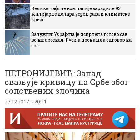
Велике нафтне компаније зарадиле 93
милијарде долара усред рата и климатске
кризе
Залужни: Украјина је исцрпела готово сав
војни арсенал, Русија пронашла одговор на
све
ПЕТРОНИЈЕВИЋ: Запад
сваљује кривицу на Србе због
сопствених злочина
27.12.2017. - 20:21