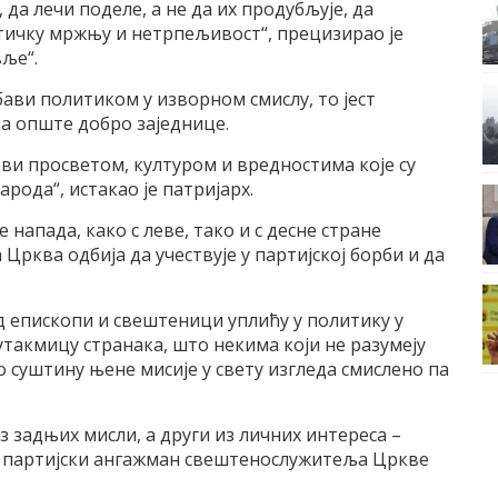
, да лечи поделе, а не да их продубљује, да
литичку мржњу и нетрпељивост“, прецизирао је
ље“.
 бави политиком у изворном смислу, то јест
а опште добро заједнице.
 бави просветом, културом и вредностима које су
рода“, истакао је патријарх.
напада, како с леве, тако и с десне стране
Црква одбија да учествује у партијској борби и да
д епископи и свештеници уплићу у политику у
утакмицу странака, што некима који не разумеју
о суштину њене мисије у свету изгледа смислено па
ез задњих мисли, а други из личних интереса –
 и партијски ангажман свештенослужитеља Цркве