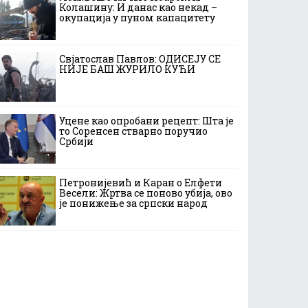
Колашину: И данас као некад –
окупација у пуном капацитету
Свјатослав Павлов: ОДИСЕЈУ СЕ
НИЈЕ БАШ ЖУРИЛО КУЋИ
Уцене као опробани рецепт: Шта је
то Соренсен стварно поручио
Србији
Петронијевић и Каран о Елфети
Весели: Жртва се поново убија, ово
је понижење за српски народ