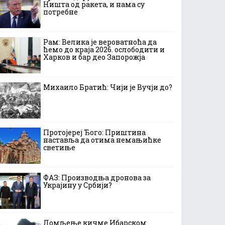
Ништа од ракета, и нама су
потребне
Рам: Велика је вероватноћа да
ћемо до краја 2026. ослободити и
Харков и бар део Запорожја
Михаило Братић: Чији је Вучји до?
Протојереј Ђого: Приштина
наставља да отима немањићке
светиње
ФАЗ: Производња дронова за
Украјину у Србији?
Ломљење кичме Ибарском