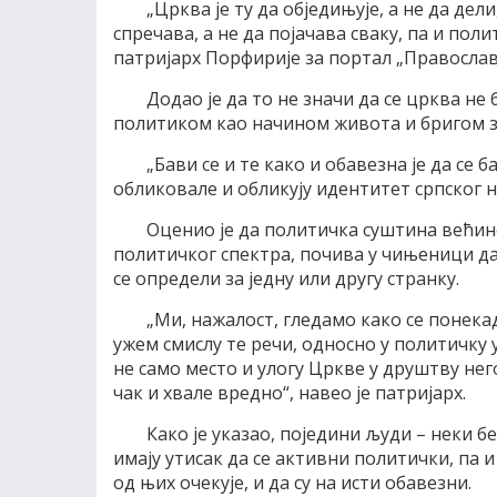
„Црква је ту да обједињује, а не да дели
спречава, а не да појачава сваку, па и по
патријарх Порфирије за портал „Православ
Додао је да то не значи да се црква не
политиком као начином живота и бригом з
„Бави се и те како и обавезна је да се
обликовале и обликују идентитет српског на
Оценио је да политичка суштина већине 
политичког спектра, почива у чињеници да 
се определи за једну или другу странку.
„Ми, нажалост, гледамо како се понека
ужем смислу те речи, односно у политичку 
не само место и улогу Цркве у друштву нег
чак и хвале вредно“, навео је патријарх.
Како је указао, поједини људи – неки б
имају утисак да се активни политички, па
од њих очекује, и да су на исти обавезни.