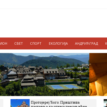
ГИОН
СВЕТ
СПОРТ
ЕКОЛОГИЈА
АНДРИЋГРАД
Протојереј Ђого: Приштина
наставља да отима немањићке