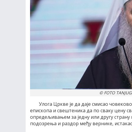
© FOTO TANJUG
Улога Цркве је да даје смисао човеково
епископа и свештеника да по сваку цену све
опредељивањем за једну или другу страну 
подозрења и раздор међу вернике, истакао