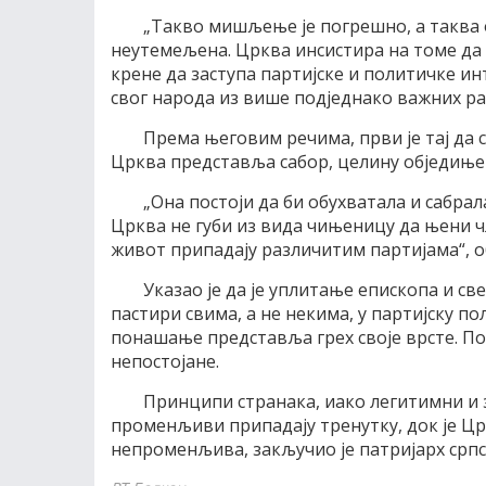
„Такво мишљење је погрешно, а таква 
неутемељена. Црква инсистира на томе да 
крене да заступа партијске и политичке ин
свог народа из више подједнако важних раз
Према његовим речима, први је тај да с
Црква представља сабор, целину обједињен
„Она постоји да би обухватала и сабрал
Црква не губи из вида чињеницу да њени ч
живот припадају различитим партијама“, об
Указао је да је уплитање епископа и св
пастири свима, а не некима, у партијску п
понашање представља грех своје врсте. Пос
непостојане.
Принципи странака, иако легитимни и 
променљиви припадају тренутку, док је Црк
непроменљива, закључио је патријарх српс