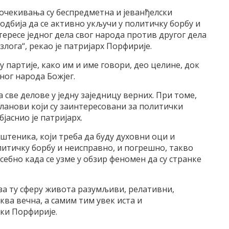
очекивања су беспредметна и јеванђелски
одбија да се активно укључи у политичку борбу и
тересе једног дела свог народа против другог дела
лога“, рекао је патријарх Порфирије.
у партије, како им и име говори, део целине, док
ог народа Божјег.
а све делове у једну заједницу верних. При томе,
ланови који су заинтересовани за политички
јаснио је патријарх.
ештеника, који треба да буду духовни оци и
олитичку борбу и неисправно, и погрешно, такво
ебно када се узме у обзир феномен да су странке
за ту сферу живота разумљиви, релативни,
ва вечна, а самим тим увек иста и
ки Порфирије.