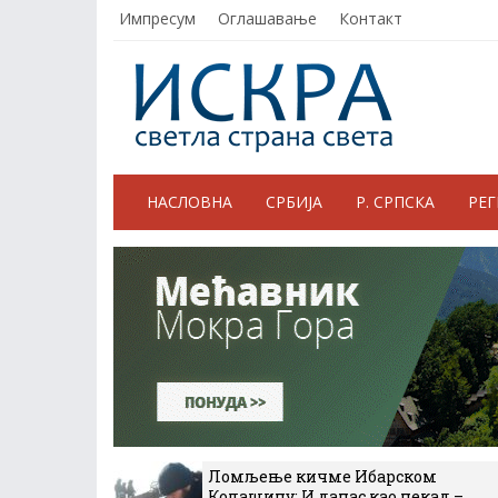
Импресум
Оглашавање
Контакт
НАСЛОВНА
СРБИЈА
Р. СРПСКА
РЕ
Ломљење кичме Ибарском
Колашину: И данас као некад –