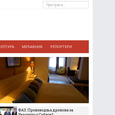
КУЛТУРА
МЕЋАВНИК
РЕПОРТЕРИ
ФАЗ: Производња дронова за
Украјину у Србији?