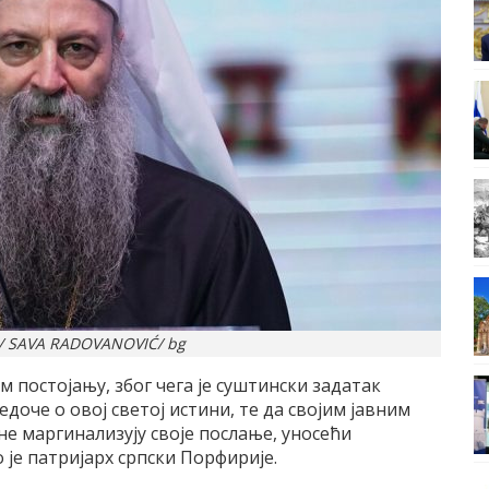
/ SAVA RADOVANOVIĆ/ bg
м постојању, због чега је суштински задатак
доче о овој светој истини, те да својим јавним
не маргинализују своје послање, уносећи
 је патријарх српски Порфирије.