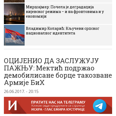
Миршајмер: Почела је деградација
кијевског режима – и на фронтовима и у
економији
Владимир Коларић: Кључеви српског
националног идентитета
ОЦИЈЕНИО ДА ЗАСЛУЖУЈУ
ПАЖЊУ: Мектић подржао
демобилисане борце такозване
Армије БиХ
26.06.2017. - 20:15