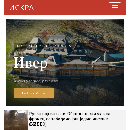
ИСКРА
Навига
Руска војска гази: Објављен снимак са
фронта, ослобођено још једно насеље
(ВИДЕО)