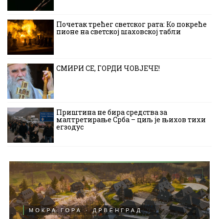
Почетак трећег светског рата: Ко покреће
пионе на светској шаховској табли
СМИРИ СЕ, ГОРДИ ЧОВЈЕЧЕ!
Приштина не бира средства за
малтретирање Срба – циљ је њихов тихи
егзодус