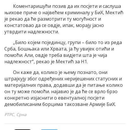
Коментаришући позив да их посјети и саслуша
њихове приче о највећем криминалу у БиХ, Мектић
је рекао да ће размотрити ту могућност и
констатовао да се овдје, ипак, морају јасно
утврдити надлежности.
„Било којем појединцу, групи – било то из реда
Срба, Бошњака или Хрвата, ја ћу увијек отићи и
помоћи. Али, овдје треба видјети шта је чија
надлежност“, рекао је Мектић за Н1.
Он каже да, колико је њему познато, они
штрајкују због одређених неријешених статусних и
материјалних права, додавши да је питање колико
он ту може помоћи. најавио је да ће се врло брзо
конкретно изјаснити о евентуалној посјети
демобилисаним борцима такозване Армије БиХ.
РТРС, Срна