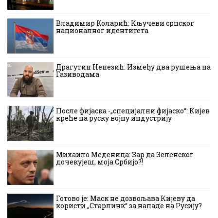
Владимир Коларић: Кључеви српског
националног идентитета
Драгутин Ненезић: Између два рушења на
Газиводама
После фијаска -„специјални фијаско“: Кијев
креће на руску војну индустрију
Михаило Меденица: Зар да Зеленског
дочекујеш, моја Србијо?!
Готово је: Маск не дозвољава Кијеву да
користи „Старлинк“ за нападе на Русију?