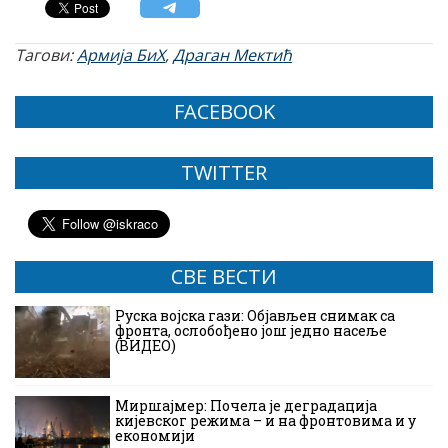
Тагови:
Армија БиХ
,
Драган Мектић
FACEBOOK
TWITTER
СВЕ ВЕСТИ
Руска војска гази: Објављен снимак са
фронта, ослобођено још једно насеље
(ВИДЕО)
Миршајмер: Почела је деградација
кијевског режима – и на фронтовима и у
економији