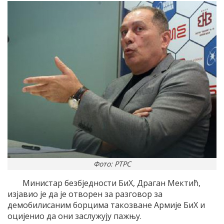
Фото: РТРС
Министар безбједности БиХ, Драган Мектић,
изјавио је да је отворен за разговор за
демобилисаним борцима такозване Армије БиХ и
оцијенио да они заслужују пажњу.