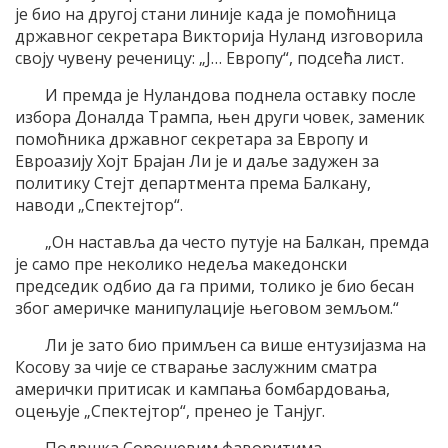
је био на другој стани линије када је помоћница
државног секретара Викторија Нуланд изговорила
своју чувену реченицу: „Ј… Европу“, подсећа лист.
И премда је Нуландова поднела оставку после
избора Доналда Трампа, њен други човек, заменик
помоћника државног секретара за Европу и
Евроазију Хојт Брајан Ли је и даље задужен за
политику Стејт департмента према Балкану,
наводи „Спектејтор“.
„Он наставља да често путује на Балкан, премда
је само пре неколико недеља македонски
председик одбио да га прими, толико је био бесан
због америчке манипулације његовом земљом.“
Ли је зато био примљен са више ентузијазма на
Косову за чије се стварање заслужним сматра
амерички притисак и кампања бомбардовања,
оцењује „Спектејтор“, пренео је Танјуг.