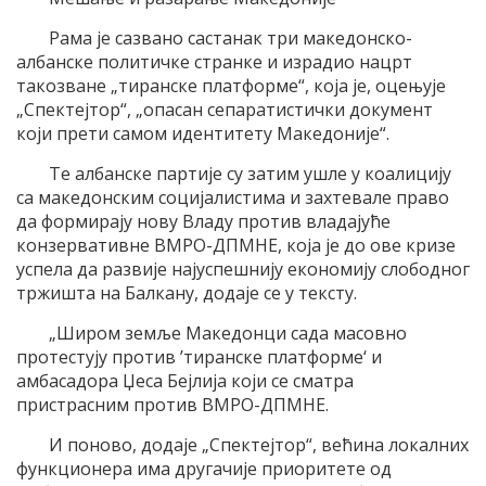
Рама је сазвано састанак три македонско-
албанске политичке странке и израдио нацрт
такозване „тиранске платформе“, која је, оцењује
„Спектејтор“, „опасан сепаратистички документ
који прети самом идентитету Македоније“.
Те албанске партије су затим ушле у коалицију
са македонским социјалистима и захтевале право
да формирају нову Владу против владајуће
конзервативне ВМРО-ДПМНЕ, која је до ове кризе
успела да развије најуспешнију економију слободног
тржишта на Балкану, додаје се у тексту.
„Широм земље Македонци сада масовно
протестују против ’тиранске платформе‘ и
амбасадора Џеса Бејлија који се сматра
пристрасним против ВМРО-ДПМНЕ.
И поново, додаје „Спектејтор“, већина локалних
функционера има другачије приоритете од