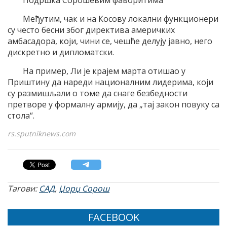
Подршка Сорошевим фаворитима
Међутим, чак и на Косову локални функционери
су често бесни због директива америчких
амбасадора, који, чини се, чешће делују јавно, него
дискретно и дипломатски.
На пример, Ли је крајем марта отишао у
Приштину да нареди националним лидерима, који
су размишљали о томе да снаге безбедности
претворе у формалну армију, да „тај закон повуку са
стола“.
rs.sputniknews.com
Тагови:
САД
,
Џорџ Сорош
FACEBOOK