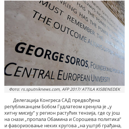
Фото: rs.sputniknews.com, AFP 2017/ ATTILA KISBENEDEK
Делегација Конгреса САД предвођена
републиканцем Бобом Гудлатеом кренула је „у
хитну мисију“ у регион растућих тензија, где су још
на снази „пропала Обамина и Сорошева политика“
и фаворизовање неких кругова „на уштрб грађана,