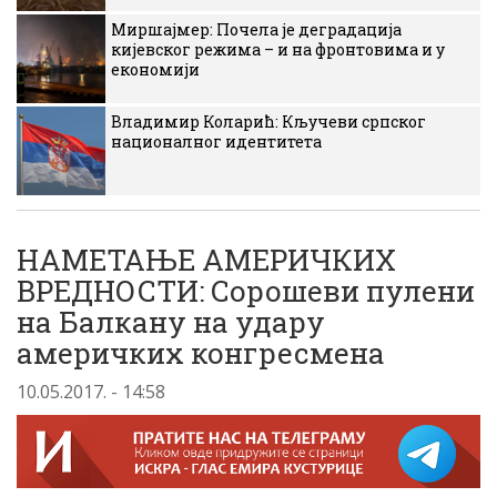
Миршајмер: Почела је деградација
кијевског режима – и на фронтовима и у
економији
Владимир Коларић: Кључеви српског
националног идентитета
НАМЕТАЊЕ АМЕРИЧКИХ
ВРЕДНОСТИ: Сорошеви пулени
на Балкану на удару
америчких конгресмена
10.05.2017. - 14:58