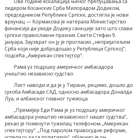
Ове године ескалација њеног препуцавања са
лидером босанских Срба Милорадом Додиком,
председником Републике Српске, достигла је нови
врхунац — Кормакова је натерала Министарство
финансија да уведе Додику санкције зато што слави
српски православни празник Свети Стефан 9.
јануара. Заузврат он ју је прогласио „непријатељем
Срба који није добродошао у Републици Српској“,
подсећа „Американ спектејтор“.
Рама уз подршку америчког амбасадора
уништио независно судство
Лист наводи и да је у Тирани, рецимо, дошло до
сукоба Амбасаде САД, односно амбасадора Доналда
Луа, и албанског главног тужиоца.
„Премијер Еди Рама је уз подршку америчког
амбасадора уништио независност нашег судства“,
рекао је поменути тужилац телефоном „Американ
спектејтору“. „Под паролом правосудне реформе,
успели су да га политизују“, објаснио је он.