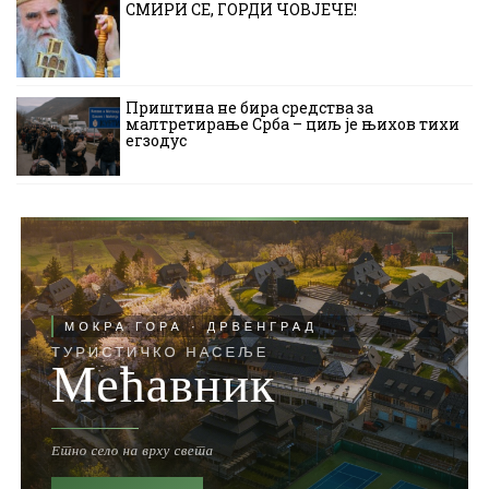
СМИРИ СЕ, ГОРДИ ЧОВЈЕЧЕ!
Приштина не бира средства за
малтретирање Срба – циљ је њихов тихи
егзодус