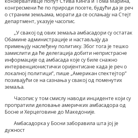
конзервативце попут Стива Кинга и Тома Марина,
конгресмени ће по природи посете, будући да је реч
о страним земљама, морати да се ослањају на Стејт
департмент, указује часопис.
„У свакој од ових земаља амбасадори су остатак
Обамине администрације и настављају да
примењују наслеђену политику. Због тога је тешко
замислити да ће делегација добити непристрасне
информације од амбасада које су биле снажно
интервенционистички оријентисане када је реч о
локалној политици“, пише „Американ спектејтор“
позивајући се на сазнања у свакој од поменутих
земаља.
Часопис у том смислу наводи инциденте који су
пропратили деловање америчких амбасадора од
Босне и Херцеговине до Македоније.
Амбасадорка у Босни заборавила шта јој је
дужност