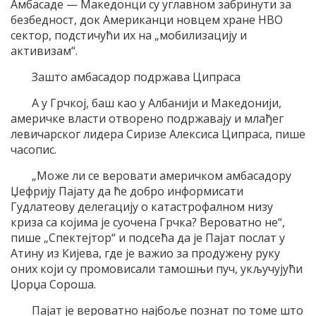
Амбасаде — Македонци су углавном забринути за
безбедност, док Американци новцем хране НВО
сектор, подстичући их на „мобилизацију и
активизам“.
Зашто амбасадор подржава Ципраса
А у Грчкој, баш као у Албанији и Македонији,
америчке власти отворено подржавају и млађег
левичарског лидера Сиризе Алексиса Ципраса, пише
часопис.
„Може ли се веровати америчком амбасадору
Џефрију Пајату да ће добро информисати
Гудлатеову делегацију о катастрофалном низу
криза са којима је суочена Грчка? Вероватно не“,
пише „Спектејтор“ и подсећа да је Пајат послат у
Атину из Кијева, где је важио за продужену руку
оних који су промовисали тамошњи пуч, укључујући
Џорџа Сороша.
Пајат је вероватно најбоље познат по томе што