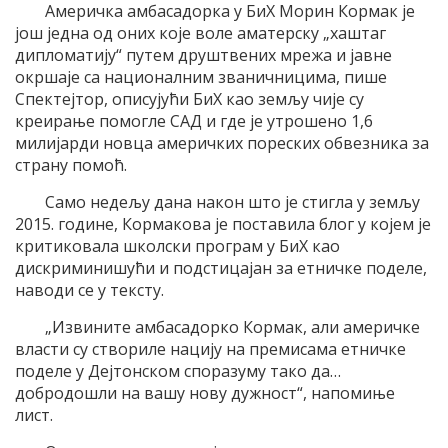
Америчка амбасадорка у БиХ Морин Кормак је
још једна од оних које воле аматерску „хаштаг
дипломатију“ путем друштвених мрежа и јавне
окршаје са националним званичницима, пише
Спектејтор, описујући БиХ као земљу чије су
креирање помогле САД и где је утрошено 1,6
милијарди новца америчких пореских обвезника за
страну помоћ.
Само недељу дана након што је стигла у земљу
2015. године, Кормакова је поставила блог у којем је
критиковала школски програм у БиХ као
дискриминишући и подстицајан за етничке поделе,
наводи се у тексту.
„Извините амбасадорко Кормак, али америчке
власти су створиле нацију на премисама етничке
поделе у Дејтонском споразуму тако да…
добродошли на вашу нову дужност“, напомиње
лист.