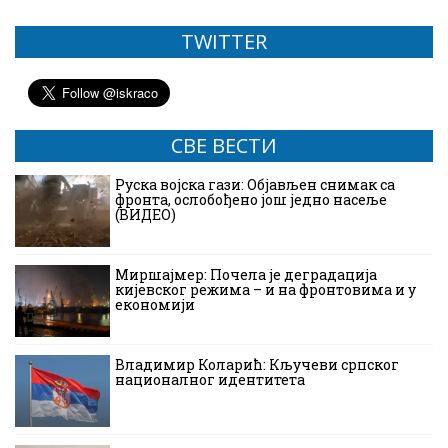
TWITTER
СВЕ ВЕСТИ
Руска војска гази: Објављен снимак са
фронта, ослобођено још једно насеље
(ВИДЕО)
Миршајмер: Почела је деградација
кијевског режима – и на фронтовима и у
економији
Владимир Коларић: Кључеви српског
националног идентитета