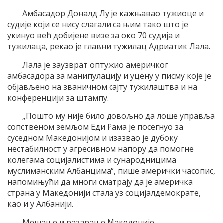
Амбасадор Доналд Лу је кажњавао тужиоце и
судије који се нису слагали са њим тако што је
укинуо већ добијене визе за око 70 судија и
тужилаца, рекао је главни тужилац Адриатик Лала.
Лала је заузврат оптужио америчког
амбасадора за манипулацију и уцену у писму које је
објављено на званичном сајту тужилаштва и на
конференцији за штампу.
„Пошто му није било довољно да лоше управља
сопственом земљом Еди Рама је посегнуо за
суседном Македонијом и изазвао је дубоку
нестабилност у агресивном напору да помогне
колегама социјалистима и сународницима
муслиманским Албанцима“, пише амерички часопис,
напомињући да многи сматрају да је америчка
страна у Македонији стала уз социјалдемократе,
као и у Албанији.
Мешање и разарање Македоније