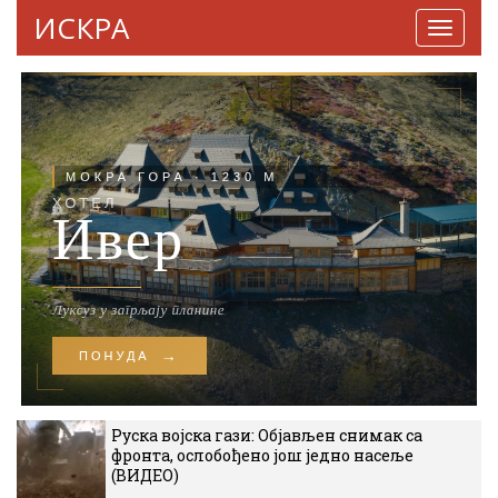
ИСКРА
Навига
Руска војска гази: Објављен снимак са
фронта, ослобођено још једно насеље
(ВИДЕО)