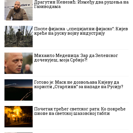
Драгутин Ненезић: Између два рушења на
Газиводама
После фијаска -„специјални фијаско“: Кијев
креће на руску војну индустрију
Михаило Меденица: Зар да Зеленског
дочекујеш, моја Србијо?!
Готово је: Маск не дозвољава Кијеву да
користи „Старлинк“ за нападе на Русију?
Почетак трећег светског рата: Ко покреће
пионе на светској шаховској табли