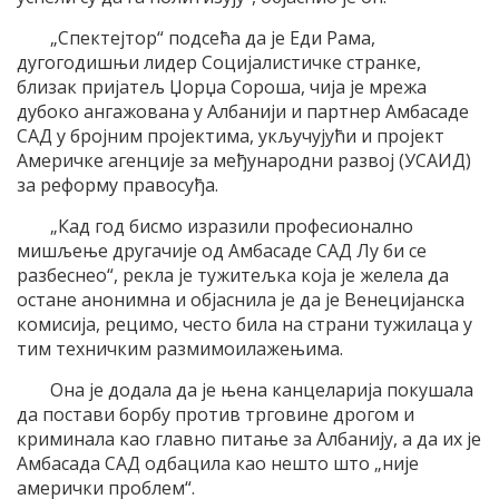
„Спектејтор“ подсећа да је Еди Рама,
дугогодишњи лидер Социјалистичке странке,
близак пријатељ Џорџа Сороша, чија је мрежа
дубоко ангажована у Албанији и партнер Амбасаде
САД у бројним пројектима, укључујући и пројект
Америчке агенције за међународни развој (УСАИД)
за реформу правосуђа.
„Кад год бисмо изразили професионално
мишљење другачије од Амбасаде САД Лу би се
разбеснео“, рекла је тужитељка која је желела да
остане анонимна и објаснила је да је Венецијанска
комисија, рецимо, често била на страни тужилаца у
тим техничким размимоилажењима.
Она је додала да је њена канцеларија покушала
да постави борбу против трговине дрогом и
криминала као главно питање за Албанију, а да их је
Амбасада САД одбацила као нешто што „није
амерички проблем“.