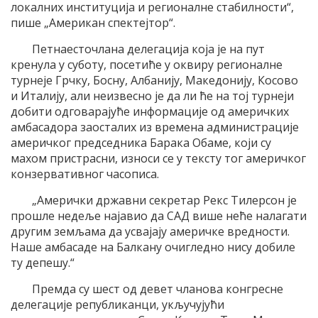
локалних институција и регионалне стабилности“,
пише „Американ спектејтор“.
Петнаесточлана делегација која је на пут
кренула у суботу, посетиће у оквиру регионалне
турнеје Грчку, Босну, Албанију, Македонију, Косово
и Италију, али неизвесно је да ли ће на тој турнеји
добити одговарајуће информације од америчких
амбасадора заосталих из времена администрације
америчког председника Барака Обаме, који су
махом пристрасни, износи се у тексту тог америчког
конзервативног часописа.
„Амерички државни секретар Рекс Тилерсон је
прошле недеље најавио да САД више неће налагати
другим земљама да усвајају америчке вредности.
Наше амбасаде на Балкану очигледно нису добиле
ту депешу.“
Премда су шест од девет чланова конгресне
делегације републиканци, укључујући