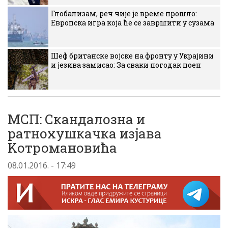
Глобализам, реч чије је време прошло:
Европска игра која ће се завршити у сузама
Шеф британске војске на фронту у Украјини
и језива замисао: За сваки погодак поен
MСП: Скандалозна и
ратнохушкачка изjава
Kотромановића
08.01.2016. - 17:49