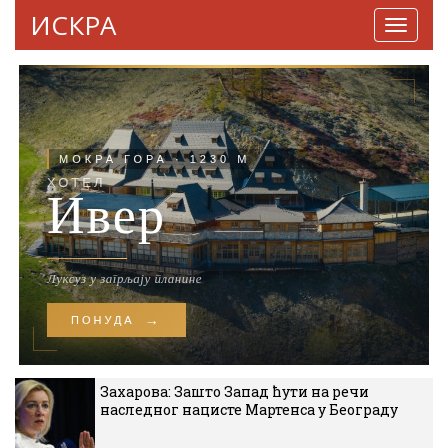
ИСКРА
Навига
Захарова: Зашто Запад ћути на речи
наследног нацисте Мартенса у Београду