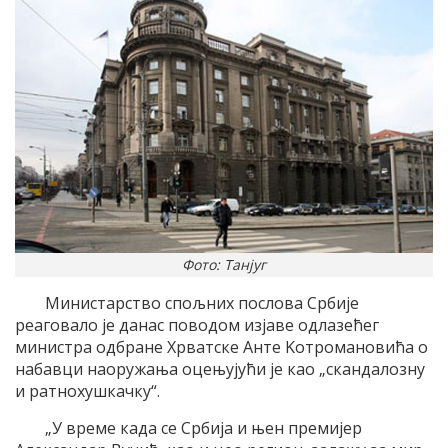
Фото: Танјуг
Mинистарство спољних послова Србиjе
реаговало jе данас поводом изjаве одлазећег
министра одбране Хрватске Aнте Kотромановића о
набавци наоружања оцењуjући jе као „скандалозну
и ратнохушкачку“.
„У време када се Србиjа и њен премиjер