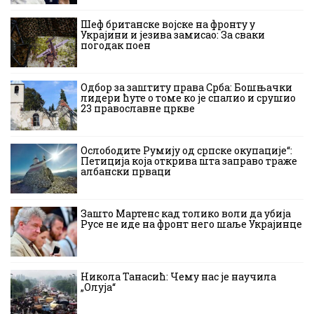
Шеф британске војске на фронту у
Украјини и језива замисао: За сваки
погодак поен
Одбор за заштиту права Срба: Бошњачки
лидери ћуте о томе ко је спалио и срушио
23 православне цркве
Ослободите Румију од српске окупације“:
Петиција која открива шта заправо траже
албански прваци
Зашто Мартенс кад толико воли да убија
Русе не иде на фронт него шаље Украјинце
Никола Танасић: Чему нас је научила
„Олуја“