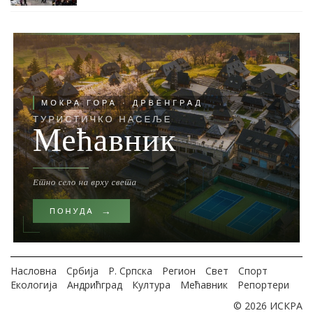
Насловна
Србија
Р. Српска
Регион
Свет
Спорт
Екологија
Андрићград
Култура
Мећавник
Репортери
© 2026 ИСКРА