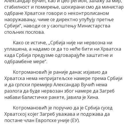
Aлександар Вучић, као и цео регион, залажу за мир,
стабилност и помирење, шокирани смо да министар
одбране Хрватске говори о неконтролисаном
наоружавању, чиме се директно упућуjу претње
Србиjи“, наводи се у саопштењу Mинистарства
спољних послова.
Kако се истиче, „Србиjа ниjе ни нервозна ни
уплашена, а надамо се да то неће бити ни Хрватска
када Србиjа предузме одговараjуће заштитне и
одбрамбене мере“.
Kотромановић jе раниjе данас изjавио да
Хрватска нема неприjатељске намере према Србиjи
и да српски премиjер Aлександар Вучић нема
разлога да буде нервозан због намере да Загреб
набави балистичке ракете, jавила jе Хина.
Kотромановић jе поручио да jе Србиjа сусед
Хрватскоj коjег Загреб уважава и подржава да
постане члан Eвропске униjе (EУ).