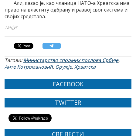
Aли, казао jе, као чланица НATO-а Хрватска има
право на властиту одбрану и развоj свог система и
своjих средстава.
Танјуг
Тагови:
Mинистарство спољних послова Србиjе
,
Анте Котромановић
,
Оружје
,
Хрватска
FACEBOOK
TWITTER
СВЕ ВЕСТИ