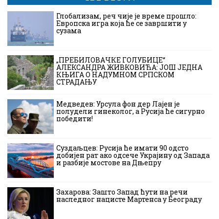
Глобализам, реч чије је време прошло:
Европска игра која ће се завршити у
сузама
„ПРЕБИЛОВАЧКЕ ГОЛУБИЦЕ“
АЛЕКСАНДРА ЖИВКОВИЋА: ЈОШ ЈЕДНА
КЊИГА О НАДУМНОМ СРПСКОМ
СТРАДАЊУ
Медведев: Урсула фон дер Лајен је
полудели гинеколог, а Русија ће сигурно
победити!
Суздаљцев: Русија ће имати 90 одсто
добијен рат ако одсече Украјину од Запада
и разбије мостове на Дњепру
Захарова: Зашто Запад ћути на речи
наследног нацисте Мартенса у Београду