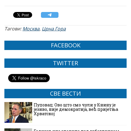
Тагови:
Москва
,
Црна Гора
FACEBOOK
TWITTER
СВЕ ВЕСТИ
Пуповац: Ово што смо чули у Книну је
језиво, није демократија, већ пријетња
Хрватској