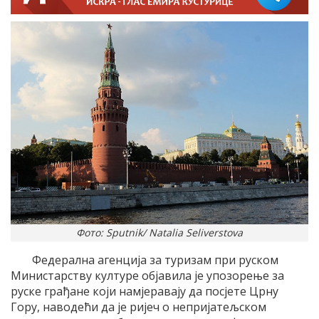
Фото: Sputnik/ Natalia Seliverstova
Федерална агенција за туризам при руском
Министарству културе објавила је упозорење за
руске грађане који намјеравају да посјете Црну
Гору, наводећи да је ријеч о непријатељском