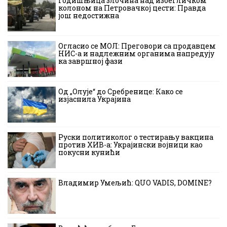
Годишњица злочина над избегличком
колоном на Петровачкој цести: Правда
још недостижна
Огласио се МОЛ: Преговори са продавцем
НИС-а и надлежним органима напредују
ка завршној фази
Од „Олује“ до Сребренице: Како се
изјаснила Украјина
Руски политиколог о тестирању вакцина
против ХИВ-а: Украјински војници као
покусни кунићи
Владимир Умељић: QUO VADIS, DOMINE?