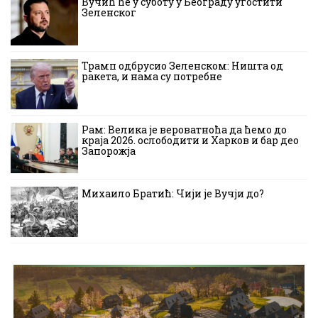
Вучић ће у суботу у Београду угостити
Зеленског
Трамп одбрусио Зеленском: Ништа од
ракета, и нама су потребне
Рам: Велика је вероватноћа да ћемо до
краја 2026. ослободити и Харков и бар део
Запорожја
Михаило Братић: Чији је Вучји до?