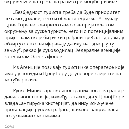
окружењу и да треба да размотре могуће ризике.
„Безбједност туриста треба да буде приоритет
не само државе, него и области туризма. У случају
Црне Горе не говоримо само о непријатељском
окружењу за руске туристе, него и о потенцијалним
пријетњама које би руски грађани требало да узму у
обзир уколико намјеравају да иду на одмор у ту
земљу“, рекао је руководилац Федералне агенције
за туризам Олег Сафонов.
Из Агенције позивају туристичке оператере које
имају у понуди и Црну Гору да упозоре клијенте на
могуће ризике.
Руско Министарство иностраних послова раније
данас саопштило је, између осталог, да у Црној Гори
влада „антируска хистерија“, да нису искључене
провокације руских грађана, њихово задржавање
по сумњивим мотивима.
Срна