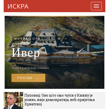
ИСКРА
Навига
Пуповац: Ово што смо чули у Книну је
језиво, није демократија, већ пријетња
Хрватској