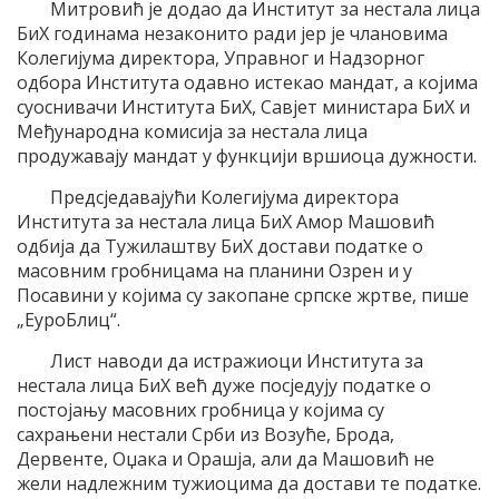
Митровић је додао да Институт за нестала лица
БиХ годинама незаконито ради јер је члановима
Колегијума директора, Управног и Надзорног
одбора Института одавно истекао мандат, а којима
суоснивачи Института БиХ, Савјет министара БиХ и
Међународна комисија за нестала лица
продужавају мандат у функцији вршиоца дужности.
Предсједавајући Колегијума директора
Института за нестала лица БиХ Амор Машовић
одбија да Тужилаштву БиХ достави податке о
масовним гробницама на планини Озрен и у
Посавини у којима су закопане српске жртве, пише
„ЕуроБлиц“.
Лист наводи да истражиоци Института за
нестала лица БиХ већ дуже посједују податке о
постојању масовних гробница у којима су
сахрањени нестали Срби из Возуће, Брода,
Дервенте, Оџака и Орашја, али да Машовић не
жели надлежним тужиоцима да достави те податке.