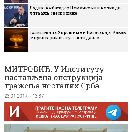
Додик: Амбасадор Немачке или не зна да
чита или свесно лаже
Годишњица Хирошиме и Нагасакија: Какав
је нуклеарни статус света данас
МИТРОВИЋ: У Институту
настављена опструкција
тражења несталих Срба
23.01.2017. - 13:37