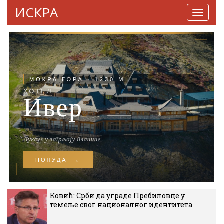
ИСКРА
Навига
Ковић: Срби да уграде Пребиловце у
темеље свог националног идентитета