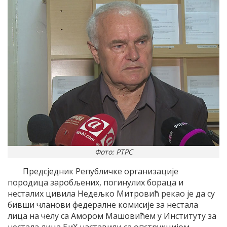
Фото: РТРС
Предсједник Републичке организације
породица заробљених, погинулих бораца и
несталих цивила Недељко Митровић рекао је да су
бивши чланови федералне комисије за нестала
лица на челу са Амором Машовићем у Институту за