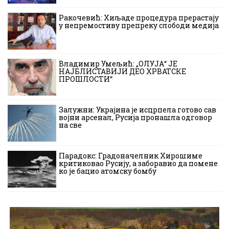
Ракочевић: Хиљаде процедура прерастају
у непремостиву препреку слободи медија
Владимир Умељић: „ОЛУЈА“ ЈЕ
НАЈБЛИСТАВИЈИ ДЕО ХРВАТСКЕ
ПРОШЛОСТИ“
Залужни: Украјина је исцрпела готово сав
војни арсенал, Русија пронашла одговор
на све
Парадокс: Градоначелник Хирошиме
критиковао Русију, а заборавио да помене
ко је бацио атомску бомбу