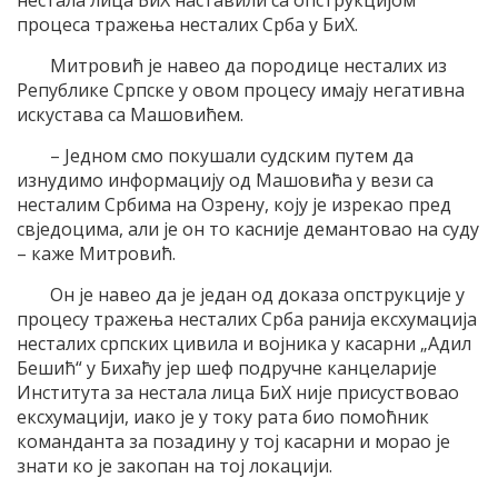
нестала лица БиХ наставили са опструкцијом
процеса тражења несталих Срба у БиХ.
Митровић је навео да породице несталих из
Републике Српске у овом процесу имају негативна
искустава са Машовићем.
– Једном смо покушали судским путем да
изнудимо информацију од Машовића у вези са
несталим Србима на Озрену, коју је изрекао пред
свједоцима, али је он то касније демантовао на суду
– каже Митровић.
Он је навео да је један од доказа опструкције у
процесу тражења несталих Срба ранија ексхумација
несталих српских цивила и војника у касарни „Адил
Бешић“ у Бихаћу јер шеф подручне канцеларије
Института за нестала лица БиХ није присуствовао
ексхумацији, иако је у току рата био помоћник
команданта за позадину у тој касарни и морао је
знати ко је закопан на тој локацији.