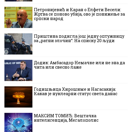
Петронијевић и Каран о Елфети Весели:
Жртва се поново убија, ово је понижење за
српски народ
Приштина подигла још једну оптужницу
за „ратни злочин“: На списку 20 људи
Додик: Амбасадор Немачке или не зна да
чита или свесно лаже
Годишњица Хирошиме и Нагасакија:
Какав је нуклеарни статус света данас
МАКСИМ ТОМИЋ: Вештачка
интелигенција, Мегалополис