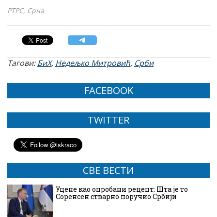
РТРС, Срна
Тагови:
БиХ
,
Недељко Митровић
,
Срби
FACEBOOK
TWITTER
СВЕ ВЕСТИ
Уцене као опробани рецепт: Шта је то
Соренсен стварно поручио Србији