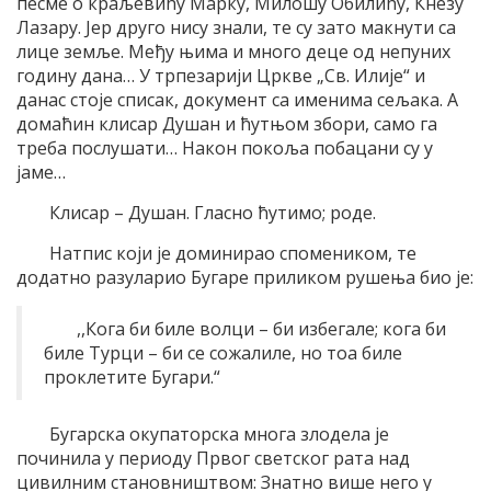
песме о краљевићу Марку, Милошу Обилићу, Кнезу
Лазару. Јер друго нису знали, те су зато макнути са
лице земље. Међу њима и много деце од непуних
годину дана… У трпезарији Цркве „Св. Илије“ и
данас стоје списак, документ са именима сељака. А
домаћин клисар Душан и ћутњом збори, само га
треба послушати… Након покоља побацани су у
јаме…
Клисар – Душан. Гласно ћутимо; роде.
Натпис који је доминирао спомеником, те
додатно разуларио Бугаре приликом рушења био је:
,,Кога би биле волци – би избегале; кога би
биле Турци – би се сожалиле, но тоа биле
проклетите Бугари.“
Бугарска окупаторска многа злодела је
починила у периоду Првог светског рата над
цивилним становништвом: Знатно више него у