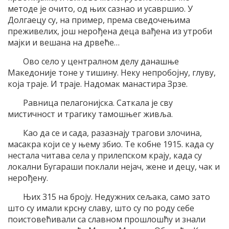
методе је очито, од њих сазнао и усавршио. У
Долгаецу су, на пример, према сведочењима
преживелих, још нерођена деца вађена из утроби
мајки и вешана на дрвеће…
Ово село у централном делу данашње
Македоније тоне у тишину. Неку непробојну, глуву,
која траје. И траје. Надомак манастира Зрзе.
Равница пелагонијска. Саткала је сву
мистичност и трагику тамошњег живља.
Као да се и сада, разазнају трагови злочина,
масакра који се у њему збио. Те кобне 1915. када су
нестала читава села у прилепском крају, када су
локални Бугараши поклали нејач, жене и децу, чак и
нерођену.
Њих 315 на броју. Недужних сељака, само зато
што су имали крсну славу, што су по роду себе
поистовећивали са славном прошлошћу и знали