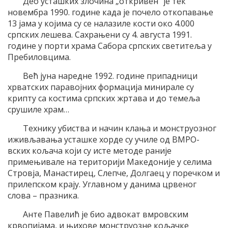
Део усташких злочина „откривен“ је тек
новембра 1990. године када је почело откопавање
13 јама у којима су се налазиле кости око 4.000
српских лешева. Сахрањени су 4. августа 1991.
године у порти храма Сабора српских светитеља у
Пребиловцима.
Већ јуна наредне 1992. године припадници
хрватских паравојних формација минирале су
крипту са костима српских жртава и до темеља
срушиле храм…
Технику убиства и начин клања и монструозног
иживљавања усташке хорде су училе од ВМРО-
вских кољача који су исте методе раније
примењивале на територији Македоније у селима
Стровја, Манастирец, Слепче, Долгаец у поречком и
прилепском крају. Углавном у данима црвеног
слова – празника.
Анте Павелић је био адвокат вмровским
крвопијама, и њихове монструозне кољачке