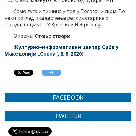
Само туга и тишина у пољу Пелагонијском. По
неки поглед и сведочења ретких старина о
страдалницима… У Зрзе, или Небрегову.
Опрема:
Стање ствари
(
Културно–информативни центар Срба у
Македонији „Спона“, 8. 8. 2020
)
FACEBOOK
TWITTER