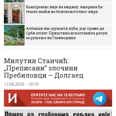
Компромис није на видику: Америка ће
тешко изаћи из блискоисточног вира
Албанци им срушили куће, још траже да
Срби плате: Приштина испоставила рачун
за рушење на Газиводама
Милутин Станчић:
„Преписани“ злочини
Пребиловци – Долгаец
12.08.2020. - 10:10