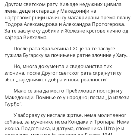
Другом светском рату. Хиљаде недужних цивила
жена, деце и стараца у Македонији на
најгрозоморнији начин су масакрирани према плану
Тодора Александрова и Александра Протогерова.
За те заслуге су добили и Железне крстове лично од
кајзера Вилхелма.
После рата Краљевина СХС је за те заслуге
тужила Бугарску за почињене ратне злочине у Хагу…
Но, многа документа и сведочанства тих
злочина, после Другог светског рата скрајнути су
због „заједничког добра и нове реалности“.
Мало се зна да место Пребиловци постоји и у
Македонији. Помиње се у народној песми „Ја излези
Ђурђо“.
У забораву су нестале жртве, нема молитвеног
сећања, за мученике нема Кондака и Тропара. Нема
икона. Подсетника, и датума, споменика. Што је и
постојало, макнуто је, поново од Бугара 1941.