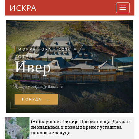
ИСКРА
Навига
(Не)научене лекције Пребиловаца: Док зло
неонацизма и повампиреног усташтва
поново не закуца