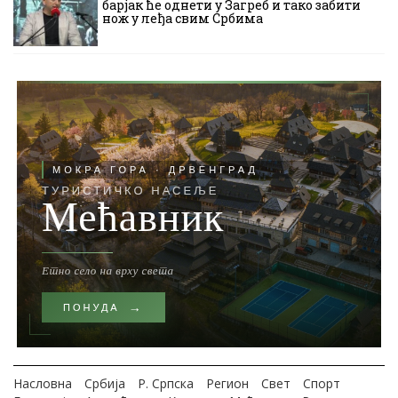
барјак ће однети у Загреб и тако забити
нож у леђа свим Србима
Насловна
Србија
Р. Српска
Регион
Свет
Спорт