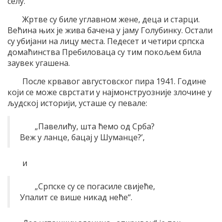
селу.
Жртве су биле углавном жене, деца и старци.
Већина њих је жива бачена у јаму Голубинку. Остали
су убијани на лицу места. Педесет и четири српска
домаћинства Пребиловаца су тим покољем била
заувек угашена.
После крвавог августовског пира 1941. Године
који се може сврстати у најмонструозније злочине у
људској историји, усташе су певале:
„Павелићу, шта ћемо од Срба?
Веж у ланце, бацај у Шуманце?’,
и
„Српске су се погасиле свијеће,
Упалит се више никад неће“.