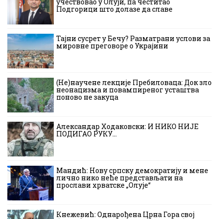
учествовао у Олуји, па честитао
Подгорици што долазе да славе
Тајни сусрет у Бечу? Разматрани услови за
мировне преговоре о Украјини
(Не)научене лекције Пребиловаца: Док зло
неонацизма и повампиреног усташтва
поново не закуца
Александар Ходаковски: И НИКО НИЈЕ
ПОДИГАО РУКУ…
Мандић: Нову српску демократију и мене
лично нико неће представљати на
прослави хрватске „Олује“
Кнежевић: Однарођена Црна Гора свој