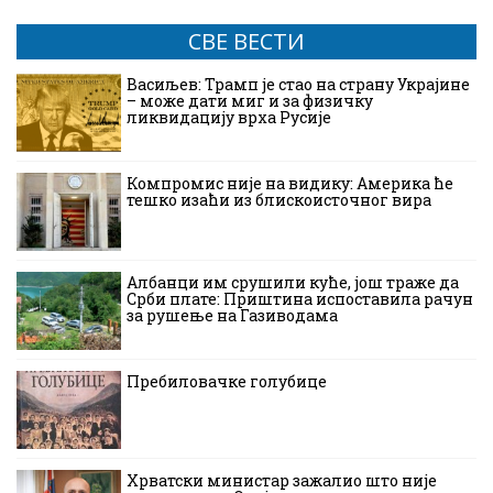
СВЕ ВЕСТИ
Васиљев: Трамп је стао на страну Украјине
– може дати миг и за физичку
ликвидацију врха Русије
Компромис није на видику: Америка ће
тешко изаћи из блискоисточног вира
Албанци им срушили куће, још траже да
Срби плате: Приштина испоставила рачун
за рушење на Газиводама
Пребиловачке голубице
Хрватски министар зажалио што није