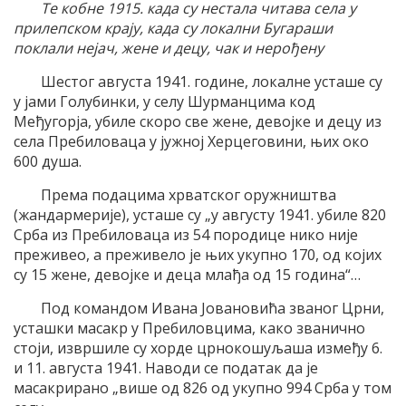
Те кобне 1915. када су нестала читава села у
прилепском крају, када су локални Бугараши
поклали нејач, жене и децу, чак и нерођену
Шестог августа 1941. године, локалне усташе су
у јами Голубинки, у селу Шурманцима код
Међугорја, убиле скоро све жене, девојке и децу из
села Пребиловаца у јужној Херцеговини, њих око
600 душа.
Према подацима хрватског оружништва
(жандармерије), усташе су „у августу 1941. убиле 820
Срба из Пребиловаца из 54 породице нико није
преживео, а преживело је њих укупно 170, од којих
су 15 жене, девојке и деца млађа од 15 година“…
Под командом Ивана Јовановића званог Црни,
усташки масакр у Пребиловцима, како званично
стоји, извршиле су хорде црнокошуљаша између 6.
и 11. августа 1941. Наводи се податак да је
масакрирано „више од 826 од укупно 994 Срба у том