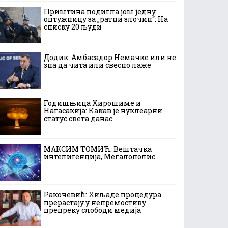
Приштина подигла још једну
оптужницу за „ратни злочин“: На
списку 20 људи
Додик: Амбасадор Немачке или не
зна да чита или свесно лаже
Годишњица Хирошиме и
Нагасакија: Какав је нуклеарни
статус света данас
МАКСИМ ТОМИЋ: Вештачка
интелигенција, Мегалополис
Ракочевић: Хиљаде процедура
прерастају у непремостиву
препреку слободи медија