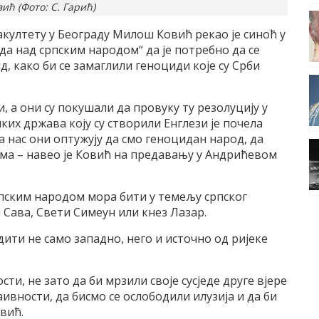
ћ (Фото: С. Гарић)
ултету у Београду Милош Ковић рекао је синоћ у
да над српским народом“ да је потребно да се
д, како би се замаглили геноциди које су Срби
и, а они су покушали да провуку ту резолуцију у
ких држава коју су створили Енглези је почела
а нас они оптужују да смо геноцидан народ, да
а – навео је Ковић на предавању у Андрићевом
рпским народом мора бити у темељу српског
 Сава, Свети Симеун или кнез Лазар.
дити не само западно, него и источно од ријеке
ти, не зато да би мрзили своје сусједе друге вјере
аивности, да бисмо се ослободили илузија и да би
овић.