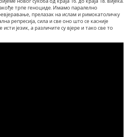
јеме новог сукоба од краја 16. до краја 18. вијека.
акође трпе геноциде. Имамо паралелно
ревјеравање, прелазак на ислам и римокатоличку
лна репресија, сила и све оно што се касније
исти језик, а различите су вјере и тако све то