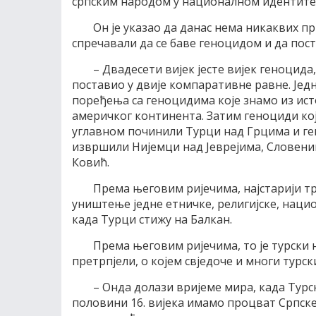
српским народом у националном идентитету
Он је указао да данас нема никаквих п
спречавали да се баве геноцидом и да пос
– Двадесети вијек јесте вијек геноцида
поставио у двије компаративне равне. Једна
поређења са геноцидима које знамо из исто
америчког континента. Затим геноциди који
углавном починили Турци над Грцима и ген
извршили Нијемци над Јеврејима, Словеним
Ковић.
Према његовим ријечима, најстарији т
уништење једне етничке, религијске, национ
када Турци стижу на Балкан.
Према његовим ријечима, то је турски 
претрпјели, о којем свједоче и многи турск
– Онда долази вријеме мира, када Турс
половини 16. вијека имамо процват Српске