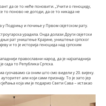
арант да се то неће поновити. „Учити о геноциду,
е то поново не догоди, да се то никада не
да у Подрињу и почиње у Првом свјетском рату.
строугарска урадила. Онда долази Други свјетски
едњи рат уништење Крајине, уништење српског
јеву и то је историја геноцида над српским
западнији православни народ, да је најзападнија
је сада то Република Српска.
а суочавамо са оним што смо видели у 20. вијеку.
ауторитет али који сами признају. То је зато јер
 сјећања која им је подарио Свети Сава – истакао