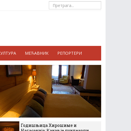
КУЛТУРА
МЕЋАВНИК
РЕПОРТЕРИ
Годишњица Хирошиме и
Нагасакија: Какав је нуклеарни