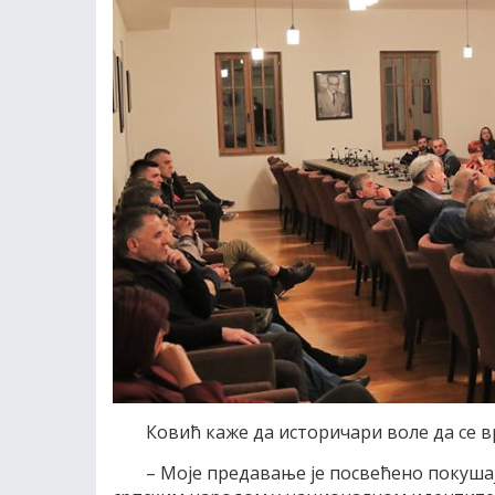
Ковић каже да историчари воле да се вр
– Моје предавање је посвећено покушају