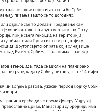
 српског народа – рекао је Ковић.
ријетњи, никаквих притисака који би Србе
тављају питања зашто се то догодило.
, али одакле све то долази. Предавање сам
 је хоризонтална, а друга вертикална. То су
рије, прије свега геноцид на територији
 су обиљежили Први свјетски рат, који су
оциди Другог свјетског рата који су највише
а, над Русима, Србима, Пољацима – навео је
рагови геноцида, тада се мисли на планирано
алне групе, када су Срби у питању, јесте 14. вијек
начин вођења ратова, ужасан период који су Срби
и извори.
ка граница креће даље према сјеверу. У другој
 православне цркве. Манастири су бројнији, има