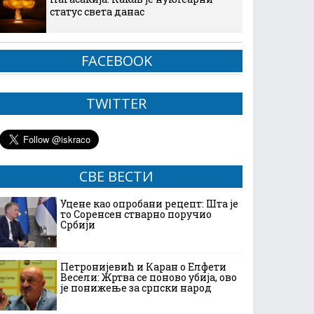
статус света данас
FACEBOOK
TWITTER
СВЕ ВЕСТИ
Уцене као опробани рецепт: Шта је
то Соренсен стварно поручио
Србији
Петронијевић и Каран о Елфети
Весели: Жртва се поново убија, ово
је понижење за српски народ