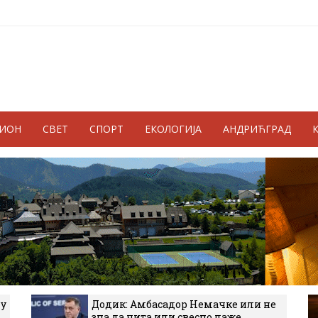
ГИОН
СВЕТ
СПОРТ
ЕКОЛОГИЈА
АНДРИЋГРАД
 у
Додик: Амбасадор Немачке или не
зна да чита или свесно лаже