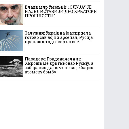
Владимир Умељић: „ОЛУЈА“ ЈЕ
НАЈБЛИСТАВИЈИ ДЕО ХРВАТСКЕ
ПРОШЛОСТИ“
Залужни: Украјина је исцрпела
готово сав војни арсенал, Русија
пронашла одговор на све
Парадокс: Градоначелник
Хирошиме критиковао Русију, а
заборавио да помене ко је бацио
атомску бомбу