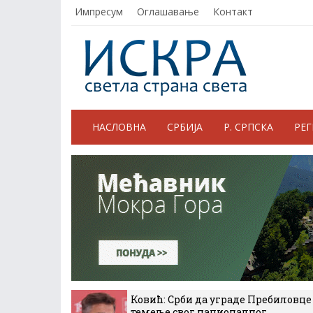
Импресум
Оглашавање
Контакт
НАСЛОВНА
СРБИЈА
Р. СРПСКА
РЕ
Ковић: Срби да уграде Пребиловце
темеље свог националног