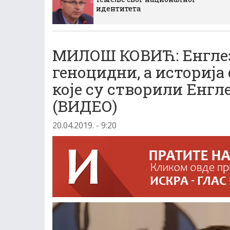
идентитета
МИЛОШ КОВИЋ: Енглез
геноцидни, а историј
које су створили Енгл
(ВИДЕО)
20.04.2019. - 9:20