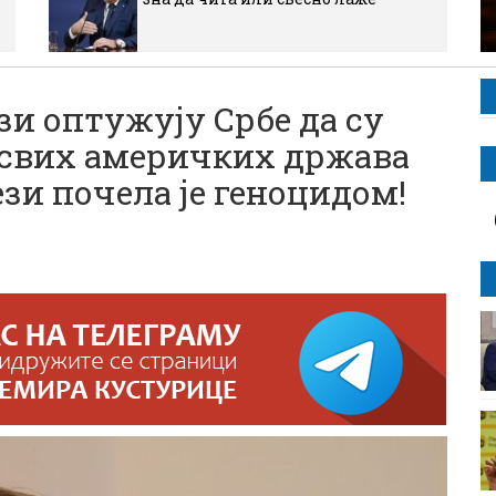
и оптужују Србе да су
а свих америчких држава
ези почела је геноцидом!