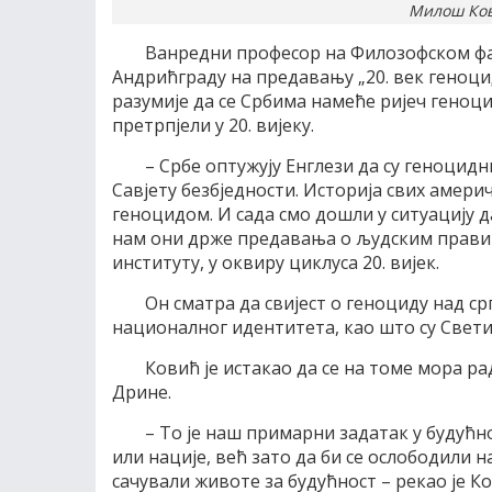
Милош Кови
Ванредни професор на Филозофском фак
Андрићграду на предавању „20. век геноци
разумије да се Србима намеће ријеч геноци
претрпјели у 20. вијеку.
– Србе оптужују Енглези да су геноцидн
Савјету безбједности. Историја свих америч
геноцидом. И сада смо дошли у ситуацију д
нам они држе предавања о људским правим
институту, у оквиру циклуса 20. вијек.
Он сматра да свијест о геноциду над с
националног идентитета, као што су Свети
Ковић је истакао да се на томе мора ра
Дрине.
– То је наш примарни задатак у будућнос
или нације, већ зато да би се ослободили н
сачували животе за будућност – рекао је К