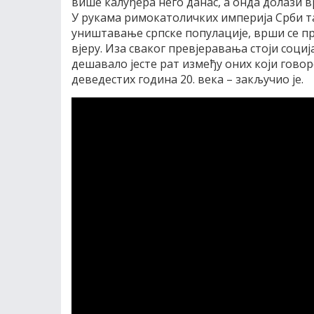
више калуђера него данас, а онда долази ври
У рукама римокатоличких империја Срби т
уништавање српске популације, врши се п
вјеру. Иза сваког превјеравања стоји соција
дешавало јесте рат између оних који говоре 
деведестих година 20. века – закључио је.