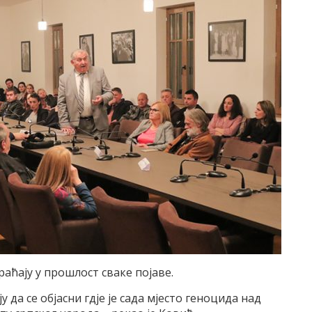
аћају у прошлост сваке појаве.
 да се објасни гдје је сада мјесто геноцида над