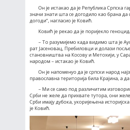
Он је истакао да је Република Српска г
значи знати шта се догодило као брана да с
догоди“, нагласио је Ковић.
Ковић је рекао да је поријекло геноци
– То разумијемо када видимо шта је Ау
рат Јасеновац, Пребиловци и долази посљ
становништва на Косову и Метохији, у Сара
народом – истакао је Ковић.
Он је напоменуо да је српски народ нај
православна територија била Крајина, а да 
– Ми се само под различитим изговорим
Срби не желе да прихвате тутора, они желе 
Срби имају дубока, укоријењена историјска
је Ковић.