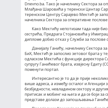
Dnevno.ba. Тако је начелнику Сектора за о
Млађана Шаровића у теренски Центар Сараје
теренском Центру Сарајево Мектић је запос
начелника Сектора за оперативне послове 
Како Мектићу непотизам тада није био 
сестрића, Предрага Стојановића у Имиграц
дипломе добио отказ у Служби за послове 
Данијалу Ганићу, начелнику Сектора за
БиХ, Мектић је запослио зетовог брата у т
одласком Мектића с функције директора Сл
супругу Ганићевог брата, извјесну Едиту (
поменути портал.
Интересантно је то да је прије неколик
више адреса, а између осталог и Агенцији
безбједности, невладином сектору и други
притисак и мобинг на њега и да се боји за 
представе долази до запошљавања Ганићев