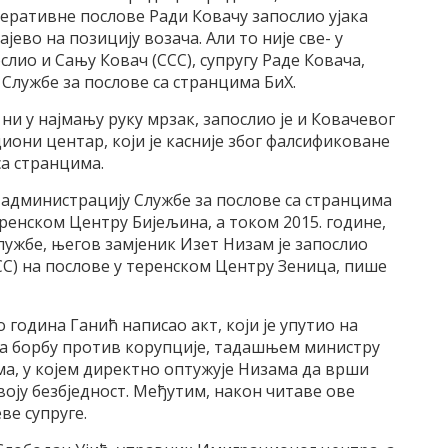
перативне послове Ради Ковачу запослио ујака
во на позицију возача. Али то није све- у
лио и Сању Ковач (ССС), супругу Раде Ковача,
Службе за послове са странцима БиХ.
ни у најмању руку мрзак, запослио је и Ковачевог
иони центар, који је касније због фалсификоване
са странцима.
 администрацију Службе за послове са странцима
еренском Центру Бијељина, а током 2015. године,
ужбе, његов замјеник Изет Низам је запослио
ССС) на послове у теренском Центру Зеница, пише
о година Ганић написао акт, који је упутио на
 за борбу против корупције, тадашњем министру
ма, у којем директно оптужује Низама да врши
своју безбједност. Међутим, након читаве ове
е супруге.