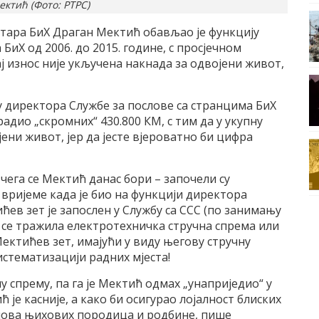
ктић (Фото: РТРС)
стара БиХ Драган Мектић обављао је функцију
БиХ од 2006. до 2015. године, с просјечном
ај износ није укључена накнада за одвојени живот,
у директора Службе за послове са странцима БиХ
радио „скромних“ 430.800 КМ, с тим да у укупну
јени живот, јер да јесте вјероватно би цифра
ега се Мектић данас бори – започели су
ријеме када је био на функцији директора
ћев зет је запослен у Службу са ССС (по занимању
е се тражила електротехничка стручна спрема или
ектићев зет, имајући у виду његову стручну
истематизацији радних мјеста!
ну спрему, па га је Мектић одмах „унаприједио“ у
је касније, а како би осигурао лојалност блиских
ова њихових породица и родбине, пише