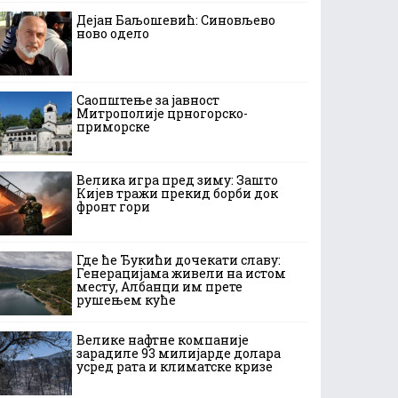
Дејан Баљошевић: Синовљево
ново одело
Саопштење за јавност
Митрополије црногорско-
приморске
Велика игра пред зиму: Зашто
Кијев тражи прекид борби док
фронт гори
Где ће Ђукићи дочекати славу:
Генерацијама живели на истом
месту, Албанци им прете
рушењем куће
Велике нафтне компаније
зарадиле 93 милијарде долара
усред рата и климатске кризе