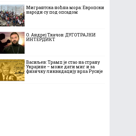
Мигрантска ноћна мора: Европски
народи су под опсадом
О. Андреј Ткачов: ДУГОТРАЈНИ
ИНТЕРДИКТ
Васиљев: Трамп је стао на страну
Украјине – може дати миг и за
физичку ликвидацију врха Русије