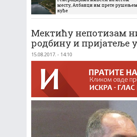
месту, Албанци им прете рушење
куће
Мектићу непотизам ни
родбину и пријатеље у
15.08.2017. - 14:10