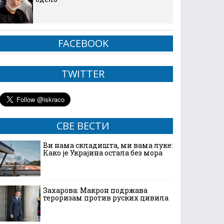
FACEBOOK
TWITTER
СВЕ ВЕСТИ
Ви нама складишта, ми вама луке:
Како је Украјина остала без мора
Захарова: Макрон подржава
тероризам против руских цивила