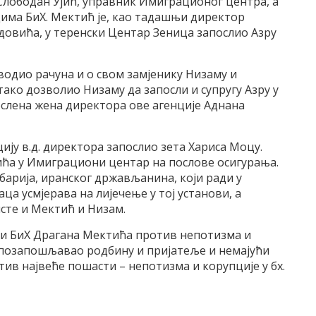
 Слободан Ујић, управник Имиграционог центра, а
цима БиХ. Мектић је, као тадашњи директор
овића, у теренски Центар Зеница запослио Азру
 водио рачуна и о свом замјенику Низаму и
ако дозволио Низаму да запосли и супругу Азру у
апослена жена директора ове агенције Аднана
цију в.д. директора запослио зета Хариса Моцу.
ића у Имиграциони центар на послове осигурања.
барија, иранског држављанина, који ради у
ца усмјерава на лијечење у тој установи, а
исте и Мектић и Низам.
ти БиХ Драгана Мектића против непотизма и
је позапошљавао родбину и пријатеље и немајући
ив највеће пошасти – непотизма и корупције у бх.