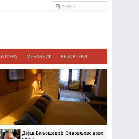
КУЛТУРА
МЕЋАВНИК
РЕПОРТЕРИ
Дејан Баљошевић: Синовљево ново
одело