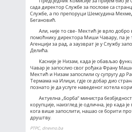
Предсједник Комисије за пријем био је
сада директор Службе за послове са стран
Службе, а по препоруци Шемсудина Мехмед
Бегановић.
Али, није то све- Мектић је врло добро
помоћнику директора Миши Чавару, па је т
Агенцији за рад, а заузврат је у Службу з
Делића.
Касније је Низам, када је обављао функ
Чавар је запослио свог рођака Франу Маш
Мектић и Низам запослили су супругу др Ра
Термама на Илиџи, гдје се добар дио страна
познато је да услуге наведеног хотела кор
Актуелна „борба“ министра безбједнос
корупције, наизглед је одлична, јер када 
кога више запослити, нашао се борити прот
друштву.
РТРС, dnevno.ba