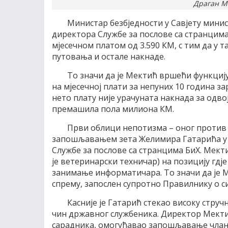
Драган Ме
Министар безбједности у Савјету мини
директора Службе за послове са странцима 
мјесечном платом од 3.590 КМ, с тим да у т
путовања и остале накнаде.
То значи да је Мектић вршећи функциј
на мјесечној плати за непуних 10 година за
нето плату није урачуната накнада за одво
премашила пола милиона КМ.
Први облици непотизма – оног против ч
запошљавањем зета Желимира Гатарића у в
Службе за послове са странцима БиХ. Мекти
је ветеринарски техничар) на позицију гдј
занимање информатичара. То значи да је М
спрему, запослен супротно Правилнику о с
Касније је Гатарић стекао високу струч
чин државног службеника. Директор Мектић 
сарадника, омогућавао запошљавање члан