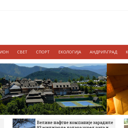
ГИОН
СВЕТ
СПОРТ
ЕКОЛОГИЈА
АНДРИЋГРАД
Велике нафтне компаније зарадиле
93 милијарде долара усред рата и