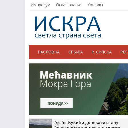
Импресум
Оглашавање
Контакт
НАСЛОВНА
СРБИЈА
Р. СРПСКА
РЕ
Где ће Ђукићи дочекати славу:
Генерацијама живели на истом