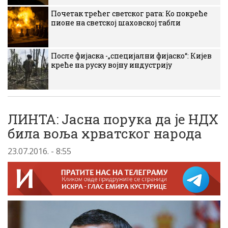
Почетак трећег светског рата: Ко покреће
пионе на светској шаховској табли
После фијаска -„специјални фијаско“: Кијев
креће на руску војну индустрију
ЛИНТА: Jасна порука да jе НДХ
била воља хрватског народа
23.07.2016. - 8:55