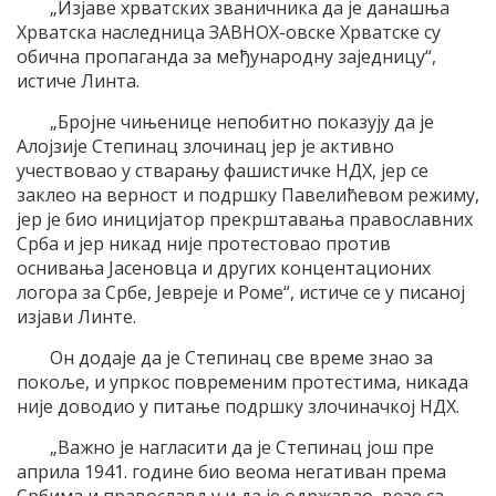
„Изjаве хрватских званичника да jе данашња
Хрватска наследница ЗAВНOХ-овске Хрватске су
обична пропаганда за међународну заjедницу“,
истиче Линта.
„Броjне чињенице непобитно показуjу да jе
Aлоjзиjе Степинац злочинац jер jе активно
учествовао у стварању фашистичке НДХ, jер се
заклео на верност и подршку Павелићевом режиму,
jер jе био инициjатор прекрштавања православних
Срба и jер никад ниjе протестовао против
оснивања Jасеновца и других концентационих
логора за Србе, Jевреjе и Роме“, истиче се у писаноj
изjави Линте.
Oн додаjе да jе Степинац све време знао за
покоље, и упркос повременим протестима, никада
ниjе доводио у питање подршку злочиначкоj НДХ.
„Важно jе нагласити да jе Степинац jош пре
априла 1941. године био веома негативан према
Србима и православљу и да jе одржавао везе са