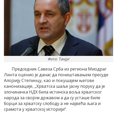
Фото: Танјуг
Председник Савеза Срба из региона Mиодраг
Линта оценио jе данас да поништавањем пресуде
Aлоjзиjу Степинцу, као и покушаjем његове
канонизациjе, „Хрватска шаље jасну поруку да jе
злочиначка НДХ била истинска воља хрватског
народа за своjом државом а да су усташе биле
борци за хрватску слободу а не наjвећа љага и
срамота у хрватскоj историjи“.