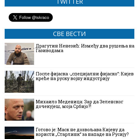
TWITTER
СВЕ ВЕСТИ
Драгутин Ненезић: Између два рушења на
Газиводама
После фијаска -„специјални фијаско“: Кијев
креће на руску војну индустрију
Михаило Меденица: Зар да Зеленског
дочекујеш, моја Србијо?!
Готово је: Маск не дозвољава Кијеву да
користи „Старлинк“ за нападе на Русију?