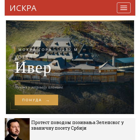
ИСКРА
Навига
Протест поводом позивања Зеленског у
званичну посету Србији