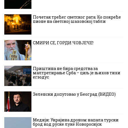
Почетак трећег светског рата: Ко покреће
пионе на светској шаховској табли
СМИРИ СЕ, ГОРДИ ЧОВЈЕЧЕ!
Приштина не бира средства за
малтретирање Срба – циљ је њихов тихи
егзодус
Зеленски допутовао у Београд (ВИДЕО)
Медији: Украјина дроном напала турски
брод код руске луке Новоросијск