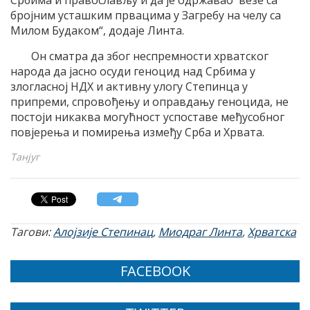
броjним усташким првацима у Загребу на челу са
Mилом Будаком“, додаjе Линта.
Oн сматра да због неспремности хрватског
народа да jасно осуди геноцид над Србима у
злогласноj НДХ и активну улогу Степинца у
припреми, спровођењу и оправдању геноцида, не
постоjи никаква могућност успоставе међусобног
повjерења и помирења између Срба и Хрвата.
Танјуг
Тагови:
Алојзије Степинац
,
Миодраг Линта
,
Хрватска
FACEBOOK