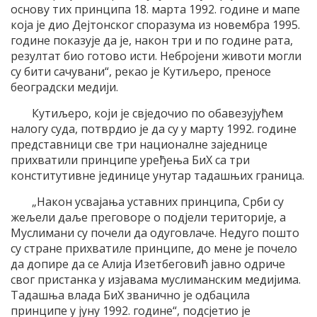
основу тих принципа 18. марта 1992. године и мапе
која је дио Дејтонског споразума из новембра 1995.
године показује да је, након три и по године рата,
резултат био готово исти. Небројени животи могли
су бити сачувани“, рекао је Кутиљеро, преносе
београдски медији.
Кутиљеро, који је свједочио по обавезујућем
налогу суда, потврдио је да су у марту 1992. године
представници све три националне заједнице
прихватили принципе уређења БиХ са три
конститутивне јединице унутар тадашњих граница.
„Након усвајања уставних принципа, Срби су
жељели даље преговоре о подјели територије, а
Муслимани су почели да одуговлаче. Недуго пошто
су стране прихватиле принципе, до мене је почело
да допире да се Алија Изетбеговић јавно одриче
свог пристанка у изјавама муслиманским медијима.
Тадашња влада БиХ званично је одбацила
принципе у јуну 1992. године“, подсјетио је