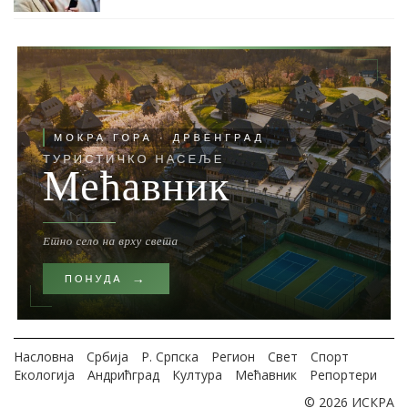
Насловна
Србија
Р. Српска
Регион
Свет
Спорт
Екологија
Андрићград
Култура
Мећавник
Репортери
© 2026 ИСКРА