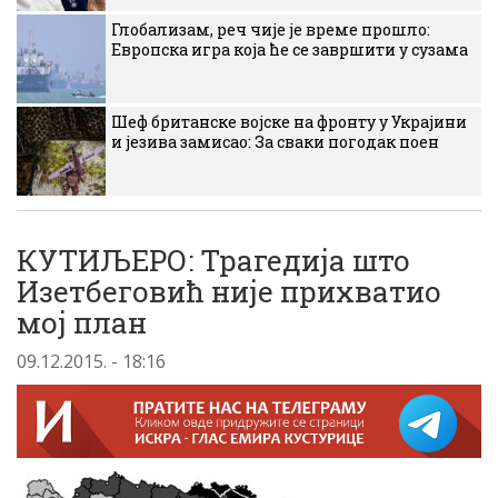
Глобализам, реч чије је време прошло:
Европска игра која ће се завршити у сузама
Шеф британске војске на фронту у Украјини
и језива замисао: За сваки погодак поен
КУТИЉЕРО: Трагедија што
Изетбеговић није прихватио
мој план
09.12.2015. - 18:16