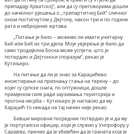
припадају Хрватској“, али да су преговорима дошли
до начелног рјешења о „трипартитној БиХ“ сличног
оном постигнутом у Дејтону, након три и по године
рата и небројаних жртава.
„Питање је било – можемо ли имати унитарну
БиХ или БиХ из три дјела. Моје увјерење је било да
само тродијелна Босна може успјети, што је
потврдио и Дејтонски споразум“, рекао је
Кутиљеро.
На питање да ли је знао за Караџићево
инсистирање на признању стања на терену – до
којег су српске снага, по оптужници, дошле
примјеном силе ради заузимања територија и
прогона несрба – Кутиљеро је нагласио да му
Караџић то никада на тај начин није рекао.
Бивши мировни посредник потврдио је и да му
је португалски официр, који је служио у Унпрофору у
Сарајеву, пренио да је убијеђен да је граната која је