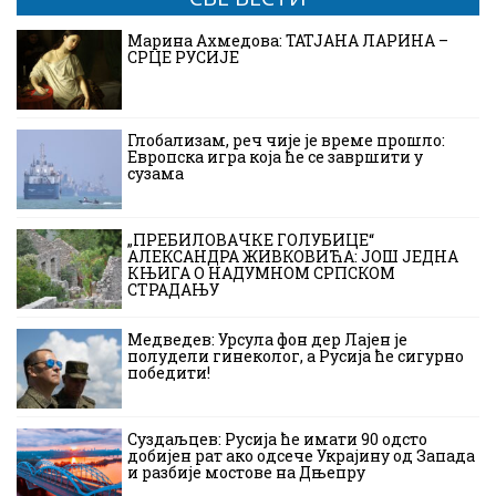
Марина Ахмедова: ТАТЈАНА ЛАРИНА –
СРЦЕ РУСИЈЕ
Глобализам, реч чије је време прошло:
Европска игра која ће се завршити у
сузама
„ПРЕБИЛОВАЧКЕ ГОЛУБИЦЕ“
АЛЕКСАНДРА ЖИВКОВИЋА: ЈОШ ЈЕДНА
КЊИГА О НАДУМНОМ СРПСКОМ
СТРАДАЊУ
Медведев: Урсула фон дер Лајен је
полудели гинеколог, а Русија ће сигурно
победити!
Суздаљцев: Русија ће имати 90 одсто
добијен рат ако одсече Украјину од Запада
и разбије мостове на Дњепру