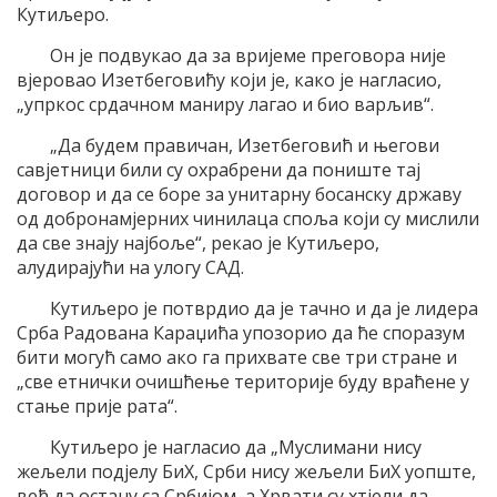
Кутиљеро.
Он је подвукао да за вријеме преговора није
вјеровао Изетбеговићу који је, како је нагласио,
„упркос срдачном маниру лагао и био варљив“.
„Да будем правичан, Изетбеговић и његови
савјетници били су охрабрени да пониште тај
договор и да се боре за унитарну босанску државу
од добронамјерних чинилаца споља који су мислили
да све знају најбоље“, рекао је Кутиљеро,
алудирајући на улогу САД.
Кутиљеро је потврдио да је тачно и да је лидера
Срба Радована Караџића упозорио да ће споразум
бити могућ само ако га прихвате све три стране и
„све етнички очишћење територије буду враћене у
стање прије рата“.
Кутиљеро је нагласио да „Муслимани нису
жељели подјелу БиХ, Срби нису жељели БиХ уопште,
већ да остану са Србијом, а Хрвати су хтјели да