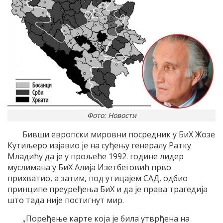
Фото: Новости
Бивши европски мировни посредник у БиХ Жозе
Кутиљеро изјавио је на суђењу генералу Ратку
Младићу да је у прољеће 1992. године лидер
муслимана у БиХ Алија Изетбеговић прво
прихватио, а затим, под утицајем САД, одбио
принципе преуређења БиХ и да је права трагедија
што тада није постигнут мир.
„Поређење карте која је била утврђена на