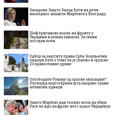
Захарова: Зашто Запад ћути на речи
наследног нацисте Мартенса у Београду
Шеф британске војске на фронту у
Украјини и језива замисао: За сваки
погодак поен
Одбор за заштиту права Срба: Бошњачки
лидери ћуте о томе ко је спалио и срушио
23 православне цркве
Ослободите Румију од српске окупације“:
Петиција која открива шта заправо траже
албански прваци
Зашто Мартенс кад толико воли да убија
Русе не иде на фронт него шаље Украјинце