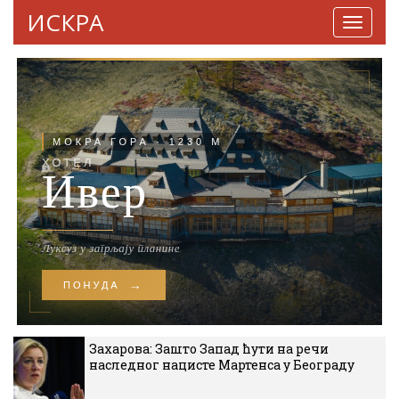
ИСКРА
Навига
Захарова: Зашто Запад ћути на речи
наследног нацисте Мартенса у Београду