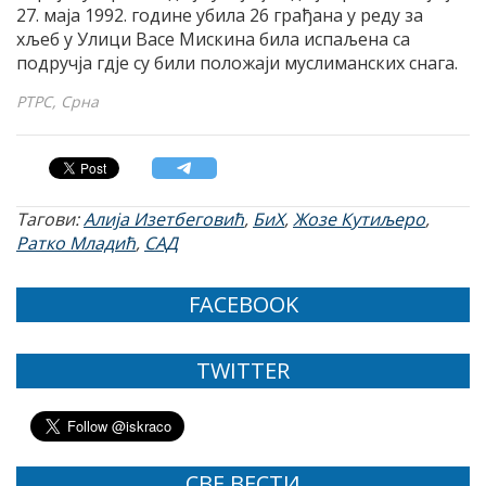
27. маја 1992. године убила 26 грађана у реду за
хљеб у Улици Васе Мискина била испаљена са
подручја гдје су били положаји муслиманских снага.
РТРС, Срна
Тагови:
Алија Изетбеговић
,
БиХ
,
Жозе Кутиљеро
,
Ратко Младић
,
САД
FACEBOOK
TWITTER
СВЕ ВЕСТИ