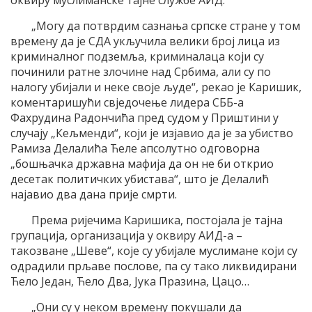
„Могу да потврдим сазнања српске стране у том
времену да је СДА укључила велики број лица из
криминалног подземља, криминалаца који су
починили ратне злочине над Србима, али су по
налогу убијали и неке своје људе“, рекао је Каришик,
коментаришући свједочење лидера СББ-а
Фахрудина Радончића пред судом у Приштини у
случају „Кељменди“, који је изјавио да је за убиство
Рамиза Делалића Ћеле апсолутно одговорна
„бошњачка државна мафија да он не би открио
десетак политичких убистава“, што је Делалић
најавио два дана прије смрти.
Према ријечима Каришика, постојала је тајна
групација, организација у оквиру АИД-а –
такозване „Шеве“, које су убијале муслимане који су
одрадили прљаве послове, па су тако ликвидирани
Ћело Један, Ћело Два, Јука Празина, Цацо…
„Они су у неком времену покушали да