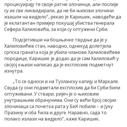
процесуирају те своје ратне злочинце, али послије
су их све ликвидирали, да не би њихови злочини
изашли на видјело“, рекао је Каришик, наводећи да
је еклатантан примјер покушај убиства генерала
Сефера Халиловића, за који су оптужени Срби.
Подсјетивши на бошњачке тврдње да је у
Халиловићев стан, наводно, однекуд долетјела
српска граната која је убила чланове Халиловићеве
породице, Каришик је додао да је сам Халиловић у
својој књизи написао да је експлозив подметнут
изнутра.
„То се односи и на Тузланску капију и Маркале.
Свуда су они подметали експлозив да би Срби били
оптуживани. У ствари, ријеч је о њиховим
унутрашњим обрачунима. Они су већи број својих
злочинаца са почетка рата у БиХ побили – и Јуку
Празину и оба Ћела и друге. Наравно, сада то
полако излази на видјело“, каже Каришик.