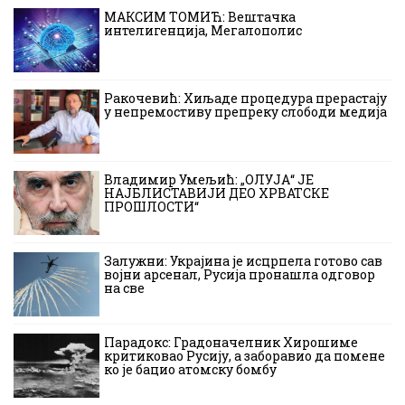
МАКСИМ ТОМИЋ: Вештачка
интелигенција, Мегалополис
Ракочевић: Хиљаде процедура прерастају
у непремостиву препреку слободи медија
Владимир Умељић: „ОЛУЈА“ ЈЕ
НАЈБЛИСТАВИЈИ ДЕО ХРВАТСКЕ
ПРОШЛОСТИ“
Залужни: Украјина је исцрпела готово сав
војни арсенал, Русија пронашла одговор
на све
Парадокс: Градоначелник Хирошиме
критиковао Русију, а заборавио да помене
ко је бацио атомску бомбу