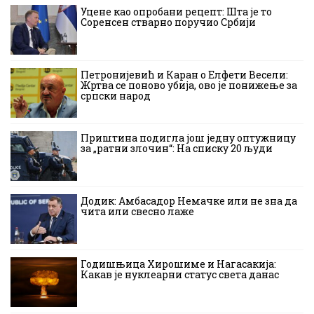
Уцене као опробани рецепт: Шта је то
Соренсен стварно поручио Србији
Петронијевић и Каран о Елфети Весели:
Жртва се поново убија, ово је понижење за
српски народ
Приштина подигла још једну оптужницу
за „ратни злочин“: На списку 20 људи
Додик: Амбасадор Немачке или не зна да
чита или свесно лаже
Годишњица Хирошиме и Нагасакија:
Какав је нуклеарни статус света данас