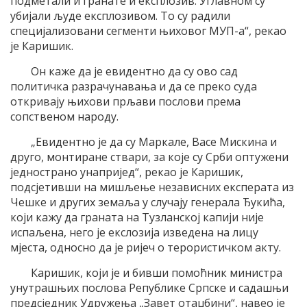
подметали и гранате и експлозив. Углавном су
убијали људе експлозивом. То су радили
специјализовани сегменти њиховог МУП-а“, рекао
је Каришик.
Он каже да је евидентно да су ово сад
политичка разрачунавања и да се преко суда
откривају њихови прљави послови према
сопственом народу.
„Евидентно је да су Маркале, Васе Мискина и
друго, монтиране ствари, за које су Срби оптужени
једнострано унапријед“, рекао је Каришик,
подсјетивши на мишљење независних експерата из
Чешке и других земаља у случају генерала Ђукића,
који кажу да граната на Тузланској капији није
испаљена, него је екслозија изведена на лицу
мјеста, односно да је ријеч о терористичком акту.
Каришик, који је и бивши помоћник министра
унутрашњих послова Републике Српске и садашњи
предсједник Удружења „Завет отаџбини“, навео је