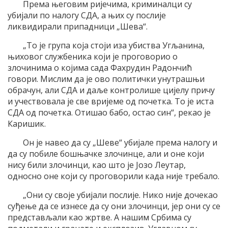
Према његовим ријечима, криминалци су
убијали по налогу СДА, а њих су послије
ликвидирали припадници „Шева“.
„То је група која стоји иза убиства Угљанина,
њиховог службеника који је проговорио о
злочинима о којима сада Фахрудин Радончић
говори. Мислим да је ово политички унутрашњи
обрачун, али СДА и даље контролише цијелу причу
и учествовала је све вријеме од почетка. То је иста
СДА од почетка. Отишао бабо, остао син“, рекао је
Каришик.
Он је навео да су „Шеве“ убијале према налогу и
да су побиле бошњачке злочинце, али и оне који
нису били злочинци, као што је Јозо Леутар,
односно оне који су проговорили када није требало.
„Они су своје убијали послије. Нико није дочекао
суђење да се изнесе да су они злочинци, јер они су се
представљали као жртве. А нашим Србима су