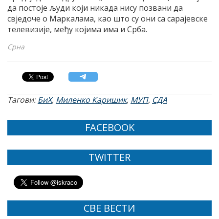
да постоје људи који никада нису позвани да
свједоче о Маркалама, као што су они са сарајевске
телевизије, међу којима има и Срба.
Срна
Тагови:
БиХ
,
Миленко Каришик
,
МУП
,
СДА
FACEBOOK
TWITTER
СВЕ ВЕСТИ