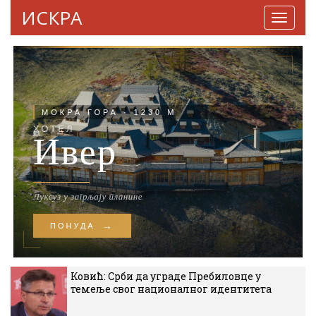
ИСКРА
Навига
Ковић: Срби да уграде Пребиловце у
темеље свог националног идентитета