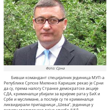
Фото: Срна
Бивши командант специјалних јединица МУП-а
Републике Српске Миленко Каришик рекао је Срни
да су, према налогу Странке демократске акције
СДА, криминалци убијали за вријеме рата у БиХ и
Србе и муслимане, а послије су те криминалце
ликвидирали припадници „Шева“, јединице у
оквиру муслиманске тајне службе АИД.