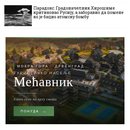
Парадокс: Градоначелник Хирошиме
критиковао Русију, а заборавио да помене
ко је бацио атомску бомбу