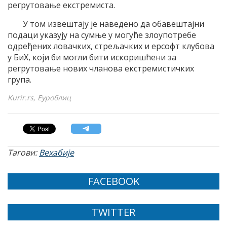
регрутовање екстремиста.
У том извештају је наведено да обавештајни
подаци указују на сумње у могуће злоупотребе
одређених ловачких, стрељачких и ерсофт клубова
у БиХ, који би могли бити искоришћени за
регрутовање нових чланова екстремистичких
група.
Kurir.rs, Еуроблиц
Тагови:
Вехабије
FACEBOOK
TWITTER