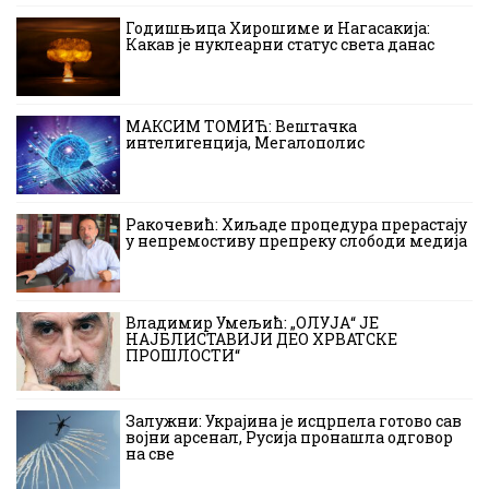
Годишњица Хирошиме и Нагасакија:
Какав је нуклеарни статус света данас
МАКСИМ ТОМИЋ: Вештачка
интелигенција, Мегалополис
Ракочевић: Хиљаде процедура прерастају
у непремостиву препреку слободи медија
Владимир Умељић: „ОЛУЈА“ ЈЕ
НАЈБЛИСТАВИЈИ ДЕО ХРВАТСКЕ
ПРОШЛОСТИ“
Залужни: Украјина је исцрпела готово сав
војни арсенал, Русија пронашла одговор
на све