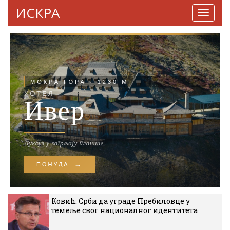
ИСКРА
Навига
Ковић: Срби да уграде Пребиловце у
темеље свог националног идентитета