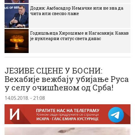
Додик: Амбасадор Немачке или не зна да
чита или свесно лаже
Годишњица Хирошиме и Нагасакија: Какав
је нуклеарни статус света данас
ЈЕЗИВЕ СЦЕНЕ У БОСНИ:
Вехабије вежбају убијање Руса
у селу очишћеном од Срба!
14.05.2018. - 21:08