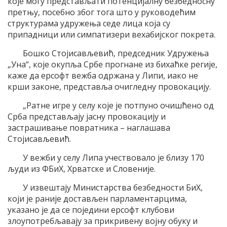
које могу представљати потенцијалну безбедносну
претњу, посебно због тога што у руководећим
структурама удружења седе лица која су
припадници или симпатизери вехабијског покрета.
Бошко Стојисављевић, председник Удружења
„Уна“, које окупља Србе прогнане из бихаћке регије,
каже да ерсофт вежба одржана у Липи, иако не
крши законе, представља очигледну провокацију.
„Ратне игре у селу које је потпуно очишћено од
Срба представљају јасну провокацију и
застрашивање повратника – наглашава
Стојисављевић.
У вежби у селу Липа учествовало је близу 170
људи из ФБиХ, Хрватске и Словеније.
У извештају Министарства безбедности БиХ,
који је раније достављен парламентарцима,
указано је да се поједини ерсофт клубови
злоупотребљавају за прикривену војну обуку и