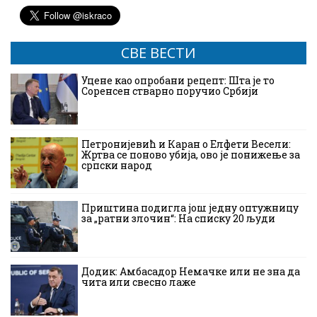
СВЕ ВЕСТИ
Уцене као опробани рецепт: Шта је то
Соренсен стварно поручио Србији
Петронијевић и Каран о Елфети Весели:
Жртва се поново убија, ово је понижење за
српски народ
Приштина подигла још једну оптужницу
за „ратни злочин“: На списку 20 људи
Додик: Амбасадор Немачке или не зна да
чита или свесно лаже