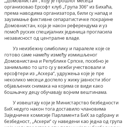
„Домовнистан“, коју је прошлог месеца
организовао Ерсофт клуб „Група 306“ из Бихаћа,
према наводима организатора, били су напад и
заузимање фиктивне сепаратистичке покрајине
Домовнистан, која је након референдума и уз
помоћ руских специјалних јединица прогласила
независност од централне владе.
Уз неизбежну симболику и паралеле које се
готово саме намећу између измишљеног
Домовнистана и Републике Српске, посебно је
занимљиво то што су у вежби учествовали и
ерсофтери из „Аскера“, удружења које је пре
неколико месеци доспело у жижу јавности због
објављених снимака на којима се види како
бошњачку децу обучавају војним вештинама.
У извештају који је Министарство безбедности
БиХ недуго након тога доставило члановима
Заједничке комисије Парламента БиХ за одбрану и
безбедност, „Аскери“ су наведени као једна од група