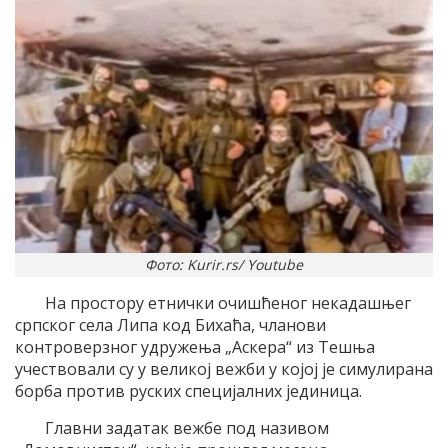
Фото: Kurir.rs/ Youtube
На простору етнички очишћеног некадашњег
српског села Липа код Бихаћа, чланови
контроверзног удружења „Аскера“ из Тешња
учествовали су у великој вежби у којој је симулирана
борба против руских специјалних јединица.
Главни задатак вежбе под називом