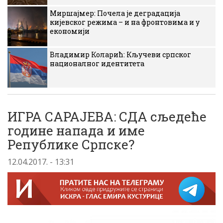
Миршајмер: Почела је деградација
кијевског режима – и на фронтовима и у
економији
Владимир Коларић: Кључеви српског
националног идентитета
ИГРА САРАЈЕВА: СДА сљедеће
године напада и име
Републике Српске?
12.04.2017. - 13:31