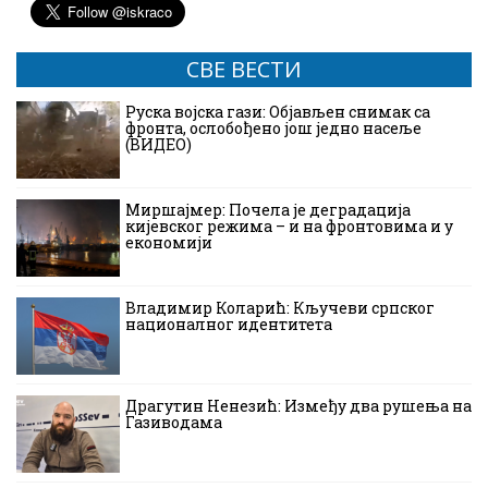
СВЕ ВЕСТИ
Руска војска гази: Објављен снимак са
фронта, ослобођено још једно насеље
(ВИДЕО)
Миршајмер: Почела је деградација
кијевског режима – и на фронтовима и у
економији
Владимир Коларић: Кључеви српског
националног идентитета
Драгутин Ненезић: Између два рушења на
Газиводама