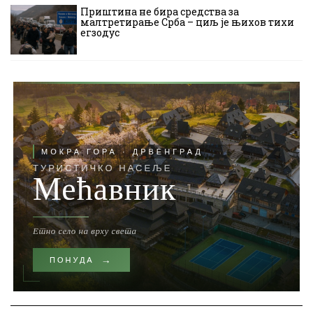
Приштина не бира средства за
малтретирање Срба – циљ је њихов тихи
егзодус