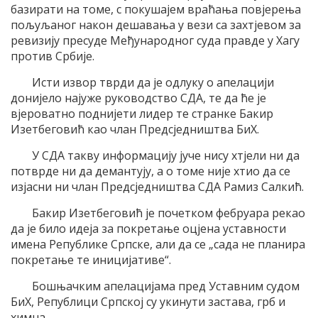
базирати на томе, с покушајем враћања повјерења
пољуљаног након дешавања у вези са захтјевом за
ревизију пресуде Међународног суда правде у Хагу
против Србије.
Исти извор тврди да је одлуку о апелацији
донијело најуже руководство СДА, те да ће је
вјероватно поднијети лидер те странке Бакир
Изетбеговић као члан Предсједништва БиХ.
У СДА такву информацију јуче нису хтјели ни да
потврде ни да демантују, а о томе није хтио да се
изјасни ни члан Предсједништва СДА Рамиз Салкић.
Бакир Изетбеговић је почетком фебруара рекао
да је било идеја за покретање оцјена уставности
имена Републике Српске, али да се „сада не планира
покретање те иницијативе“.
Бошњачким апелацијама пред Уставним судом
БиХ, Републици Српској су укинути застава, грб и
химна.