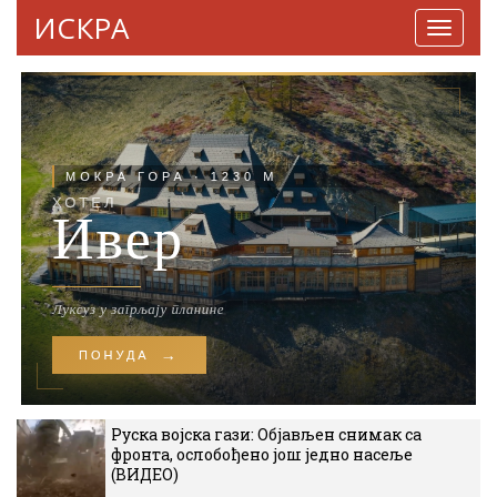
ИСКРА
Навига
Руска војска гази: Објављен снимак са
фронта, ослобођено још једно насеље
(ВИДЕО)