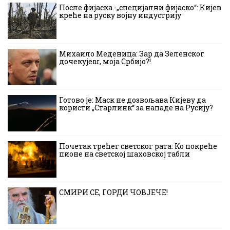
После фијаска -„специјални фијаско“: Кијев
креће на руску војну индустрију
Михаило Меденица: Зар да Зеленског
дочекујеш, моја Србијо?!
Готово је: Маск не дозвољава Кијеву да
користи „Старлинк“ за нападе на Русију?
Почетак трећег светског рата: Ко покреће
пионе на светској шаховској табли
СМИРИ СЕ, ГОРДИ ЧОВЈЕЧЕ!