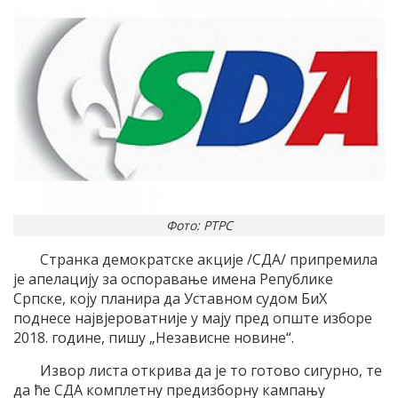
Фото: РТРС
Странка демократске акције /СДА/ припремила
је апелацију за оспоравање имена Републике
Српске, коју планира да Уставном судом БиХ
поднесе највјероватније у мају пред опште изборе
2018. године, пишу „Независне новине“.
Извор листа открива да је то готово сигурно, те
да ће СДА комплетну предизборну кампању