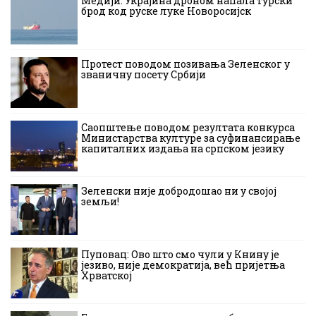
Медији: Украјина дроном напала турски
брод код руске луке Новоросијск
Протест поводом позивања Зеленског у
званичну посету Србији
Саопштење поводом резултата конкурса
Министарства културе за суфинансирање
капиталних издања на српском језику
Зеленски није добродошао ни у својој
земљи!
Пуповац: Ово што смо чули у Книну је
језиво, није демократија, већ пријетња
Хрватској