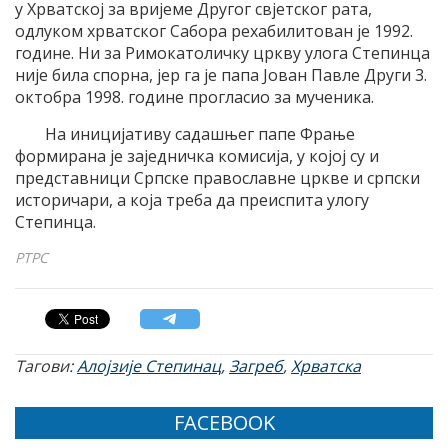
у Хрватској за вријеме Другог свјетског рата,
одлуком хрватског Сабора рехабилитован је 1992.
године. Ни за Римокатоличку цркву улога Степинца
није била спорна, јер га је папа Јован Павле Други 3.
октобра 1998. године прогласио за мученика.
На иницијативу садашњег папе Фрање
формирана је заједничка комисија, у којој су и
представници Српске православне цркве и српски
историчари, а која треба да преиспита улогу
Степинца.
РТРС
Тагови:
Алојзије Степинац
,
Загреб
,
Хрватска
FACEBOOK