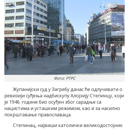
Фото: РТРС
Жупанијски суд у Загребу данас ће одлучивати о
ревизији суђења надбискупу Алојзију Степинцу, који
је 1946. године био осуђен због сарадње са
нацистима и усташким режимом, као и за насилно
покрштавање православаца.
Степинац, највиши католички великодостојник