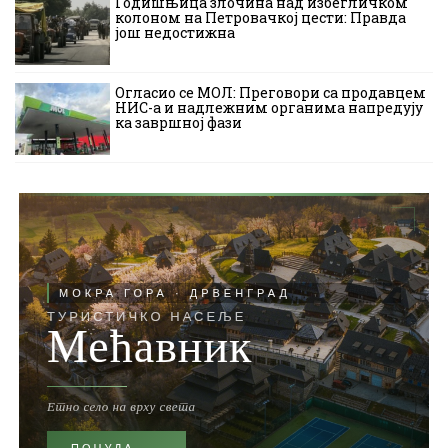
Годишњица злочина над избегличком
колоном на Петровачкој цести: Правда
још недостижна
Огласио се МОЛ: Преговори са продавцем
НИС-а и надлежним органима напредују
ка завршној фази