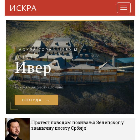
ИСКРА
Навига
Протест поводом позивања Зеленског у
званичну посету Србији