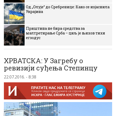
Од „Олује“ до Сребренице: Како се изјаснила
Украјина
Приштина не бира средства за
малтретирање Срба – циљ је њихов тихи
егзодус
ХРВАТСКА: У Загребу о
ревизији суђења Степинцу
22.07.2016. - 8:38