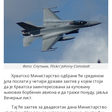
Фото: Спутњик, Flickr/ Johnny Comstedt
Хрватско Министарство одбране ће средином
јула послати у четири државе захтев у којем стоји
да је Хрватска заинтересована за куповину
њихових борбених авиона и да тражи понуду, јавља
Вечерњи лист.
Тај ће захтев за двадесетак дана Министарство