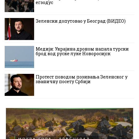
егзодус
Зеленски допутовао у Београд (ВИДЕО)
Медији: Украјина дроном напала турски
брод код руске луке Новоросијск
Протест поводом позивања Зеленског у
званичну посету Србији