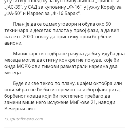
упутити у Шведску за куповину авиона „грипен“ и
„ЈАС-39“, у САД за куповину „Ф-16“, у Јужну Кореју за
„ФА-50“ и Израел за „Ф-16 Барак“.
План је да се одмах уговори и обука око 50
техничара и десетак пилота у првој фази, а да већ
на лето 2020. почну да пристижу први борбени
авиони.
Министарство одбране рачуна да би у идућа два
месеца могле да стигну конкретне понуде, које би
онда МОРХ-ови тимови разматрали наредна два
месеца.
Буде ли све текло по плану, крајем октобра или
новембра све ће бити спремно за избор фаворита,
борбеног ловца који би постепено требало да
замени више него ислужене МиГ-ове 21, наводи
Вечерњи лист.
rs.sputniknews.com