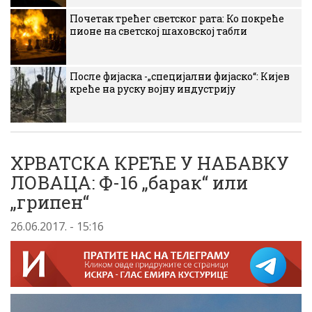
Почетак трећег светског рата: Ко покреће
пионе на светској шаховској табли
После фијаска -„специјални фијаско“: Кијев
креће на руску војну индустрију
ХРВАТСКА КРЕЋЕ У НАБАВКУ
ЛОВАЦА: Ф-16 „барак“ или
„грипен“
26.06.2017. - 15:16