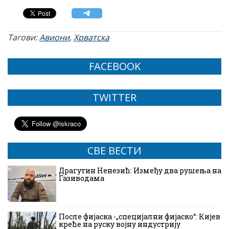
Тагови:
Авиони
,
Хрватска
FACEBOOK
TWITTER
СВЕ ВЕСТИ
Драгутин Ненезић: Између два рушења на
Газиводама
После фијаска -„специјални фијаско“: Кијев
креће на руску војну индустрију