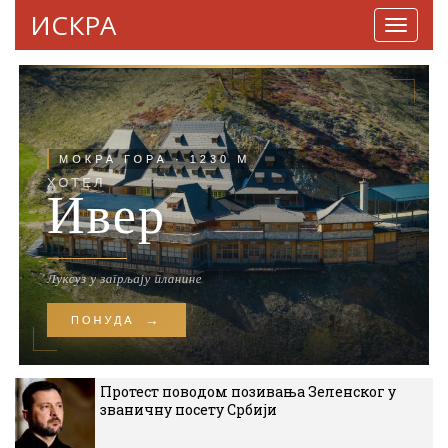
ИСКРА
Навига
Протест поводом позивања Зеленског у
званичну посету Србији