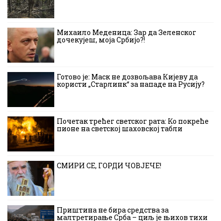
Михаило Меденица: Зар да Зеленског
дочекујеш, моја Србијо?!
Готово је: Маск не дозвољава Кијеву да
користи „Старлинк“ за нападе на Русију?
Почетак трећег светског рата: Ко покреће
пионе на светској шаховској табли
СМИРИ СЕ, ГОРДИ ЧОВЈЕЧЕ!
Приштина не бира средства за
малтретирање Срба – циљ је њихов тихи